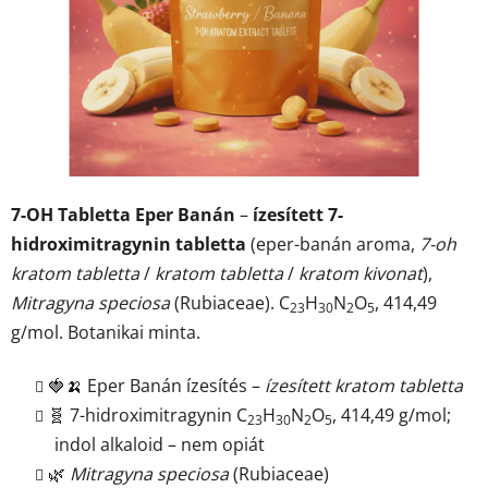
7-OH Tabletta Eper Banán
–
ízesített 7-
hidroximitragynin tabletta
(eper-banán aroma,
7-oh
kratom tabletta
/
kratom tabletta
/
kratom kivonat
),
Mitragyna speciosa
(Rubiaceae). C
H
N
O
, 414,49
23
30
2
5
g/mol. Botanikai minta.
🍓🍌 Eper Banán ízesítés –
ízesített kratom tabletta
🧬 7-hidroximitragynin C
H
N
O
, 414,49 g/mol;
23
30
2
5
indol alkaloid – nem opiát
🌿
Mitragyna speciosa
(Rubiaceae)