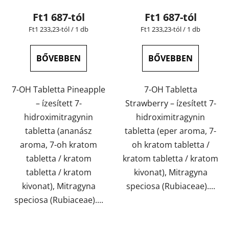
Ft1 687-tól
Ft1 687-tól
Egységár:
Egységár:
Ft1 233,23-tól / 1 db
Ft1 233,23-tól / 1 db
BŐVEBBEN
BŐVEBBEN
7-OH Tabletta Pineapple
7-OH Tabletta
– ízesített 7-
Strawberry – ízesített 7-
hidroximitragynin
hidroximitragynin
tabletta (ananász
tabletta (eper aroma, 7-
aroma, 7-oh kratom
oh kratom tabletta /
tabletta / kratom
kratom tabletta / kratom
tabletta / kratom
kivonat), Mitragyna
kivonat), Mitragyna
speciosa (Rubiaceae)....
speciosa (Rubiaceae)....