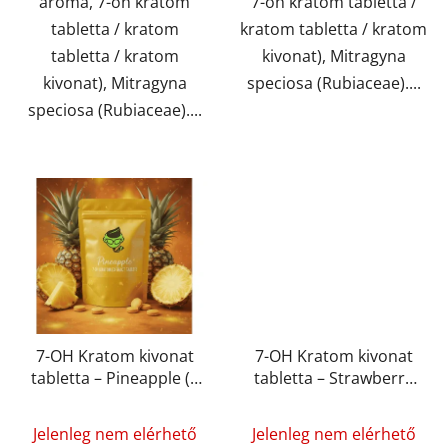
aroma, 7-oh kratom
7-oh kratom tabletta /
tabletta / kratom
kratom tabletta / kratom
tabletta / kratom
kivonat), Mitragyna
kivonat), Mitragyna
speciosa (Rubiaceae)....
speciosa (Rubiaceae)....
7-OH Kratom kivonat
7-OH Kratom kivonat
tabletta – Pineapple (5
tabletta – Strawberry
mg – 15 mg)
(5 mg – 15 mg)
Jelenleg nem elérhető
Jelenleg nem elérhető