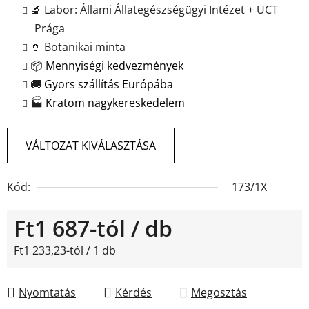
🔬 Labor: Állami Állategészségügyi Intézet + UCT
Prága
🏺 Botanikai minta
📦
Mennyiségi kedvezmények
🚚
Gyors szállítás Európába
🏭
Kratom nagykereskedelem
VÁLTOZAT KIVÁLASZTÁSA
Kód:
173/1X
Ft1 687
-tól
/ db
Egységár:
Ft1 233,23-tól / 1 db
Nyomtatás
Kérdés
Megosztás