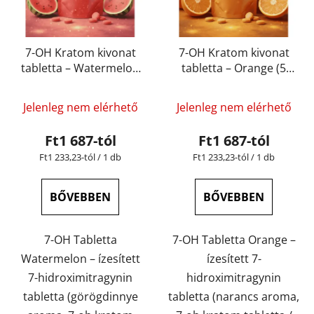
7-OH Kratom kivonat
7-OH Kratom kivonat
tabletta – Watermelon
tabletta – Orange (5
(5 mg – 15 mg)
mg – 15 mg)
Jelenleg nem elérhető
Jelenleg nem elérhető
Ft1 687-tól
Ft1 687-tól
Egységár:
Egységár:
Ft1 233,23-tól / 1 db
Ft1 233,23-tól / 1 db
BŐVEBBEN
BŐVEBBEN
7-OH Tabletta
7-OH Tabletta Orange –
Watermelon – ízesített
ízesített 7-
7-hidroximitragynin
hidroximitragynin
tabletta (görögdinnye
tabletta (narancs aroma,