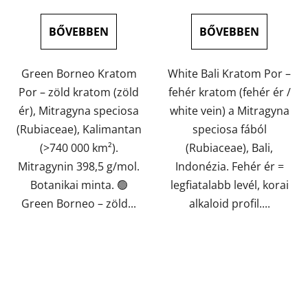
5-
5-
ből
ből
BŐVEBBEN
BŐVEBBEN
5,0
5,0
csillag.
csillag.
Green Borneo Kratom
White Bali Kratom Por –
Por – zöld kratom (zöld
fehér kratom (fehér ér /
ér), Mitragyna speciosa
white vein) a Mitragyna
(Rubiaceae), Kalimantan
speciosa fából
(>740 000 km²).
(Rubiaceae), Bali,
Mitragynin 398,5 g/mol.
Indonézia. Fehér ér =
Botanikai minta. 🟢
legfiatalabb levél, korai
Green Borneo – zöld...
alkaloid profil....