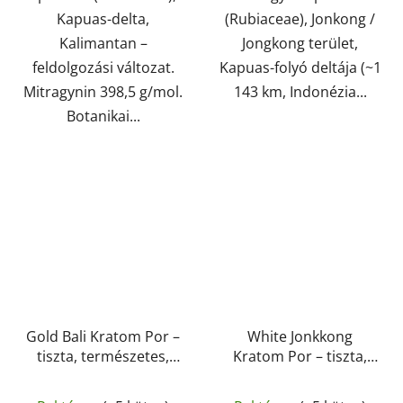
Kapuas-delta,
(Rubiaceae), Jonkong /
Kalimantan –
Jongkong terület,
feldolgozási változat.
Kapuas-folyó deltája (~1
Mitragynin 398,5 g/mol.
143 km, Indonézia...
Botanikai...
Gold Bali Kratom Por –
White Jonkkong
tiszta, természetes,
Kratom Por – tiszta,
laboratóriumban
természetes,
A
A
tesztelt | GreenGuru
laboratóriumban