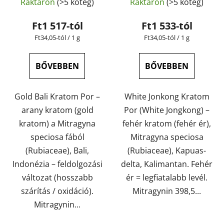
Raktáron
(>5 köteg)
Raktáron
(>5 köteg)
termék
tesztelt | GreenGuru
termék
átlagos
átlagos
Ft1 517-tól
Ft1 533-tól
értékelése
értékelése
Egységár:
Egységár:
Ft34,05-tól / 1 g
Ft34,05-tól / 1 g
5-
5-
ből
ből
BŐVEBBEN
BŐVEBBEN
5,0
4,7
csillag.
csillag.
Gold Bali Kratom Por –
White Jonkong Kratom
arany kratom (gold
Por (White Jongkong) –
kratom) a Mitragyna
fehér kratom (fehér ér),
speciosa fából
Mitragyna speciosa
(Rubiaceae), Bali,
(Rubiaceae), Kapuas-
Indonézia – feldolgozási
delta, Kalimantan. Fehér
változat (hosszabb
ér = legfiatalabb levél.
szárítás / oxidáció).
Mitragynin 398,5...
Mitragynin...