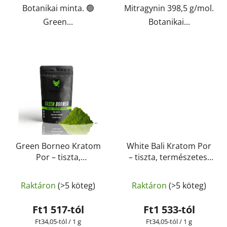
Botanikai minta. 🟢
Mitragynin 398,5 g/mol.
Green...
Botanikai...
Green Borneo Kratom
White Bali Kratom Por
Por – tiszta,
– tiszta, természetes,
természetes,
laboratóriumban
A
A
laboratóriumban
tesztelt | GreenGuru
Raktáron
(>5 köteg)
Raktáron
(>5 köteg)
tesztelt | GreenGuru
termék
termék
átlagos
átlagos
Ft1 517-tól
Ft1 533-tól
értékelése
értékelése
Egységár:
Egységár:
Ft34,05-tól / 1 g
Ft34,05-tól / 1 g