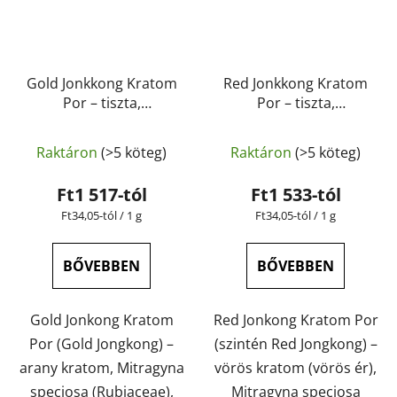
Gold Jonkkong Kratom
Red Jonkkong Kratom
Por – tiszta,
Por – tiszta,
természetes,
természetes,
laboratóriumban
laboratóriumban
Raktáron
(>5 köteg)
Raktáron
(>5 köteg)
tesztelt | GreenGuru
tesztelt | GreenGuru
Ft1 517-tól
Ft1 533-tól
Egységár:
Egységár:
Ft34,05-tól / 1 g
Ft34,05-tól / 1 g
BŐVEBBEN
BŐVEBBEN
Gold Jonkong Kratom
Red Jonkong Kratom Por
Por (Gold Jongkong) –
(szintén Red Jongkong) –
arany kratom, Mitragyna
vörös kratom (vörös ér),
speciosa (Rubiaceae),
Mitragyna speciosa