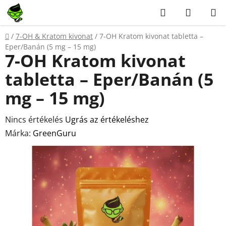
Ugrás
Keresés
KOSÁR
a
fő
Kezdőlap
/
7-OH & Kratom kivonat
/
7-OH Kratom kivonat tabletta –
tartalomhoz
Eper/Banán (5 mg – 15 mg)
7-OH Kratom kivonat
tabletta – Eper/Banán (5
mg – 15 mg)
A
Nincs értékelés
Ugrás az értékeléshez
termék
Márka:
GreenGuru
átlagos
értékelése
5-
ből
0,0
csillag.