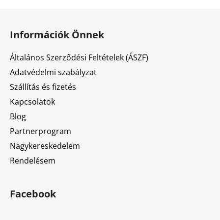
L
á
Információk Önnek
b
l
Általános Szerződési Feltételek (ÁSZF)
é
Adatvédelmi szabályzat
c
Szállítás és fizetés
Kapcsolatok
Blog
Partnerprogram
Nagykereskedelem
Rendelésem
Facebook