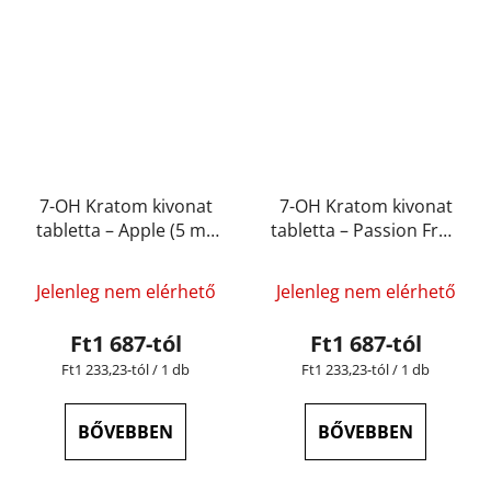
7-OH Kratom kivonat
7-OH Kratom kivonat
tabletta – Apple (5 mg
tabletta – Passion Fruit
– 15 mg)
(5 mg – 15 mg)
Jelenleg nem elérhető
Jelenleg nem elérhető
Ft1 687-tól
Ft1 687-tól
Egységár:
Egységár:
Ft1 233,23-tól / 1 db
Ft1 233,23-tól / 1 db
BŐVEBBEN
BŐVEBBEN