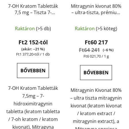
7-OH Kratom Tabletták
Mitragynin kivonat 80%
7,5 mg – Tiszta 7-
– ultra-tiszta, prémium
hidroxymitragynin
minőségű kratom
A
A
tabletták | GreenGuru
kivonat | GreenGuru
Raktáron
(>5 db)
Raktáron
(>5 köteg)
termék
termék
átlagos
átlagos
Ft2 152-tól
Ft60 217
értékelése
értékelése
(akár: –21 %)
Ft64 241
(–6 %)
Egységár:
Ft1 377,20-tól / 1 db
5-
5-
Egységár:
Ft6 021,70 / 1 g
ből
ből
4,7
5,0
BŐVEBBEN
BŐVEBBEN
csillag.
csillag.
7-OH Kratom Tabletták
Mitragynin Kivonat 80%
7,5mg – 7-
– ultra tiszta mitragynin
hidroximitragynin
kivonat (kratom kivonat
tabletta (kratom tabletta
/ kratom extract /
/ 7-oh kratom / kratom
mitragynin extract), a
kivonat), Mitragyna
Mitragyna speciosa