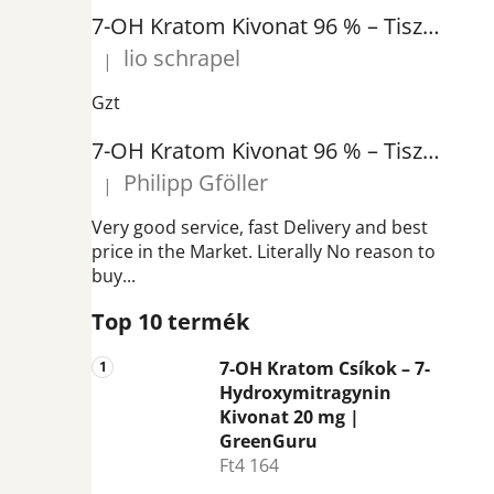
a
7-OH Kratom Kivonat 96 % – Tiszta 7-Hidroximitragynin Kivonat | GreenGuru
n
lio schrapel
|
e
A termék értékelése 5-ből 5 csillag.
l
Gzt
7-OH Kratom Kivonat 96 % – Tiszta 7-Hidroximitragynin Kivonat | GreenGuru
Philipp Gföller
|
A termék értékelése 5-ből 5 csillag.
Very good service, fast Delivery and best
price in the Market. Literally No reason to
buy...
Top 10 termék
7-OH Kratom Csíkok – 7-
Hydroxymitragynin
Kivonat 20 mg |
GreenGuru
Ft4 164