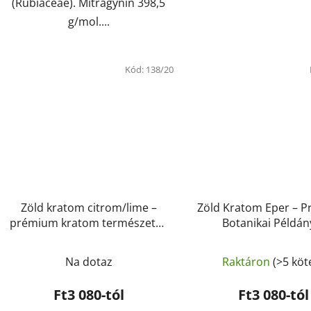
(Rubiaceae). Mitragynin 398,5
g/mol....
Kód:
138/20
Zöld kratom citrom/lime –
Zöld Kratom Eper – 
prémium kratom természetes
Botanikai Példán
citrusaromával | GreenGuru
GreenGuru
Na dotaz
Raktáron
(>5 köt
Ft3 080-tól
Ft3 080-tól