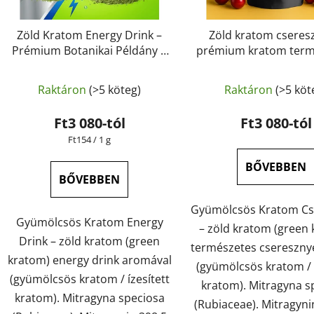
Zöld Kratom Energy Drink –
Zöld kratom cseres
Prémium Botanikai Példány |
prémium kratom term
GreenGuru
gyümölcsaromáva
GreenGuru
Raktáron
(>5 köteg)
Raktáron
(>5 köt
Ft3 080-tól
Ft3 080-tól
Egységár:
Ft154 / 1 g
BŐVEBBEN
BŐVEBBEN
Gyümölcsös Kratom Cs
Gyümölcsös Kratom Energy
– zöld kratom (green
Drink – zöld kratom (green
természetes csereszn
kratom) energy drink aromával
(gyümölcsös kratom / í
(gyümölcsös kratom / ízesített
kratom). Mitragyna s
kratom). Mitragyna speciosa
(Rubiaceae). Mitragynin