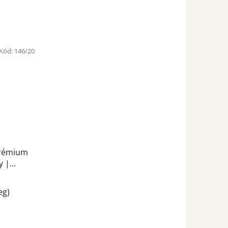
Kód:
146/20
Prémium
y |
eg)