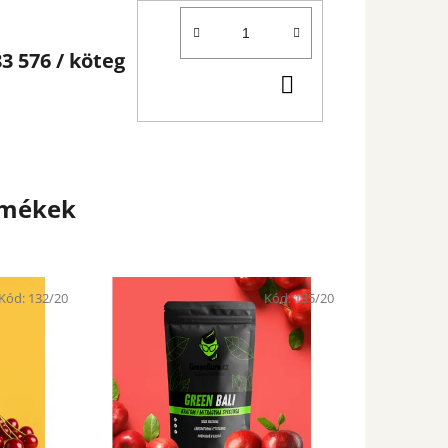
83 576
/ köteg
KOSÁRBA
rmékek
Kód:
132/20
Kód:
135/20