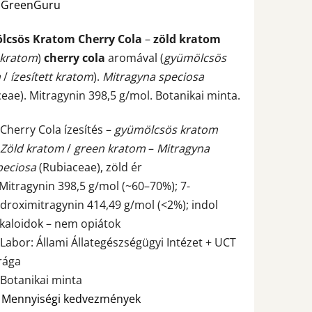
:
GreenGuru
csös Kratom Cherry Cola
–
zöld kratom
ése
 kratom
)
cherry cola
aromával (
gyümölcsös
m
/
ízesített kratom
).
Mitragyna speciosa
eae). Mitragynin 398,5 g/mol. Botanikai minta.
 Cherry Cola ízesítés –
gyümölcsös kratom
Zöld kratom
/
green kratom
–
Mitragyna
peciosa
(Rubiaceae), zöld ér
 Mitragynin 398,5 g/mol (~60–70%); 7-
idroximitragynin 414,49 g/mol (<2%); indol
lkaloidok – nem opiátok
 Labor: Állami Állategészségügyi Intézet + UCT
rága
 Botanikai minta

Mennyiségi kedvezmények