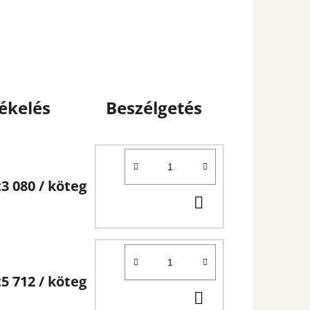
ékelés
Beszélgetés
t3 080
/ köteg
KOSÁRBA
t5 712
/ köteg
KOSÁRBA