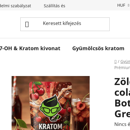
HUF
elmi szabályzat
Szállítás és fizetés
Kapcsolatok
B
7-OH & Kratom kivonat
Gyümölcsös kratom
Kezdől
/
Gyüm
Prémium
Zö
co
Bot
Gr
A
Nincs é