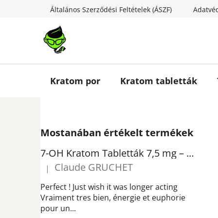
Ugrás
Általános Szerződési Feltételek (ÁSZF)
Adatvéd
a
fő
tartalomhoz
Kratom por
Kratom tabletták
O
Mostanában értékelt termékek
l
d
7-OH Kratom Tabletták 7,5 mg – Tiszta 7-hidroxymitragynin tabletták | GreenGuru
a
Claude GRUCHET
|
l
A termék értékelése 5-ből 5 csillag.
s
Perfect ! Just wish it was longer acting
ó
Vraiment tres bien, énergie et euphorie
pour un...
p