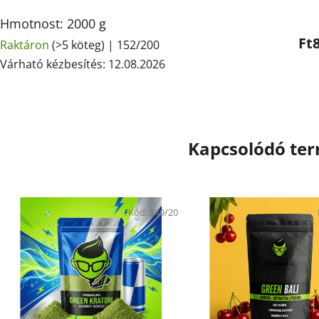
Hmotnost: 2000 g
Ft
Raktáron
(>5 köteg)
| 152/200
Várható kézbesítés:
12.08.2026
Kapcsolódó te
Kód:
149/20