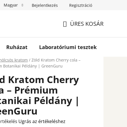
Magyar
Bejelentkezés
Regisztráció
log
Partnerprogram
Nagykereskedelem
Rendelé
ÜRES KOSÁR
KOSÁR
Ruházat
Laboratóriumi tesztek
Nagyke
ap
ölcsös kratom
/
Zöld Kratom Cherry cola –
 Botanikai Példány | GreenGuru
ld Kratom Cherry
la – Prémium
anikai Példány |
eenGuru
rtékelés
Ugrás az értékeléshez