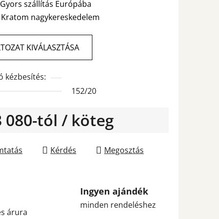
Gyors szállítás Európába

Kratom nagykereskedelem
TOZAT KIVÁLASZTÁSA
ó kézbesítés:
152/20
3 080
-tól
/ köteg
gár:
tatás
Kérdés
Megosztás
Ingyen ajándék
minden rendeléshez
s árura