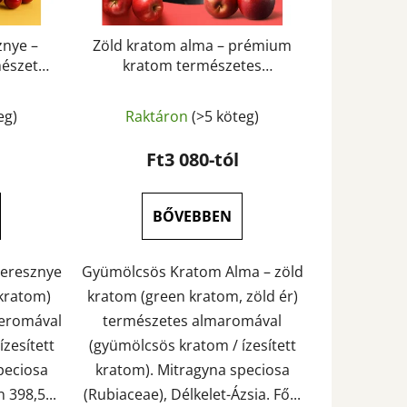
znye –
Zöld kratom alma – prémium
észetes
kratom természetes
l |
gyümölcsaromával |
GreenGuru
eg)
Raktáron
(>5 köteg)
Ft3 080-tól
BŐVEBBEN
eresznye
Gyümölcsös Kratom Alma – zöld
 kratom)
kratom (green kratom, zöld ér)
yeromával
természetes almaromával
zesített
(gyümölcsös kratom / ízesített
peciosa
kratom). Mitragyna speciosa
 398,5...
(Rubiaceae), Délkelet-Ázsia. Fő...