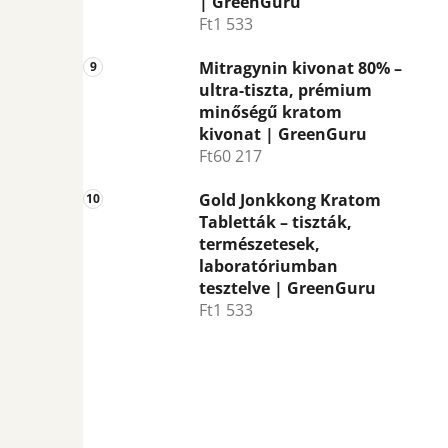
| GreenGuru
Ft1 533
Mitragynin kivonat 80% –
ultra-tiszta, prémium
minőségű kratom
kivonat | GreenGuru
Ft60 217
Gold Jonkkong Kratom
Tabletták – tiszták,
természetesek,
laboratóriumban
tesztelve | GreenGuru
Ft1 533