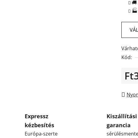
🚚

VÁL
Várhat
Kód:
Ft
Egysé
Nyom
Expressz
Kiszállítási
kézbesítés
garancia
Európa-szerte
sérülésmente