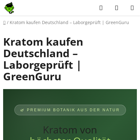
Skip
Search
SHOPP
to
CART
content
Home
/
Kratom kaufen Deutschland – Laborgeprüft | GreenGuru
Kratom kaufen
Deutschland –
Laborgeprüft |
GreenGuru
🌿 PREMIUM BOTANIK AUS DER NATUR
Kratom von