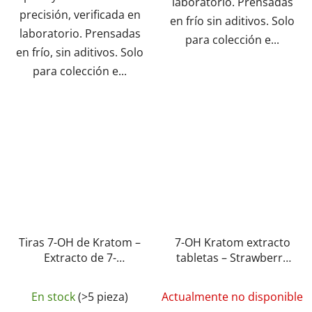
laboratorio. Prensadas
precisión, verificada en
en frío sin aditivos. Solo
laboratorio. Prensadas
para colección e...
en frío, sin aditivos. Solo
para colección e...
Tiras 7-OH de Kratom –
7-OH Kratom extracto
Extracto de 7-
tabletas – Strawberry
Hidroxymitragynina 20
(5 mg – 15 mg)
La
mg | GreenGuru
En stock
(>5 pieza)
Actualmente no disponible
valoración