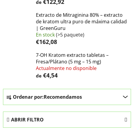
€122,92
de
Extracto de Mitraginina 80% – extracto
de kratom ultra puro de máxima calidad
| GreenGuru
En stock
(>5 paquete)
€162,08
7-OH Kratom extracto tabletas –
Fresa/Plátano (5 mg – 15 mg)
Actualmente no disponible
€4,54
de
C
Ordenar por:
Recomendamos
l
a
s
ABRIR FILTRO
i
f