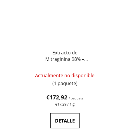
Extracto de
Mitraginina 98% –
extracto de kratom
La
ultra puro de máxima
Actualmente no disponible
calidad | GreenGuru
valoración
(1 paquete)
media
del
€172,92
/ paquete
producto
Precio
€17,29 / 1 g
de
es
la
de
medida:
DETALLE
5,0