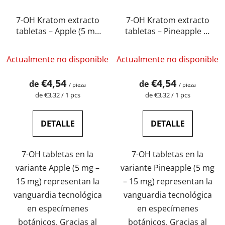
7-OH Kratom extracto
7-OH Kratom extracto
tabletas – Apple (5 mg
tabletas – Pineapple (5
– 15 mg)
mg – 15 mg)
Actualmente no disponible
Actualmente no disponible
€4,54
€4,54
de
de
/ pieza
/ pieza
Precio
Precio
de €3,32 / 1 pcs
de €3,32 / 1 pcs
de
de
la
la
medida:
medida:
DETALLE
DETALLE
7-OH tabletas en la
7-OH tabletas en la
variante Apple (5 mg –
variante Pineapple (5 mg
15 mg) representan la
– 15 mg) representan la
vanguardia tecnológica
vanguardia tecnológica
en especímenes
en especímenes
botánicos. Gracias al
botánicos. Gracias al