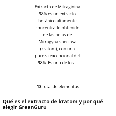
sobre
Extracto de Mitraginina
5
98% es un extracto
estrellas.
botánico altamente
concentrado obtenido
de las hojas de
Mitragyna speciosa
(kratom), con una
pureza excepcional del
98%. Es uno de los...
13
total de elementos
C
o
n
Qué es el extracto de kratom y por qué
t
elegir GreenGuru
r