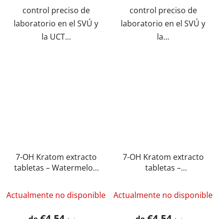
control preciso de
control preciso de
laboratorio en el SVÚ y
laboratorio en el SVÚ y
la UCT...
la...
7-OH Kratom extracto
7-OH Kratom extracto
tabletas – Watermelon
tabletas –
(5 mg – 15 mg)
Fresa/Plátano (5 mg –
15 mg)
Actualmente no disponible
Actualmente no disponible
€4,54
€4,54
de
de