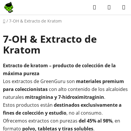
Ir
Buscar
CESTA
al
en
DE
contenido
Inicio
/
7-OH & Extracto de Kratom
LA
7-OH & Extracto de
COMPR
Kratom
Extracto de kratom – producto de colección de la
máxima pureza
Los extractos de GreenGuru son
materiales premium
para coleccionistas
con alto contenido de los alcaloides
naturales
mitraginina y 7-hidroximitraginin
.
Estos productos están
destinados exclusivamente a
fines de colección y estudio
, no al consumo.
Ofrecemos extractos con purezas
del 45% al 98%
, en
formato
polvo, tabletas y tiras solubles
.