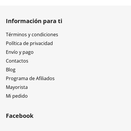
P
i
Información para ti
e
d
Términos y condiciones
e
Política de privacidad
p
Envío y pago
á
g
Contactos
i
Blog
n
Programa de Afiliados
a
Mayorista
Mi pedido
Facebook