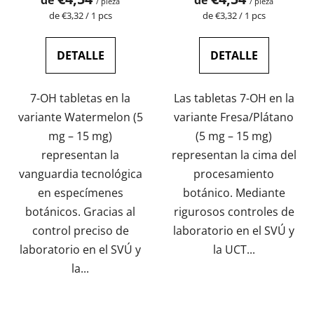
/ pieza
/ pieza
Precio
Precio
de €3,32 / 1 pcs
de €3,32 / 1 pcs
de
de
la
la
medida:
medida:
DETALLE
DETALLE
7-OH tabletas en la
Las tabletas 7-OH en la
variante Watermelon (5
variante Fresa/Plátano
mg – 15 mg)
(5 mg – 15 mg)
representan la
representan la cima del
vanguardia tecnológica
procesamiento
en especímenes
botánico. Mediante
botánicos. Gracias al
rigurosos controles de
control preciso de
laboratorio en el SVÚ y
laboratorio en el SVÚ y
la UCT...
la...