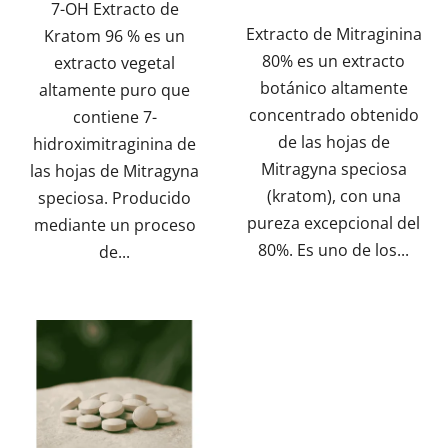
s
7-OH Extracto de
sobre
sobre
Extracto de Mitraginina
Kratom 96 % es un
5
5
80% es un extracto
extracto vegetal
estrellas.
estrellas.
botánico altamente
altamente puro que
concentrado obtenido
contiene 7-
de las hojas de
hidroximitraginina de
Mitragyna speciosa
las hojas de Mitragyna
(kratom), con una
speciosa. Producido
pureza excepcional del
mediante un proceso
80%. Es uno de los...
de...