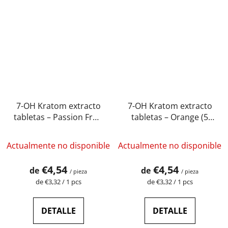
7-OH Kratom extracto
7-OH Kratom extracto
tabletas – Passion Fruit
tabletas – Orange (5
(5 mg – 15 mg)
mg – 15 mg)
Actualmente no disponible
Actualmente no disponible
€4,54
€4,54
de
de
/ pieza
/ pieza
Precio
Precio
de €3,32 / 1 pcs
de €3,32 / 1 pcs
de
de
la
la
medida:
medida:
DETALLE
DETALLE