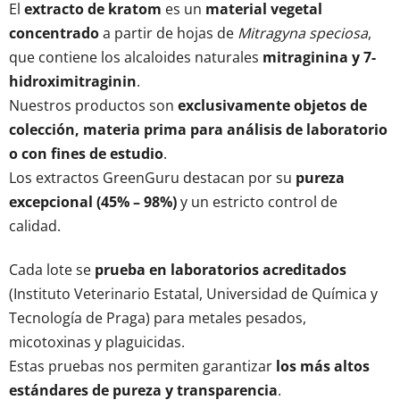
o
El
extracto de kratom
es un
material vegetal
l
concentrado
a partir de hojas de
Mitragyna speciosa
,
e
que contiene los alcaloides naturales
mitraginina y 7-
s
hidroximitraginin
.
d
e
Nuestros productos son
exclusivamente objetos de
l
colección, materia prima para análisis de laboratorio
i
o con fines de estudio
.
s
Los extractos GreenGuru destacan por su
pureza
t
a
excepcional (45% – 98%)
y un estricto control de
d
calidad.
o
Cada lote se
prueba en laboratorios acreditados
(Instituto Veterinario Estatal, Universidad de Química y
Tecnología de Praga) para metales pesados,
micotoxinas y plaguicidas.
Estas pruebas nos permiten garantizar
los más altos
estándares de pureza y transparencia
.