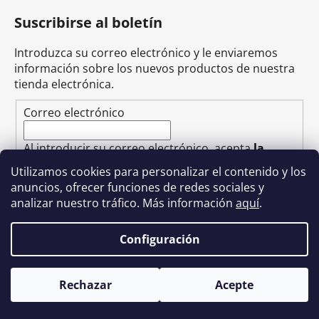
Suscribirse al boletín
Introduzca su correo electrónico y le enviaremos
información sobre los nuevos productos de nuestra
tienda electrónica.
Correo electrónico
Al introducir su correo electrónico, acepta
la
política de privacidad
.
Utilizamos cookies para personalizar el contenido y los
anuncios, ofrecer funciones de redes sociales y
SUSCRÍBASE A
analizar nuestro tráfico. Más información
aquí
.
Configuración
Creado por Shoptet
Rechazar
Acepte
Copyright 2026
GreenGuru.cz
. Todos los derechos
reservados.
Editar la configuración de las cookies