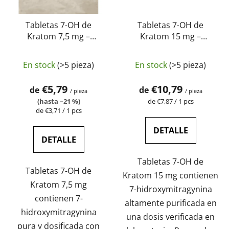
Tabletas 7-OH de
Tabletas 7-OH de
Kratom 7,5 mg –
Kratom 15 mg –
Tabletas puras de 7-
Tabletas puras de 7-
La
La
hidroxymitragynina |
hidroxymitragynina |
En stock
(>5 pieza)
En stock
(>5 pieza)
GreenGuru
valoración
GreenGuru
valoración
media
media
€5,79
€10,79
de
de
/ pieza
/ pieza
del
del
Precio
(hasta –21 %)
de €7,87 / 1 pcs
Precio
de
de €3,71 / 1 pcs
producto
producto
de
la
es
es
la
medida:
DETALLE
medida:
de
de
DETALLE
4,7
4,8
Tabletas 7-OH de
sobre
sobre
Tabletas 7-OH de
Kratom 15 mg contienen
5
5
Kratom 7,5 mg
7-hidroxymitragynina
estrellas.
estrellas.
contienen 7-
altamente purificada en
hidroxymitragynina
una dosis verificada en
pura y dosificada con