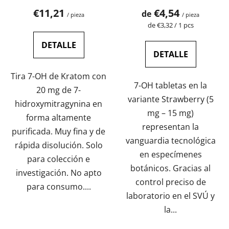
media
€11,21
€4,54
de
/ pieza
/ pieza
del
Precio
de €3,32 / 1 pcs
de
producto
la
DETALLE
es
medida:
DETALLE
de
Tira 7-OH de Kratom con
4,7
7-OH tabletas en la
20 mg de 7-
sobre
variante Strawberry (5
hidroxymitragynina en
5
mg – 15 mg)
forma altamente
estrellas.
representan la
purificada. Muy fina y de
vanguardia tecnológica
rápida disolución. Solo
en especímenes
para colección e
botánicos. Gracias al
investigación. No apto
control preciso de
para consumo....
laboratorio en el SVÚ y
la...