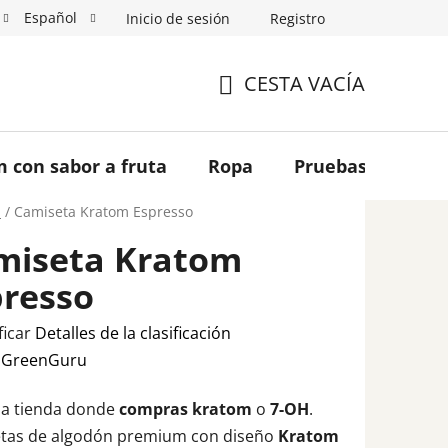
Español
Inicio de sesión
Registro
filiados
Mayorista
Mi pedido
CESTA VACÍA
CESTA
DE
 con sabor a fruta
Ropa
Pruebas de labor
LA
a
/
Camiseta Kratom Espresso
miseta Kratom
COMPRA
presso
ficar
Detalles de la clasificación
ción
:
GreenGuru
la tienda donde
compras kratom
o
7-OH
.
tas de algodón premium con diseño
Kratom
to