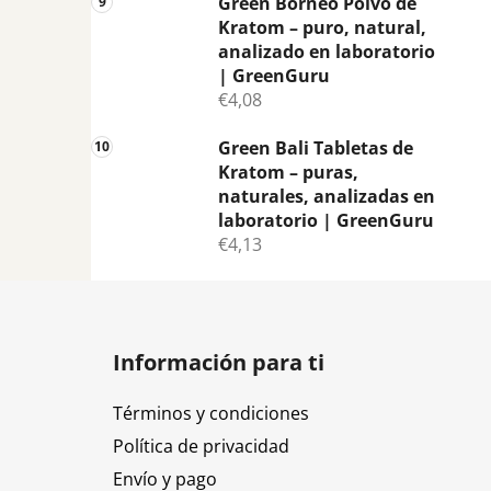
Green Borneo Polvo de
Kratom – puro, natural,
analizado en laboratorio
| GreenGuru
€4,08
Green Bali Tabletas de
Kratom – puras,
naturales, analizadas en
laboratorio | GreenGuru
€4,13
P
i
Información para ti
e
d
Términos y condiciones
e
Política de privacidad
p
Envío y pago
á