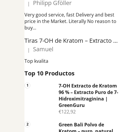
Philipp Gföller
|
r
La valoración del producto es 5 de 5 estrellas.
a
Very good service, fast Delivery and best
l
price in the Market. Literally No reason to
buy...
Tiras 7-OH de Kratom – Extracto de 7-Hidroxymitragynina 20 mg | GreenGuru
Samuel
|
La valoración del producto es 5 de 5 estrellas.
Top kvalita
Top 10 Productos
7-OH Extracto de Kratom
96 % – Extracto Puro de 7-
Hidroximitraginina |
GreenGuru
€122,92
Green Bali Polvo de
Kratom – puro, natural,