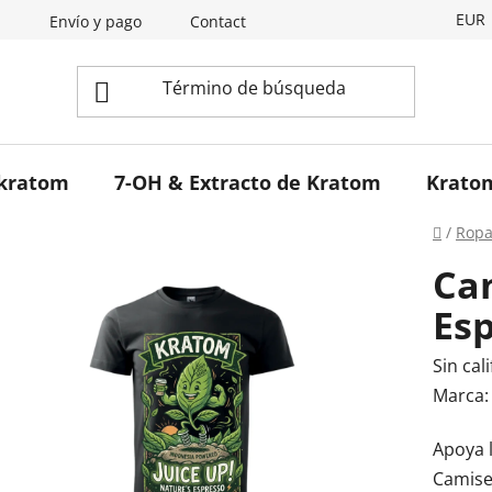
EUR
d
Envío y pago
Contactos
Blog
Programa de A
 kratom
7-OH & Extracto de Kratom
Kratom
Inicio
/
Rop
Ca
Es
La
Sin cali
valora
Marca
media
Apoya 
del
Camise
produc