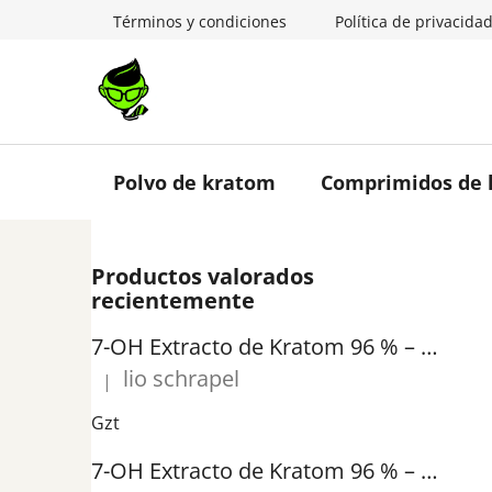
Ir
Términos y condiciones
Política de privacida
al
contenido
Polvo de kratom
Comprimidos de
B
Productos valorados
a
recientemente
r
r
7-OH Extracto de Kratom 96 % – Extracto Puro de 7-Hidroximitraginina | GreenGuru
a
lio schrapel
|
La valoración del producto es 5 de 5 estrellas.
l
a
Gzt
t
7-OH Extracto de Kratom 96 % – Extracto Puro de 7-Hidroximitraginina | GreenGuru
e