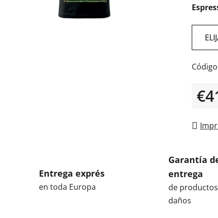
Espres
es
de
0,0
ELI
sobre
5
Código
estrella
€4
Preci
Impr
Garantía d
Entrega exprés
entrega
en toda Europa
de productos
daños