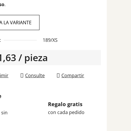
so
.
JA LA VARIANTE
:
189/XS
s.
1,63
/ pieza
o de la medida:
imir
Consulte
Compartir
e
Regalo gratis
con cada pedido
 sin