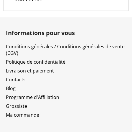
P
i
Informations pour vous
e
d
Conditions générales / Conditions générales de vente
d
(CGV)
e
Politique de confidentialité
p
Livraison et paiement
a
Contacts
g
e
Blog
Programme d'Affiliation
Grossiste
Ma commande