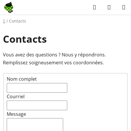
Aller
Recherche
PANIER
au
D'ACH
contenu
Accueil
/
Contacts
Contacts
Vous avez des questions ? Nous y répondrons.
Remplissez soigneusement vos coordonnées.
Nom complet
Courriel
Message