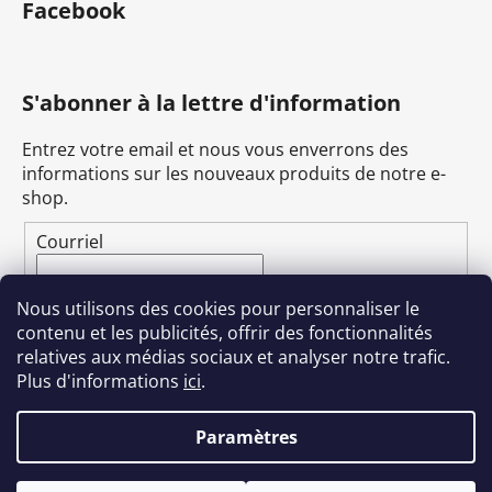
Facebook
S'abonner à la lettre d'information
Entrez votre email et nous vous enverrons des
informations sur les nouveaux produits de notre e-
shop.
Courriel
En renseignant votre e-mail, vous acceptez
la
Nous utilisons des cookies pour personnaliser le
politique de confidentialité
.
contenu et les publicités, offrir des fonctionnalités
relatives aux médias sociaux et analyser notre trafic.
S'ABONNER
Plus d'informations
ici
.
Paramètres
Créé par Shoptet