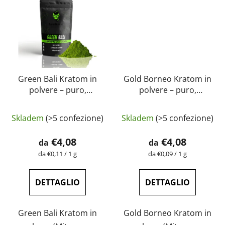
Green Bali Kratom in
Gold Borneo Kratom in
polvere – puro,
polvere – puro,
naturale, testato in
naturale, testato in
La
laboratorio |
laboratorio |
Skladem
(>5 confezione)
Skladem
(>5 confezione)
GreenGuru
valutazione
GreenGuru
media
€4,08
€4,08
da
da
del
Prezzo
Prezzo
da €0,11 / 1 g
da €0,09 / 1 g
della
della
prodotto
misura:
misura:
è
DETTAGLIO
DETTAGLIO
4,6
su
Green Bali Kratom in
Gold Borneo Kratom in
5