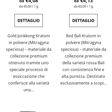
€4,08
€4,13
da
da
del
Prezzo
Prezzo
da €0,09 / 1 g
da €0,09 / 1 g
della
della
prodotto
misura:
misura:
è
DETTAGLIO
DETTAGLIO
5,0
su
Gold Jonkkong Kratom
Red Bali Kratom in
5
in polvere (Mitragyna
polvere (Mitragyna
stelle.
speciosa) – materiale da
speciosa) – materiale da
collezione premium
collezione premium
ottenuto tramite uno
della varietà rossa Bali
speciale processo di
con consistenza fine e
essiccazione che
alta purezza. Destinato
conferisce alla varietà
esclusivamente a scopi...
una...