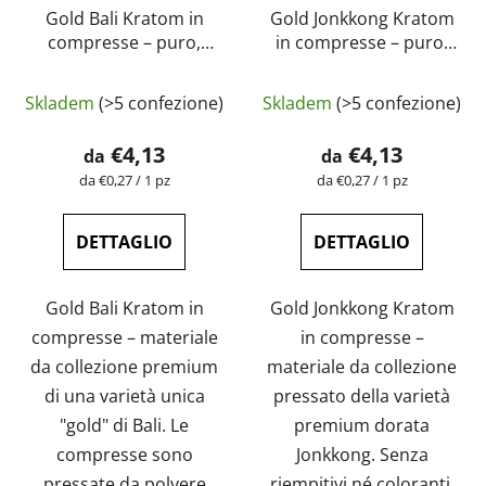
Gold Bali Kratom in
Gold Jonkkong Kratom
compresse – puro,
in compresse – puro,
naturale, testato in
naturale, testato in
La
laboratorio |
laboratorio |
Skladem
(>5 confezione)
Skladem
(>5 confezione)
GreenGuru
GreenGuru
valutazione
media
€4,13
€4,13
da
da
del
Prezzo
Prezzo
da €0,27 / 1 pz
da €0,27 / 1 pz
della
della
prodotto
misura:
misura:
è
DETTAGLIO
DETTAGLIO
5,0
su
Gold Bali Kratom in
Gold Jonkkong Kratom
5
compresse – materiale
in compresse –
stelle.
da collezione premium
materiale da collezione
di una varietà unica
pressato della varietà
"gold" di Bali. Le
premium dorata
compresse sono
Jonkkong. Senza
pressate da polvere
riempitivi né coloranti.