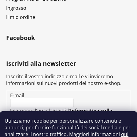
a
Ingrosso
Il mio ordine
Facebook
Iscriviti alla newsletter
Inserite il vostro indirizzo e-mail e vi invieremo
informazioni sui nuovi prodotti del nostro e-shop.
E-mail
Inserendo l'email accetti l'
Informativa sulla
privacy
Utilizziamo i cookie per personalizzare contenuti e
annunci, per fornire funzionalità dei social media e per
ABBONARSI
analizzare il nostro traffico. Maggiori informazioni
qui
.