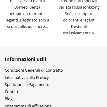
della varietà bianca
freddo dalla speciale
Borneo. Senza
varietà rossa Jonkkong.
riempitivi, coloranti e
Senza riempitivi,
leganti. Destinato solo a
coloranti e leganti.
scopi collezionistici e...
Destinato
esclusivamente a...
P
i
Informazioni utili
è
d
Condizioni Generali di Contratto
i
Informativa sulla Privacy
p
Spedizione e Pagamento
a
g
Contatti
i
Blog
n
Programma di Affiliazione