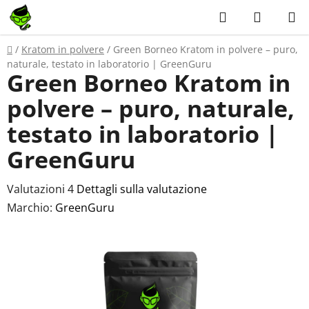
Vai
Ricerca
CARRE
al
DELLA
contenuto
Casa
/
Kratom in polvere
/
Green Borneo Kratom in polvere – puro,
SPESA
naturale, testato in laboratorio | GreenGuru
Green Borneo Kratom in
polvere – puro, naturale,
testato in laboratorio |
GreenGuru
La
Valutazioni 4
Dettagli sulla valutazione
valutazione
Marchio:
GreenGuru
media
del
prodotto
è
5,0