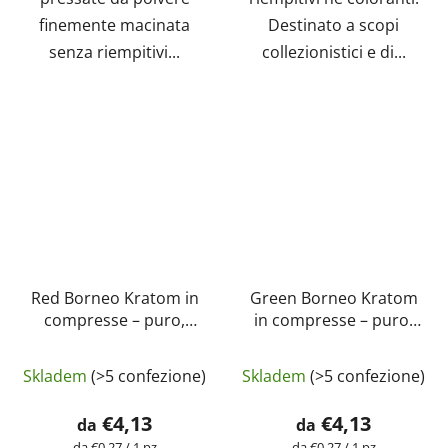
finemente macinata
Destinato a scopi
senza riempitivi...
collezionistici e di...
Red Borneo Kratom in
Green Borneo Kratom
compresse – puro,
in compresse – puro,
naturale, testato in
naturale, testato in
laboratorio |
laboratorio |
Skladem
(>5 confezione)
Skladem
(>5 confezione)
GreenGuru
GreenGuru
€4,13
€4,13
da
da
Prezzo
Prezzo
da €0,27 / 1 pz
da €0,27 / 1 pz