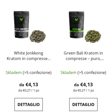
White Jonkkong
Green Bali Kratom in
Kratom in compresse –
compresse – puro,
puro, naturale, testato
naturale, testato in
La
in laboratorio |
laboratorio |
Skladem
(>5 confezione)
Skladem
(>5 confezione)
GreenGuru
GreenGuru
valutazione
media
€4,13
€4,13
da
da
del
Prezzo
Prezzo
da €0,27 / 1 pz
da €0,27 / 1 pz
della
della
prodotto
misura:
misura:
è
DETTAGLIO
DETTAGLIO
5,0