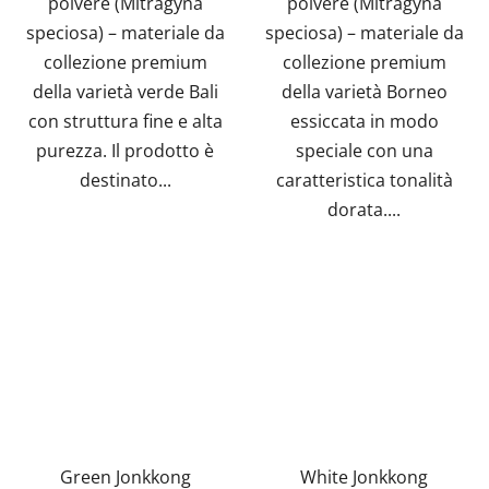
polvere (Mitragyna
polvere (Mitragyna
stelle.
speciosa) – materiale da
speciosa) – materiale da
collezione premium
collezione premium
della varietà verde Bali
della varietà Borneo
con struttura fine e alta
essiccata in modo
purezza. Il prodotto è
speciale con una
destinato...
caratteristica tonalità
dorata....
Green Jonkkong
White Jonkkong