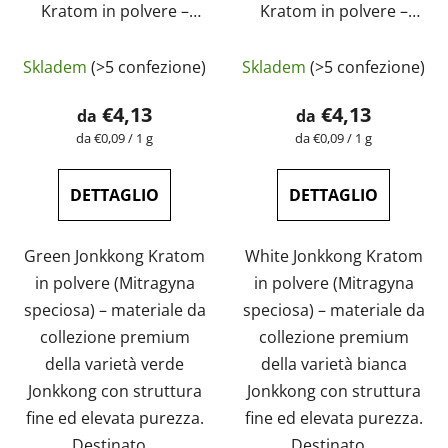
Kratom in polvere –
Kratom in polvere –
puro, naturale, testato
puro, naturale, testato
La
La
in laboratorio |
in laboratorio |
Skladem
(>5 confezione)
Skladem
(>5 confezione)
GreenGuru
valutazione
GreenGuru
valutazione
media
media
€4,13
€4,13
da
da
del
del
Prezzo
Prezzo
da €0,09 / 1 g
da €0,09 / 1 g
della
della
prodotto
prodotto
misura:
misura:
è
è
DETTAGLIO
DETTAGLIO
4,9
4,7
su
su
Green Jonkkong Kratom
White Jonkkong Kratom
5
5
in polvere (Mitragyna
in polvere (Mitragyna
stelle.
stelle.
speciosa) – materiale da
speciosa) – materiale da
collezione premium
collezione premium
della varietà verde
della varietà bianca
Jonkkong con struttura
Jonkkong con struttura
fine ed elevata purezza.
fine ed elevata purezza.
Destinato...
Destinato...