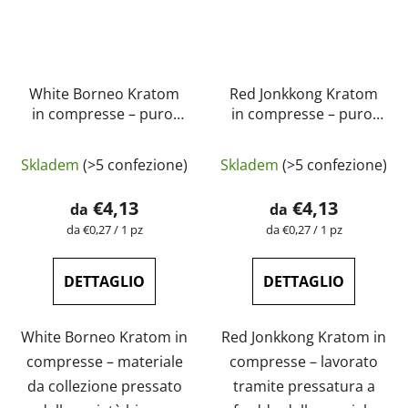
White Borneo Kratom
Red Jonkkong Kratom
in compresse – puro,
in compresse – puro,
naturale, testato in
naturale, testato in
laboratorio |
laboratorio |
Skladem
(>5 confezione)
Skladem
(>5 confezione)
GreenGuru
GreenGuru
€4,13
€4,13
da
da
Prezzo
Prezzo
da €0,27 / 1 pz
da €0,27 / 1 pz
della
della
misura:
misura:
DETTAGLIO
DETTAGLIO
White Borneo Kratom in
Red Jonkkong Kratom in
compresse – materiale
compresse – lavorato
da collezione pressato
tramite pressatura a