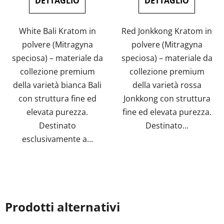
DETTAGLIO
DETTAGLIO
5,0
su
White Bali Kratom in
Red Jonkkong Kratom in
5
polvere (Mitragyna
polvere (Mitragyna
stelle.
speciosa) – materiale da
speciosa) – materiale da
collezione premium
collezione premium
della varietà bianca Bali
della varietà rossa
con struttura fine ed
Jonkkong con struttura
elevata purezza.
fine ed elevata purezza.
Destinato
Destinato...
esclusivamente a...
Prodotti alternativi