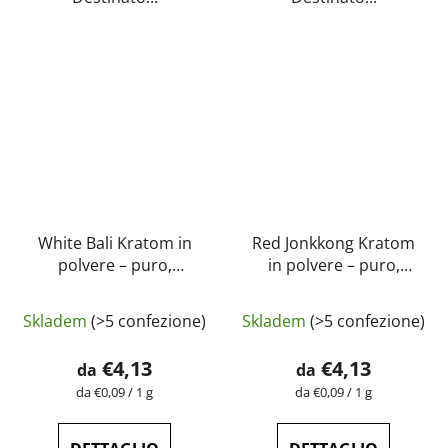
White Bali Kratom in
Red Jonkkong Kratom
polvere – puro,
in polvere – puro,
naturale, testato in
naturale, testato in
La
laboratorio |
laboratorio |
Skladem
(>5 confezione)
Skladem
(>5 confezione)
GreenGuru
valutazione
GreenGuru
media
€4,13
€4,13
da
da
del
Prezzo
Prezzo
da €0,09 / 1 g
da €0,09 / 1 g
della
della
prodotto
misura:
misura:
è