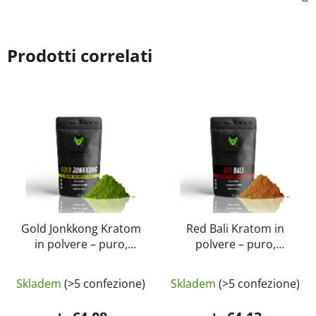
Prodotti correlati
Gold Jonkkong Kratom
Red Bali Kratom in
in polvere – puro,
polvere – puro,
naturale, testato in
naturale, testato in
La
laboratorio |
laboratorio |
Skladem
(>5 confezione)
Skladem
(>5 confezione)
GreenGuru
GreenGuru
valutazione
media