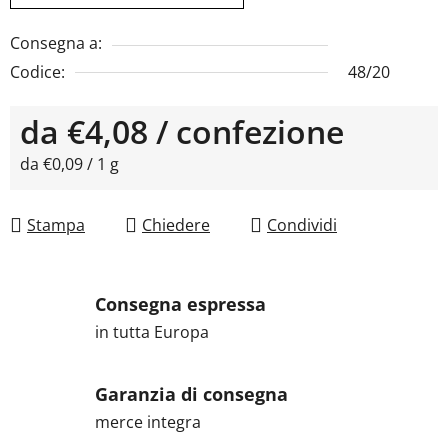
Consegna a:
Codice:
48/20
da
€4,08
/ confezione
Prezzo della misura:
da €0,09 / 1 g
Stampa
Chiedere
Condividi
Consegna espressa
in tutta Europa
Garanzia di consegna
merce integra