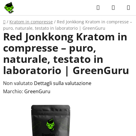
Vai
Ricerca
CARRE
al
DELLA
contenuto
Casa
/
Kratom in compresse
/
Red Jonkkong Kratom in compresse –
SPESA
puro, naturale, testato in laboratorio | GreenGuru
Red Jonkkong Kratom in
compresse – puro,
naturale, testato in
laboratorio | GreenGuru
La
Non valutato
Dettagli sulla valutazione
valutazione
Marchio:
GreenGuru
media
del
prodotto
è
0,0