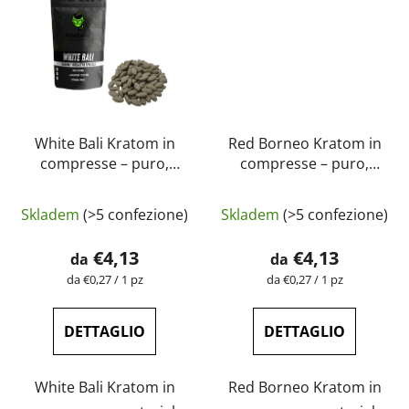
White Bali Kratom in
Red Borneo Kratom in
compresse – puro,
compresse – puro,
naturale, testato in
naturale, testato in
laboratorio |
laboratorio |
Skladem
(>5 confezione)
Skladem
(>5 confezione)
GreenGuru
GreenGuru
€4,13
€4,13
da
da
Prezzo
Prezzo
da €0,27 / 1 pz
da €0,27 / 1 pz
della
della
misura:
misura:
DETTAGLIO
DETTAGLIO
White Bali Kratom in
Red Borneo Kratom in