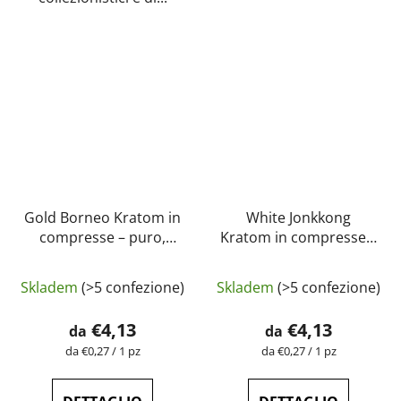
Gold Borneo Kratom in
White Jonkkong
compresse – puro,
Kratom in compresse –
naturale, testato in
puro, naturale, testato
laboratorio |
in laboratorio |
Skladem
(>5 confezione)
Skladem
(>5 confezione)
GreenGuru
GreenGuru
€4,13
€4,13
da
da
Prezzo
Prezzo
da €0,27 / 1 pz
da €0,27 / 1 pz
della
della
misura:
misura: