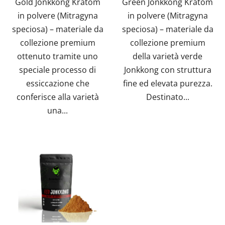
Gold Jonkkong Kratom
Green Jonkkong Kratom
5
in polvere (Mitragyna
in polvere (Mitragyna
stelle.
speciosa) – materiale da
speciosa) – materiale da
collezione premium
collezione premium
ottenuto tramite uno
della varietà verde
speciale processo di
Jonkkong con struttura
essiccazione che
fine ed elevata purezza.
conferisce alla varietà
Destinato...
una...