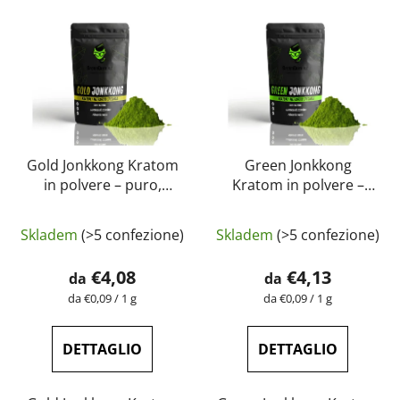
Gold Jonkkong Kratom
Green Jonkkong
in polvere – puro,
Kratom in polvere –
naturale, testato in
puro, naturale, testato
La
laboratorio |
in laboratorio |
Skladem
(>5 confezione)
Skladem
(>5 confezione)
GreenGuru
GreenGuru
valutazione
media
€4,08
€4,13
da
da
del
Prezzo
Prezzo
da €0,09 / 1 g
da €0,09 / 1 g
della
della
prodotto
misura:
misura:
è
DETTAGLIO
DETTAGLIO
4,9
su