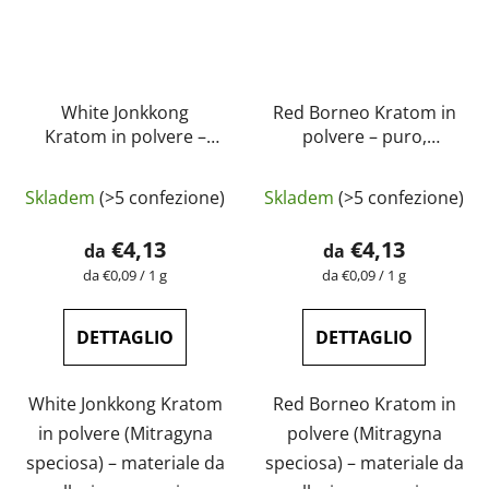
White Jonkkong
Red Borneo Kratom in
Kratom in polvere –
polvere – puro,
puro, naturale, testato
naturale, testato in
La
La
in laboratorio |
laboratorio |
Skladem
(>5 confezione)
Skladem
(>5 confezione)
GreenGuru
valutazione
GreenGuru
valutazione
media
media
€4,13
€4,13
da
da
del
del
Prezzo
Prezzo
da €0,09 / 1 g
da €0,09 / 1 g
della
della
prodotto
prodotto
misura:
misura:
è
è
DETTAGLIO
DETTAGLIO
4,7
5,0
su
su
White Jonkkong Kratom
Red Borneo Kratom in
5
5
in polvere (Mitragyna
polvere (Mitragyna
stelle.
stelle.
speciosa) – materiale da
speciosa) – materiale da