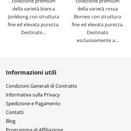
collezione premium
collezione premium
della varietà bianca
della varietà rossa
Jonkkong con struttura
Borneo con struttura
fine ed elevata purezza.
fine ed elevata purezza.
Destinato...
Destinato
esclusivamente a...
P
i
Informazioni utili
è
d
Condizioni Generali di Contratto
i
Informativa sulla Privacy
p
Spedizione e Pagamento
a
g
Contatti
i
Blog
n
Programma di Affiliazione