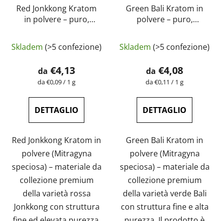
Red Jonkkong Kratom
Green Bali Kratom in
in polvere – puro,
polvere – puro,
naturale, testato in
naturale, testato in
La
laboratorio |
laboratorio |
Skladem
(>5 confezione)
Skladem
(>5 confezione)
GreenGuru
GreenGuru
valutazione
media
€4,13
€4,08
da
da
del
Prezzo
Prezzo
da €0,09 / 1 g
da €0,11 / 1 g
della
della
prodotto
misura:
misura:
è
DETTAGLIO
DETTAGLIO
4,6
su
Red Jonkkong Kratom in
Green Bali Kratom in
5
polvere (Mitragyna
polvere (Mitragyna
stelle.
speciosa) – materiale da
speciosa) – materiale da
collezione premium
collezione premium
della varietà rossa
della varietà verde Bali
Jonkkong con struttura
con struttura fine e alta
fine ed elevata purezza.
purezza. Il prodotto è