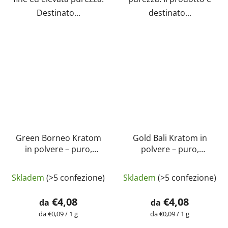
Destinato...
destinato...
Green Borneo Kratom
Gold Bali Kratom in
in polvere – puro,
polvere – puro,
naturale, testato in
naturale, testato in
La
La
laboratorio |
laboratorio |
Skladem
(>5 confezione)
Skladem
(>5 confezione)
GreenGuru
valutazione
GreenGuru
valutazione
media
media
€4,08
€4,08
da
da
del
del
Prezzo
Prezzo
da €0,09 / 1 g
da €0,09 / 1 g
della
della
prodotto
prodotto