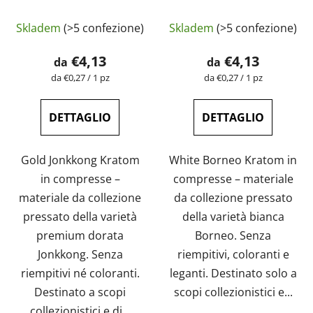
naturale, testato in
naturale, testato in
La
laboratorio |
laboratorio |
Skladem
(>5 confezione)
Skladem
(>5 confezione)
GreenGuru
valutazione
GreenGuru
media
€4,13
€4,13
da
da
del
Prezzo
Prezzo
da €0,27 / 1 pz
da €0,27 / 1 pz
della
della
prodotto
misura:
misura:
è
DETTAGLIO
DETTAGLIO
5,0
su
Gold Jonkkong Kratom
White Borneo Kratom in
5
in compresse –
compresse – materiale
stelle.
materiale da collezione
da collezione pressato
pressato della varietà
della varietà bianca
premium dorata
Borneo. Senza
Jonkkong. Senza
riempitivi, coloranti e
riempitivi né coloranti.
leganti. Destinato solo a
Destinato a scopi
scopi collezionistici e...
collezionistici e di...