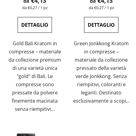
€4,13
€4,13
da
da
del
Prezzo
Prezzo
da €0,27 / 1 pz
da €0,27 / 1 pz
della
della
prodotto
misura:
misura:
è
DETTAGLIO
DETTAGLIO
5,0
su
Gold Bali Kratom in
Green Jonkkong Kratom
5
compresse – materiale
in compresse –
stelle.
da collezione premium
materiale da collezione
di una varietà unica
pressato della varietà
"gold" di Bali. Le
verde Jonkkong. Senza
compresse sono
riempitivi, coloranti e
pressate da polvere
leganti. Destinato
finemente macinata
esclusivamente a scopi...
senza riempitivi...