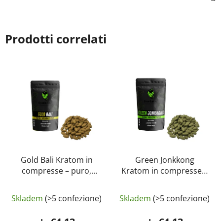
Prodotti correlati
Gold Bali Kratom in
Green Jonkkong
compresse – puro,
Kratom in compresse –
naturale, testato in
puro, naturale, testato
La
laboratorio |
in laboratorio |
Skladem
(>5 confezione)
Skladem
(>5 confezione)
GreenGuru
GreenGuru
valutazione
media