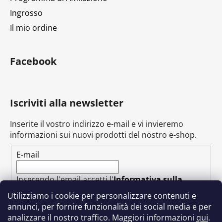
a
Ingrosso
Il mio ordine
Facebook
Iscriviti alla newsletter
Inserite il vostro indirizzo e-mail e vi invieremo
informazioni sui nuovi prodotti del nostro e-shop.
E-mail
Inserendo l'email accetti l'
Informativa sulla
privacy
Utilizziamo i cookie per personalizzare contenuti e
annunci, per fornire funzionalità dei social media e per
ABBONARSI
analizzare il nostro traffico. Maggiori informazioni
qui
.