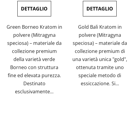
misura:
misura:
è
è
DETTAGLIO
DETTAGLIO
5,0
5,0
su
su
Green Borneo Kratom in
Gold Bali Kratom in
5
5
polvere (Mitragyna
polvere (Mitragyna
stelle.
stelle.
speciosa) – materiale da
speciosa) – materiale da
collezione premium
collezione premium di
della varietà verde
una varietà unica "gold",
Borneo con struttura
ottenuta tramite uno
fine ed elevata purezza.
speciale metodo di
Destinato
essiccazione. Si...
esclusivamente...