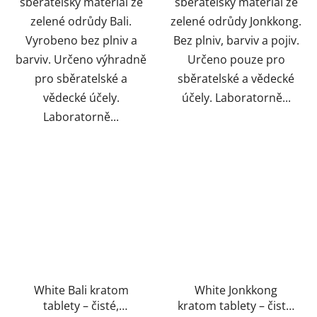
sběratelský materiál ze
sběratelský materiál ze
zelené odrůdy Bali.
zelené odrůdy Jonkkong.
Vyrobeno bez plniv a
Bez plniv, barviv a pojiv.
barviv. Určeno výhradně
Určeno pouze pro
pro sběratelské a
sběratelské a vědecké
vědecké účely.
účely. Laboratorně...
Laboratorně...
White Bali kratom
White Jonkkong
tablety – čisté,
kratom tablety – čisté,