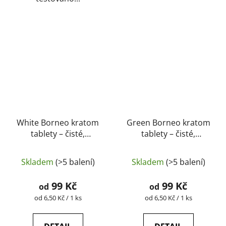
White Borneo kratom
Green Borneo kratom
tablety – čisté,
tablety – čisté,
přírodní, laboratorně
přírodní, laboratorně
testované |
testované |
Skladem
(>5 balení)
Skladem
(>5 balení)
GreenGuru
GreenGuru
99 Kč
99 Kč
od
od
Měrná
Měrná
od 6,50 Kč / 1 ks
od 6,50 Kč / 1 ks
cena:
cena: