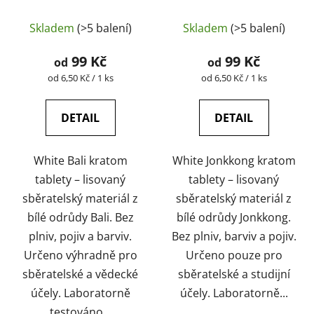
přírodní, laboratorně
přírodní, laboratorně
testované |
testované |
Skladem
(>5 balení)
Skladem
(>5 balení)
GreenGuru
GreenGuru
99 Kč
99 Kč
od
od
Měrná
Měrná
od 6,50 Kč / 1 ks
od 6,50 Kč / 1 ks
cena:
cena:
DETAIL
DETAIL
White Bali kratom
White Jonkkong kratom
tablety – lisovaný
tablety – lisovaný
sběratelský materiál z
sběratelský materiál z
bílé odrůdy Bali. Bez
bílé odrůdy Jonkkong.
plniv, pojiv a barviv.
Bez plniv, barviv a pojiv.
Určeno výhradně pro
Určeno pouze pro
sběratelské a vědecké
sběratelské a studijní
účely. Laboratorně
účely. Laboratorně...
testováno...