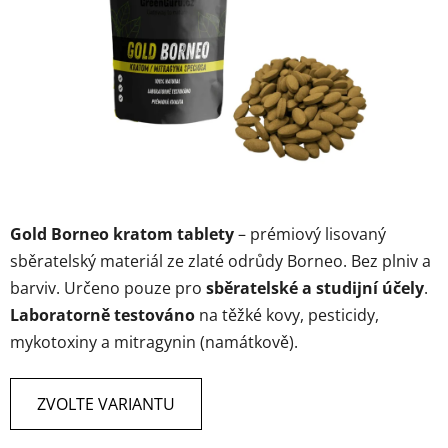
hvězdiček.
Gold Borneo kratom tablety
– prémiový lisovaný
sběratelský materiál ze zlaté odrůdy Borneo. Bez plniv a
barviv. Určeno pouze pro
sběratelské a studijní účely
.
Laboratorně testováno
na těžké kovy, pesticidy,
mykotoxiny a mitragynin (namátkově).
ZVOLTE VARIANTU