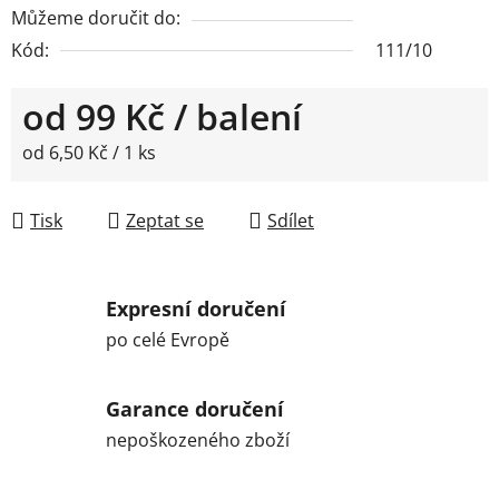
Můžeme doručit do:
Kód:
111/10
od
99 Kč
/ balení
Měrná cena:
od 6,50 Kč / 1 ks
Tisk
Zeptat se
Sdílet
Expresní doručení
po celé Evropě
Garance doručení
nepoškozeného zboží