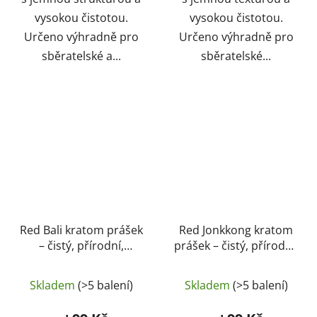
vysokou čistotou.
vysokou čistotou.
Určeno výhradně pro
Určeno výhradně pro
sběratelské a...
sběratelské...
Red Bali kratom prášek
Red Jonkkong kratom
– čistý, přírodní,
prášek – čistý, přírodní,
laboratorně testovaný
laboratorně testovaný
Průměrné
| GreenGuru
| GreenGuru
Skladem
(>5 balení)
Skladem
(>5 balení)
hodnocení
produktu