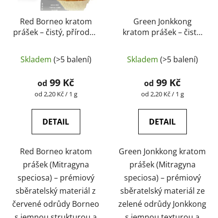
Red Borneo kratom
Green Jonkkong
prášek – čistý, přírodní,
kratom prášek – čistý,
laboratorně testovaný
přírodní, laboratorně
Průměrné
Průměrné
| GreenGuru
testovaný |
Skladem
(>5 balení)
Skladem
(>5 balení)
hodnocení
GreenGuru
hodnocení
produktu
produktu
99 Kč
99 Kč
od
od
je
je
Měrná
Měrná
od 2,20 Kč / 1 g
od 2,20 Kč / 1 g
cena:
cena:
5,0
4,9
z
z
DETAIL
DETAIL
5
5
hvězdiček.
hvězdiček.
Red Borneo kratom
Green Jonkkong kratom
prášek (Mitragyna
prášek (Mitragyna
speciosa) – prémiový
speciosa) – prémiový
sběratelský materiál z
sběratelský materiál ze
červené odrůdy Borneo
zelené odrůdy Jonkkong
s jemnou strukturou a
s jemnou texturou a