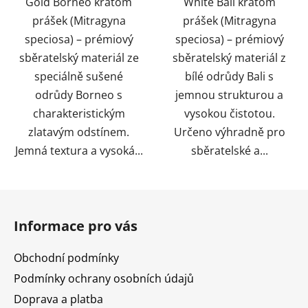
Gold Borneo kratom
White Bali kratom
prášek (Mitragyna
prášek (Mitragyna
speciosa) – prémiový
speciosa) – prémiový
sběratelský materiál ze
sběratelský materiál z
speciálně sušené
bílé odrůdy Bali s
odrůdy Borneo s
jemnou strukturou a
charakteristickým
vysokou čistotou.
zlatavým odstínem.
Určeno výhradně pro
Jemná textura a vysoká...
sběratelské a...
Z
á
Informace pro vás
p
a
Obchodní podmínky
t
Podmínky ochrany osobních údajů
í
Doprava a platba