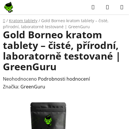
Přejít
Hledat
NÁKUP
na
KOŠÍK
obsah
Domů
/
Kratom tablety
/
Gold Borneo kratom tablety – čisté,
přírodní, laboratorně testované | GreenGuru
Gold Borneo kratom
tablety – čisté, přírodní,
laboratorně testované |
GreenGuru
Průměrné
Neohodnoceno
Podrobnosti hodnocení
hodnocení
Značka:
GreenGuru
produktu
je
0,0
z
5