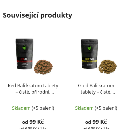
Související produkty
Red Bali kratom tablety
Gold Bali kratom
– čisté, přírodní,
tablety – čisté,
laboratorně testované
přírodní, laboratorně
| GreenGuru
testované |
Skladem
(>5 balení)
Skladem
(>5 balení)
GreenGuru
99 Kč
99 Kč
od
od
Měrná
Měrná
od 6,50 Kč / 1 ks
od 6,50 Kč / 1 ks