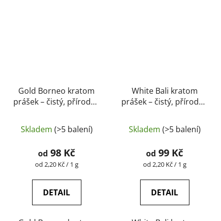
Gold Borneo kratom
White Bali kratom
prášek – čistý, přírodní,
prášek – čistý, přírodní,
laboratorně testovaný
laboratorně testovaný
Průměrné
| GreenGuru
| GreenGuru
Skladem
(>5 balení)
Skladem
(>5 balení)
hodnocení
produktu
98 Kč
99 Kč
od
od
je
Měrná
Měrná
od 2,20 Kč / 1 g
od 2,20 Kč / 1 g
cena:
cena:
5,0
z
DETAIL
DETAIL
5
hvězdiček.