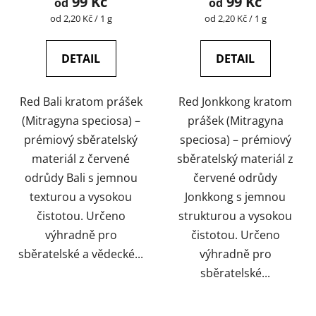
99 Kč
99 Kč
od
od
je
Měrná
Měrná
od 2,20 Kč / 1 g
od 2,20 Kč / 1 g
cena:
cena:
5,0
z
DETAIL
DETAIL
5
hvězdiček.
Red Bali kratom prášek
Red Jonkkong kratom
(Mitragyna speciosa) –
prášek (Mitragyna
prémiový sběratelský
speciosa) – prémiový
materiál z červené
sběratelský materiál z
odrůdy Bali s jemnou
červené odrůdy
texturou a vysokou
Jonkkong s jemnou
čistotou. Určeno
strukturou a vysokou
výhradně pro
čistotou. Určeno
sběratelské a vědecké...
výhradně pro
sběratelské...