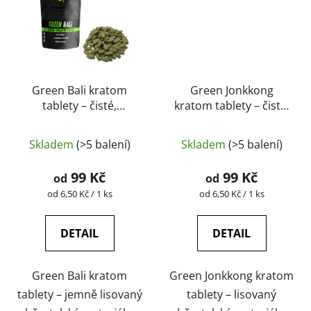
Green Bali kratom
Green Jonkkong
tablety – čisté,
kratom tablety – čisté,
přírodní, laboratorně
přírodní, laboratorně
Průměrné
Průměrné
testované |
testované |
Skladem
(>5 balení)
Skladem
(>5 balení)
GreenGuru
hodnocení
GreenGuru
hodnocení
produktu
produktu
99 Kč
99 Kč
od
od
je
je
Měrná
Měrná
od 6,50 Kč / 1 ks
od 6,50 Kč / 1 ks
cena:
cena:
5,0
5,0
z
z
DETAIL
DETAIL
5
5
hvězdiček.
hvězdiček.
Green Bali kratom
Green Jonkkong kratom
tablety – jemně lisovaný
tablety – lisovaný