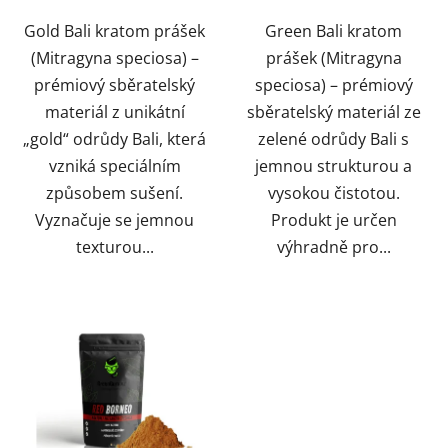
hvězdiček.
hvězdiček.
Gold Bali kratom prášek
Green Bali kratom
(Mitragyna speciosa) –
prášek (Mitragyna
prémiový sběratelský
speciosa) – prémiový
materiál z unikátní
sběratelský materiál ze
„gold“ odrůdy Bali, která
zelené odrůdy Bali s
vzniká speciálním
jemnou strukturou a
způsobem sušení.
vysokou čistotou.
Vyznačuje se jemnou
Produkt je určen
texturou...
výhradně pro...