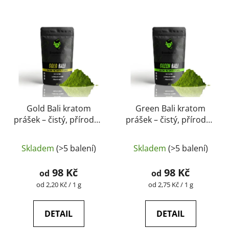
Gold Bali kratom
Green Bali kratom
prášek – čistý, přírodní,
prášek – čistý, přírodní,
laboratorně testovaný
laboratorně testovaný
Průměrné
Průměrné
| GreenGuru
| GreenGuru
Skladem
(>5 balení)
Skladem
(>5 balení)
hodnocení
hodnocení
produktu
produktu
98 Kč
98 Kč
od
od
je
je
Měrná
Měrná
od 2,20 Kč / 1 g
od 2,75 Kč / 1 g
cena:
cena:
5,0
4,6
z
z
DETAIL
DETAIL
5
5