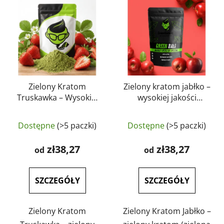
Zielony Kratom
Zielony kratom jabłko –
Truskawka – Wysokiej
wysokiej jakości
jakości okaz
kratom o naturalnym
botaniczny |
owocowym aromacie |
Dostępne
(>5 paczki)
Dostępne
(>5 paczki)
GreenGuru
GreenGuru
zł38,27
zł38,27
od
od
SZCZEGÓŁY
SZCZEGÓŁY
Zielony Kratom
Zielony Kratom Jabłko –