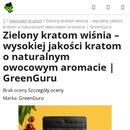
Przejść
Szukaj
KOSZY
do
treści
Home
/
Owocowy kratom
/
Zielony kratom wiśnia – wysokiej jakości
kratom o naturalnym owocowym aromacie | GreenGuru
Zielony kratom wiśnia –
wysokiej jakości kratom
o naturalnym
owocowym aromacie |
GreenGuru
Średnia
Brak oceny
Szczegóły oceny
ocena
Marka:
GreenGuru
produktu
wynosi
0,0
na