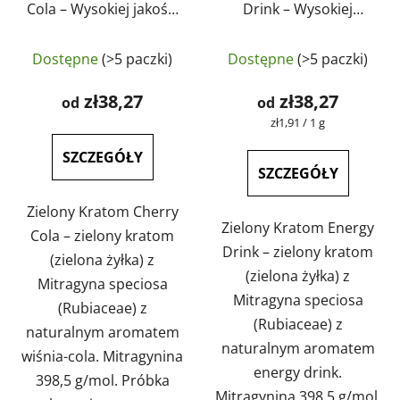
Cola – Wysokiej jakości
Drink – Wysokiej
okaz botaniczny |
jakości okaz
GreenGuru
botaniczny |
Dostępne
(>5 paczki)
Dostępne
(>5 paczki)
GreenGuru
zł38,27
zł38,27
od
od
Cena
zł1,91 / 1 g
jednostkowa:
SZCZEGÓŁY
SZCZEGÓŁY
Zielony Kratom Cherry
Zielony Kratom Energy
Cola – zielony kratom
Drink – zielony kratom
(zielona żyłka) z
(zielona żyłka) z
Mitragyna speciosa
Mitragyna speciosa
(Rubiaceae) z
(Rubiaceae) z
naturalnym aromatem
naturalnym aromatem
wiśnia-cola. Mitragynina
energy drink.
398,5 g/mol. Próbka
Mitragynina 398,5 g/mol.