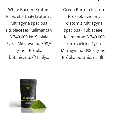
gwiazdek.
gwiazdek.
White Borneo Kratom
Green Borneo Kratom
Proszek – biały kratom z
Proszek – zielony
Mitragyna speciosa
kratom z Mitragyna
(Rubiaceae), Kalimantan
speciosa (Rubiaceae),
(>740 000 km²), biała
Kalimantan (>740 000
żyłka. Mitragynina 398,5
km²), zielona żyłka.
g/mol. Próbka
Mitragynina 398,5 g/mol.
botaniczna. ⚪ Biały...
Próbka botaniczna. 🟢...