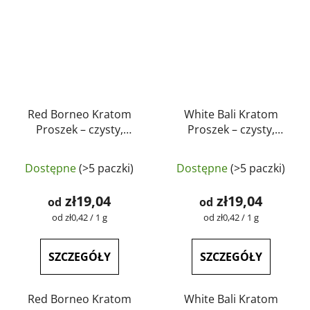
Red Borneo Kratom
White Bali Kratom
Proszek – czysty,
Proszek – czysty,
naturalny, testowany
naturalny, testowany
Średnia
Średnia
laboratoryjnie |
laboratoryjnie |
Dostępne
(>5 paczki)
Dostępne
(>5 paczki)
GreenGuru
ocena
GreenGuru
ocena
produktu
produktu
zł19,04
zł19,04
od
od
wynosi
wynosi
Cena
Cena
od zł0,42 / 1 g
od zł0,42 / 1 g
jednostkowa:
jednostkowa:
5,0
5,0
na
na
SZCZEGÓŁY
SZCZEGÓŁY
5
5
gwiazdek.
gwiazdek.
Red Borneo Kratom
White Bali Kratom