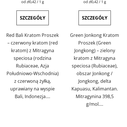
Cena
Cena
od zł0,42 / 1 g
od zł0,42 / 1 g
jednostkowa:
jednostkowa:
5,0
4,9
na
na
SZCZEGÓŁY
SZCZEGÓŁY
5
5
gwiazdek.
gwiazdek.
Red Bali Kratom Proszek
Green Jonkong Kratom
– czerwony kratom (red
Proszek (Green
kratom) z Mitragyna
Jongkong) – zielony
speciosa (rodzina
kratom z Mitragyna
Rubiaceae, Azja
speciosa (Rubiaceae),
Południowo-Wschodnia)
obszar Jonkong /
z czerwoną żyłką,
Jongkong, delta
uprawiany na wyspie
Kapuasu, Kalimantan.
Bali, Indonezja....
Mitragynina 398,5
g/mol....