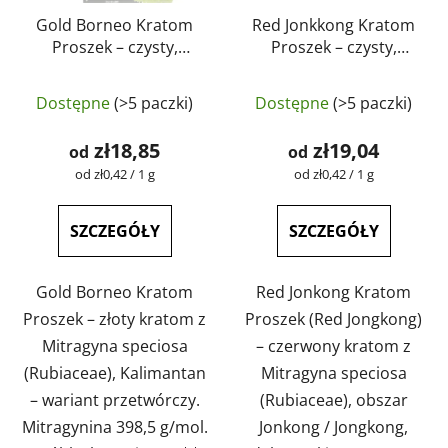
Gold Borneo Kratom
Red Jonkkong Kratom
Proszek – czysty,
Proszek – czysty,
naturalny, testowany
naturalny, testowany
laboratoryjnie |
laboratoryjnie |
Dostępne
(>5 paczki)
Dostępne
(>5 paczki)
GreenGuru
GreenGuru
zł18,85
zł19,04
od
od
Cena
Cena
od zł0,42 / 1 g
od zł0,42 / 1 g
jednostkowa:
jednostkowa:
SZCZEGÓŁY
SZCZEGÓŁY
Gold Borneo Kratom
Red Jonkong Kratom
Proszek – złoty kratom z
Proszek (Red Jongkong)
Mitragyna speciosa
– czerwony kratom z
(Rubiaceae), Kalimantan
Mitragyna speciosa
– wariant przetwórczy.
(Rubiaceae), obszar
Mitragynina 398,5 g/mol.
Jonkong / Jongkong,