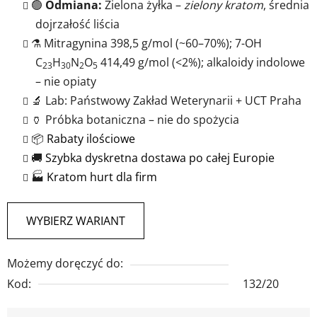
🟢
Odmiana:
Zielona żyłka –
zielony kratom
, średnia
dojrzałość liścia
⚗️ Mitragynina 398,5 g/mol (~60–70%); 7-OH
C
H
N
O
414,49 g/mol (<2%); alkaloidy indolowe
23
30
2
5
– nie opiaty
🔬 Lab: Państwowy Zakład Weterynarii + UCT Praha
🏺 Próbka botaniczna – nie do spożycia
📦
Rabaty ilościowe
🚚
Szybka dyskretna dostawa po całej Europie
🏭
Kratom hurt dla firm
WYBIERZ WARIANT
Możemy doręczyć do:
Kod:
132/20