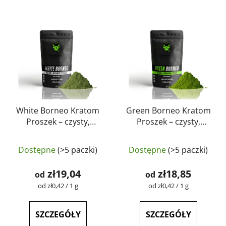
White Borneo Kratom
Green Borneo Kratom
Proszek – czysty,
Proszek – czysty,
naturalny, testowany
naturalny, testowany
Średnia
Średnia
laboratoryjnie |
laboratoryjnie |
Dostępne
(>5 paczki)
Dostępne
(>5 paczki)
GreenGuru
ocena
GreenGuru
ocena
produktu
produktu
zł19,04
zł18,85
od
od
wynosi
wynosi
Cena
Cena
od zł0,42 / 1 g
od zł0,42 / 1 g
jednostkowa:
jednostkowa:
4,5
5,0
na
na
SZCZEGÓŁY
SZCZEGÓŁY
5
5