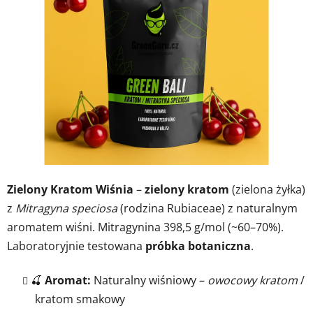
5
gwiazdek.
Zielony Kratom Wiśnia
–
zielony kratom
(zielona żyłka)
z
Mitragyna speciosa
(rodzina Rubiaceae) z naturalnym
aromatem wiśni. Mitragynina 398,5 g/mol (~60–70%).
Laboratoryjnie testowana
próbka botaniczna
.
🍒
Aromat:
Naturalny wiśniowy –
owocowy kratom
/
kratom smakowy