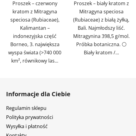
Proszek – czerwony
Proszek – biały kratom z
kratom z Mitragyna
Mitragyna speciosa
speciosa (Rubiaceae),
(Rubiaceae) z białą żyłką,
Kalimantan –
Bali. Najmłodszy liść.
indonezyjska część
Mitragynina 398,5 g/mol.
Borneo, 3. największa
Próbka botaniczna. ⚪
wyspa świata (>740 000
Biały kratom /...
km², równikowy las...
S
t
Informacje dla Ciebie
o
p
Regulamin sklepu
k
Polityka prywatności
a
Wysyłka i płatność
Kontakty