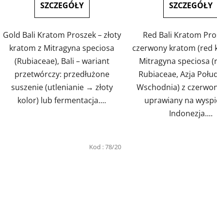
na
na
SZCZEGÓŁY
SZCZEGÓŁY
5
5
gwiazdek.
gwiazd
Gold Bali Kratom Proszek – złoty
Red Bali Kratom Pro
kratom z Mitragyna speciosa
czerwony kratom (red 
(Rubiaceae), Bali – wariant
Mitragyna speciosa (
przetwórczy: przedłużone
Rubiaceae, Azja Połu
suszenie (utlenianie → złoty
Wschodnia) z czerwon
kolor) lub fermentacja....
uprawiany na wyspie
Indonezja....
Kod :
78/20