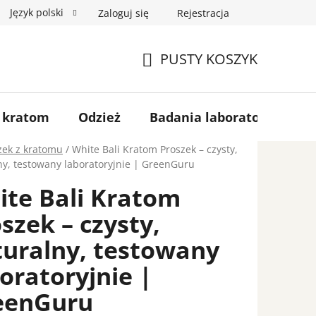
Język polski
Zaloguj się
Rejestracja
ski
Hurt
Moje zamówienie
PUSTY KOSZYK
KOSZYK
 kratom
Odzież
Badania laboratoryjne
zek z kratomu
/
White Bali Kratom Proszek – czysty,
ny, testowany laboratoryjnie | GreenGuru
ite Bali Kratom
szek – czysty,
turalny, testowany
oratoryjnie |
eenGuru