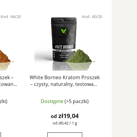
Kod :
66/20
Kod :
60/20
szek –
White Borneo Kratom Proszek
stowany
– czysty, naturalny, testowany
eenGuru
laboratoryjnie | GreenGuru
a
Średnia
zki)
Dostępne
(>5 paczki)
ocena
tu
produktu
zł19,04
od
wynosi
Cena
od zł0,42 / 1 g
jednostkowa:
4,5