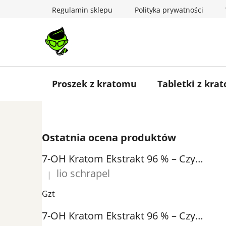
Przejść
Regulamin sklepu
Polityka prywatności
do
treści
Proszek z kratomu
Tabletki z kra
P
Ostatnia ocena produktów
a
s
7-OH Kratom Ekstrakt 96 % – Czysty Ekstrakt 7-Hydroksymitragyniny | GreenGuru
e
lio schrapel
|
k
Ocena produktu to 5 na 5 gwiazdek.
b
Gzt
o
7-OH Kratom Ekstrakt 96 % – Czysty Ekstrakt 7-Hydroksymitragyniny | GreenGuru
c