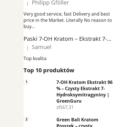
Philipp Gföller
z
|
Ocena produktu to 5 na 5 gwiazdek.
n
Very good service, fast Delivery and best
y
price in the Market. Literally No reason to
buy...
Paski 7-OH Kratom – Ekstrakt 7-Hydroxymitragyniny 20 mg | GreenGuru
Samuel
|
Ocena produktu to 5 na 5 gwiazdek.
Top kvalita
Top 10 produktów
7-OH Kratom Ekstrakt 96
% – Czysty Ekstrakt 7-
Hydroksymitragyniny |
GreenGuru
zł567,31
Green Bali Kratom
Proszek – czysty,