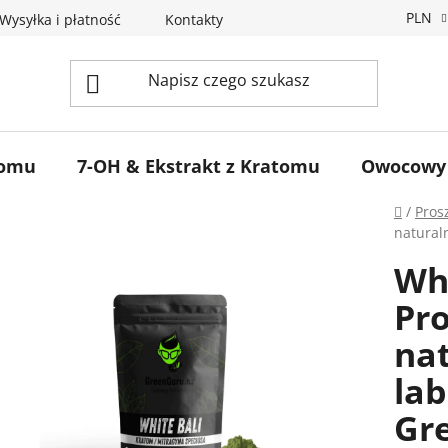
PLN
Wysyłka i płatność
Kontakty
Blog
Program Partner
tomu
7-OH & Ekstrakt z Kratomu
Owocowy
Home
/
Pros
natural
Wh
Pro
na
lab
Gr