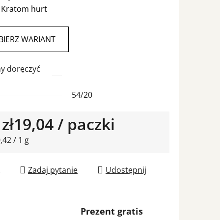

Kratom hurt
BIERZ WARIANT
y doręczyć
54/20
d
zł19,04
/ paczki
jednostkowa:
,42 / 1 g
Zadaj pytanie
Udostępnij
Prezent gratis