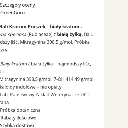
a
Szczegóły oceny
:
GreenGuru
tu
Bali Kratom Proszek
–
biały kratom
z
yna speciosa
(Rubiaceae) z
białą żyłką
, Bali.
szy liść. Mitragynina 398,5 g/mol. Próbka
czna.
ek.
Biały kratom
/ biała żyłka – najmłodszy liść,
li
 Mitragynina 398,5 g/mol; 7-OH 414,49 g/mol;
lkaloidy indolowe – nie opiaty
 Lab: Państwowy Zakład Weterynarii + UCT
raha
 Próbka botaniczna

Rabaty ilościowe
Szybka dostawa