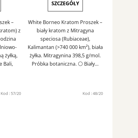
na
SZCZEGÓŁY
5
ek.
gwiazdek.
szek –
White Borneo Kratom Proszek –
kratom) z
biały kratom z Mitragyna
rodzina
speciosa (Rubiaceae),
dniowo-
Kalimantan (>740 000 km²), biała
ą żyłką,
żyłka. Mitragynina 398,5 g/mol.
 Bali,
Próbka botaniczna. ⚪ Biały...
Kod :
57/20
Kod :
48/20