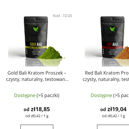
Kod :
72/20
Gold Bali Kratom Proszek –
Red Bali Kratom Pro
czysty, naturalny, testowany
czysty, naturalny, te
laboratoryjnie | GreenGuru
laboratoryjnie | Gr
Średnia
Średni
Dostępne
(>5 paczki)
Dostępne
(>5 pac
ocena
ocena
produktu
produk
zł18,85
zł19,04
od
od
wynosi
wynosi
Cena
Cena
od zł0,42 / 1 g
od zł0,42 / 1 g
jednostkowa:
jednostkowa:
5,0
5,0