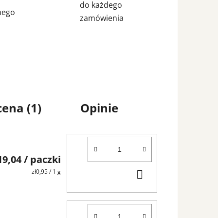
do każdego
nego
zamówienia
ena (1)
Opinie
19,04
/ paczki
DO
Cena
zł0,95 / 1 g
jednostkowa:
KOSZYKA