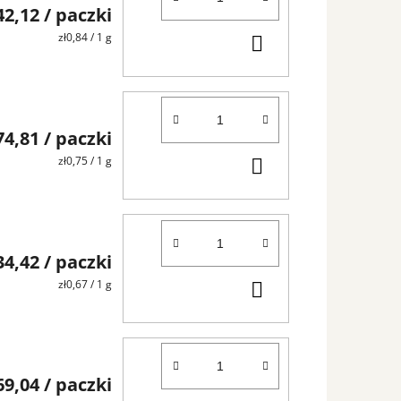
42,12
/ paczki
DO
Cena
zł0,84 / 1 g
jednostkowa:
KOSZYKA
74,81
/ paczki
DO
Cena
zł0,75 / 1 g
jednostkowa:
KOSZYKA
34,42
/ paczki
DO
Cena
zł0,67 / 1 g
jednostkowa:
KOSZYKA
69,04
/ paczki