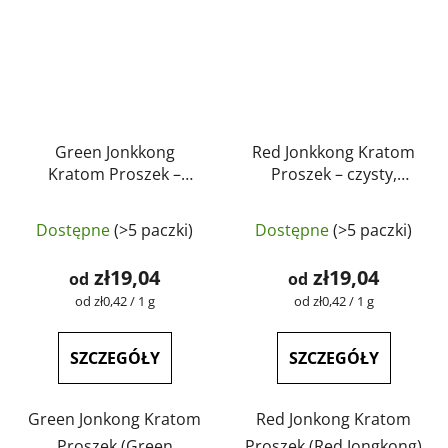
Green Jonkkong
Red Jonkkong Kratom
Kratom Proszek –
Proszek – czysty,
czysty, naturalny,
naturalny, testowany
Średnia
testowany
laboratoryjnie |
Dostępne
(>5 paczki)
Dostępne
(>5 paczki)
laboratoryjnie |
ocena
GreenGuru
GreenGuru
produktu
zł19,04
zł19,04
od
od
wynosi
Cena
Cena
od zł0,42 / 1 g
od zł0,42 / 1 g
jednostkowa:
jednostkowa:
4,9
na
SZCZEGÓŁY
SZCZEGÓŁY
5
gwiazdek.
Green Jonkong Kratom
Red Jonkong Kratom
Proszek (Green
Proszek (Red Jongkong)