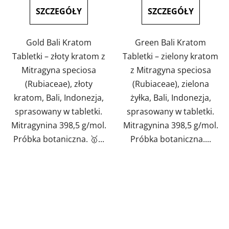
na
SZCZEGÓŁY
SZCZEGÓŁY
5
gwiazdek.
Gold Bali Kratom
Green Bali Kratom
Tabletki – złoty kratom z
Tabletki – zielony kratom
Mitragyna speciosa
z Mitragyna speciosa
(Rubiaceae), złoty
(Rubiaceae), zielona
kratom, Bali, Indonezja,
żyłka, Bali, Indonezja,
sprasowany w tabletki.
sprasowany w tabletki.
Mitragynina 398,5 g/mol.
Mitragynina 398,5 g/mol.
Próbka botaniczna. 🥇...
Próbka botaniczna....