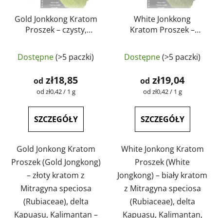
Gold Jonkkong Kratom
White Jonkkong
Proszek – czysty,
Kratom Proszek –
naturalny, testowany
czysty, naturalny,
Średnia
laboratoryjnie |
testowany
Dostępne
(>5 paczki)
Dostępne
(>5 paczki)
GreenGuru
laboratoryjnie |
ocena
GreenGuru
produktu
zł18,85
zł19,04
od
od
wynosi
Cena
Cena
od zł0,42 / 1 g
od zł0,42 / 1 g
jednostkowa:
jednostkowa:
4,7
na
SZCZEGÓŁY
SZCZEGÓŁY
5
gwiazdek.
Gold Jonkong Kratom
White Jonkong Kratom
Proszek (Gold Jongkong)
Proszek (White
– złoty kratom z
Jongkong) – biały kratom
Mitragyna speciosa
z Mitragyna speciosa
(Rubiaceae), delta
(Rubiaceae), delta
Kapuasu, Kalimantan –
Kapuasu, Kalimantan,