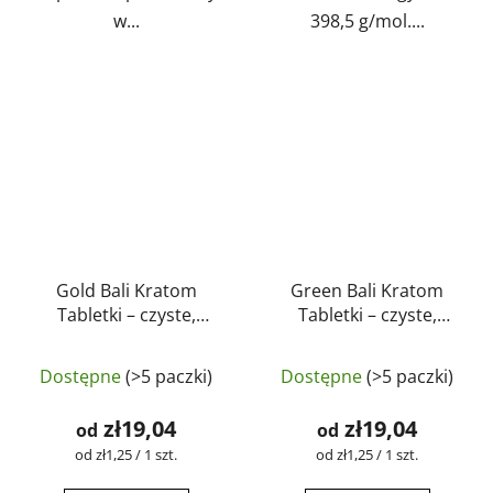
w...
398,5 g/mol....
Gold Bali Kratom
Green Bali Kratom
Tabletki – czyste,
Tabletki – czyste,
naturalne, testowane
naturalne, testowane
Średnia
laboratoryjnie |
laboratoryjnie |
Dostępne
(>5 paczki)
Dostępne
(>5 paczki)
GreenGuru
GreenGuru
ocena
produktu
zł19,04
zł19,04
od
od
wynosi
Cena
Cena
od zł1,25 / 1 szt.
od zł1,25 / 1 szt.
jednostkowa:
jednostkowa:
5,0