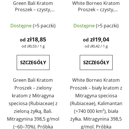
Green Bali Kratom
White Borneo Kratom
Proszek – czysty,
Proszek – czysty,
naturalny, testowany
naturalny, testowany
Średnia
Średnia
laboratoryjnie |
laboratoryjnie |
Dostępne
(>5 paczki)
Dostępne
(>5 paczki)
GreenGuru
ocena
GreenGuru
ocena
produktu
produktu
zł18,85
zł19,04
od
od
wynosi
wynosi
Cena
Cena
od zł0,53 / 1 g
od zł0,42 / 1 g
jednostkowa:
jednostkowa:
4,6
4,5
na
na
SZCZEGÓŁY
SZCZEGÓŁY
5
5
gwiazdek.
gwiazdek.
Green Bali Kratom
White Borneo Kratom
Proszek – zielony
Proszek – biały kratom z
kratom z Mitragyna
Mitragyna speciosa
speciosa (Rubiaceae) z
(Rubiaceae), Kalimantan
zieloną żyłką, Bali.
(>740 000 km²), biała
Mitragynina 398,5 g/mol
żyłka. Mitragynina 398,5
(~60–70%). Próbka
g/mol. Próbka