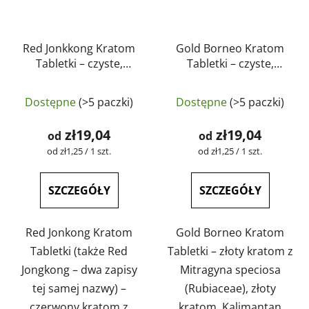
Red Jonkkong Kratom
Gold Borneo Kratom
Tabletki – czyste,
Tabletki – czyste,
naturalne, testowane
naturalne, testowane
laboratoryjnie |
laboratoryjnie |
Dostępne
(>5 paczki)
Dostępne
(>5 paczki)
GreenGuru
GreenGuru
zł19,04
zł19,04
od
od
Cena
Cena
od zł1,25 / 1 szt.
od zł1,25 / 1 szt.
jednostkowa:
jednostkowa:
SZCZEGÓŁY
SZCZEGÓŁY
Red Jonkong Kratom
Gold Borneo Kratom
Tabletki (także Red
Tabletki – złoty kratom z
Jongkong – dwa zapisy
Mitragyna speciosa
tej samej nazwy) –
(Rubiaceae), złoty
czerwony kratom z
kratom, Kalimantan