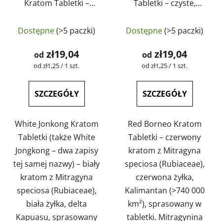
Kratom Tabletki –
Tabletki – czyste,
czyste, naturalne,
naturalne, testowane
testowane
laboratoryjnie |
Dostępne
(>5 paczki)
Dostępne
(>5 paczki)
laboratoryjnie |
GreenGuru
GreenGuru
zł19,04
zł19,04
od
od
Cena
Cena
od zł1,25 / 1 szt.
od zł1,25 / 1 szt.
jednostkowa:
jednostkowa:
SZCZEGÓŁY
SZCZEGÓŁY
White Jonkong Kratom
Red Borneo Kratom
Tabletki (także White
Tabletki – czerwony
Jongkong – dwa zapisy
kratom z Mitragyna
tej samej nazwy) – biały
speciosa (Rubiaceae),
kratom z Mitragyna
czerwona żyłka,
speciosa (Rubiaceae),
Kalimantan (>740 000
biała żyłka, delta
km²), sprasowany w
Kapuasu, sprasowany
tabletki. Mitragynina