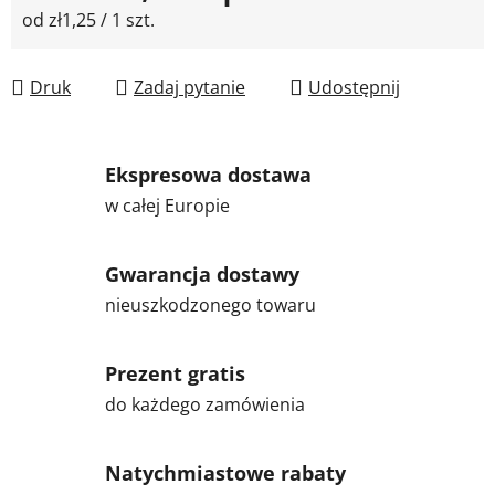
Cena jednostkowa:
od zł1,25 / 1 szt.
Druk
Zadaj pytanie
Udostępnij
Ekspresowa dostawa
w całej Europie
Gwarancja dostawy
nieuszkodzonego towaru
Prezent gratis
do każdego zamówienia
Natychmiastowe rabaty