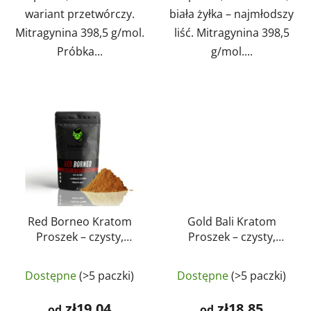
wariant przetwórczy.
biała żyłka – najmłodszy
Mitragynina 398,5 g/mol.
liść. Mitragynina 398,5
Próbka...
g/mol....
Red Borneo Kratom
Gold Bali Kratom
Proszek – czysty,
Proszek – czysty,
naturalny, testowany
naturalny, testowany
Średnia
Średnia
laboratoryjnie |
laboratoryjnie |
Dostępne
(>5 paczki)
Dostępne
(>5 paczki)
GreenGuru
ocena
GreenGuru
ocena
produktu
produktu
zł19,04
zł18,85
od
od