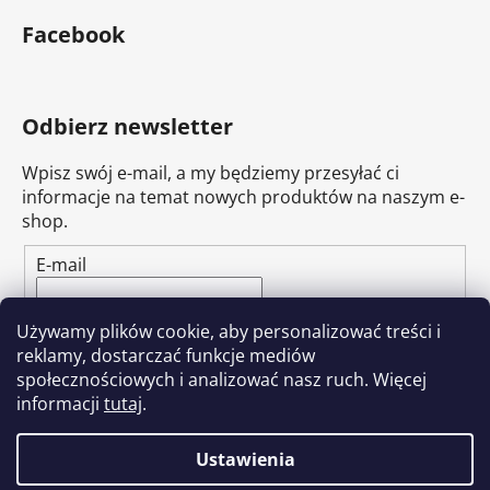
Facebook
Odbierz newsletter
Wpisz swój e-mail, a my będziemy przesyłać ci
informacje na temat nowych produktów na naszym e-
shop.
E-mail
Wpisując adres e-mail, zgadzasz się z
polityką
Używamy plików cookie, aby personalizować treści i
prywatności.
reklamy, dostarczać funkcje mediów
społecznościowych i analizować nasz ruch. Więcej
ZALOGUJ SIĘ
informacji
tutaj
.
Ustawienia