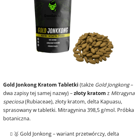
5
gwiazdek.
Gold Jonkong Kratom Tabletki
(także
Gold Jongkong
–
dwa zapisy tej samej nazwy) –
złoty kratom
z
Mitragyna
speciosa
(Rubiaceae), złoty kratom, delta Kapuasu,
sprasowany w tabletki. Mitragynina 398,5 g/mol. Próbka
botaniczna.
🥇 Gold Jonkong – wariant przetwórczy, delta