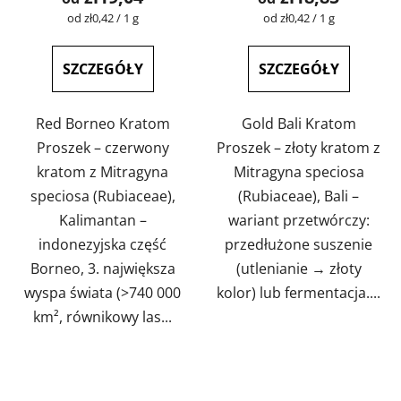
wynosi
wynosi
Cena
Cena
od zł0,42 / 1 g
od zł0,42 / 1 g
jednostkowa:
jednostkowa:
5,0
5,0
na
na
SZCZEGÓŁY
SZCZEGÓŁY
5
5
gwiazdek.
gwiazdek.
Red Borneo Kratom
Gold Bali Kratom
Proszek – czerwony
Proszek – złoty kratom z
kratom z Mitragyna
Mitragyna speciosa
speciosa (Rubiaceae),
(Rubiaceae), Bali –
Kalimantan –
wariant przetwórczy:
indonezyjska część
przedłużone suszenie
Borneo, 3. największa
(utlenianie → złoty
wyspa świata (>740 000
kolor) lub fermentacja....
km², równikowy las...