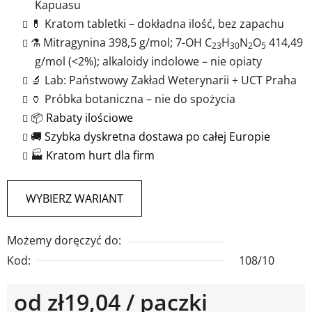
Kapuasu
💊 Kratom tabletki – dokładna ilość, bez zapachu
⚗️ Mitragynina 398,5 g/mol; 7-OH C
H
N
O
414,49
23
30
2
5
g/mol (<2%); alkaloidy indolowe – nie opiaty
🔬 Lab: Państwowy Zakład Weterynarii + UCT Praha
🏺 Próbka botaniczna – nie do spożycia
📦
Rabaty ilościowe
🚚
Szybka dyskretna dostawa po całej Europie
🏭
Kratom hurt dla firm
WYBIERZ WARIANT
Możemy doręczyć do:
Kod:
108/10
od
zł19,04
/ paczki