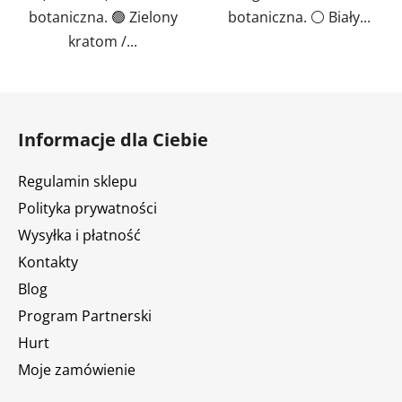
botaniczna. 🟢 Zielony
botaniczna. ⚪ Biały...
kratom /...
S
t
Informacje dla Ciebie
o
p
Regulamin sklepu
k
Polityka prywatności
a
Wysyłka i płatność
Kontakty
Blog
Program Partnerski
Hurt
Moje zamówienie