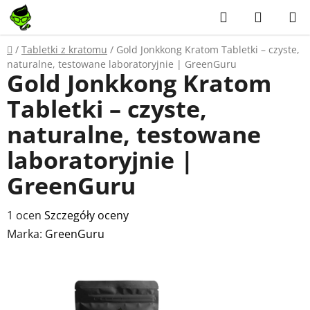
Przejść
Szukaj
KOSZY
do
treści
Home
/
Tabletki z kratomu
/
Gold Jonkkong Kratom Tabletki – czyste,
naturalne, testowane laboratoryjnie | GreenGuru
Gold Jonkkong Kratom
Tabletki – czyste,
naturalne, testowane
laboratoryjnie |
GreenGuru
Średnia
1 ocen
Szczegóły oceny
ocena
Marka:
GreenGuru
produktu
wynosi
5,0
na