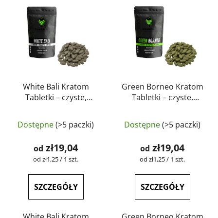
White Bali Kratom
Green Borneo Kratom
Tabletki – czyste,
Tabletki – czyste,
naturalne, testowane
naturalne, testowane
laboratoryjnie |
laboratoryjnie |
Dostępne
(>5 paczki)
Dostępne
(>5 paczki)
GreenGuru
GreenGuru
zł19,04
zł19,04
od
od
Cena
Cena
od zł1,25 / 1 szt.
od zł1,25 / 1 szt.
jednostkowa:
jednostkowa:
SZCZEGÓŁY
SZCZEGÓŁY
White Bali Kratom
Green Borneo Kratom