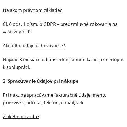
Na akom právnom základe?
Čl. 6 ods. 1 písm. b GDPR – predzmluvné rokovania na
vašu žiadosť.
Ako dlho údaje uchovávame?
Najviac 3 mesiace od poslednej komunikácie, ak nedôjde
k spolupráci.
2.
Spracúvanie údajov pri nákupe
Pri nákupe spracúvame fakturačné údaje: meno,
priezvisko, adresa, telefon, e-mail, vek.
Z akého dôvodu?