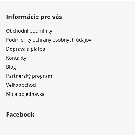
Z
á
Informácie pre vás
p
ä
Obchodní podmínky
t
Podmienky ochrany osobných údajov
i
Doprava a platba
e
Kontakty
Blog
Partnerský program
Veľkoobchod
Moja objednávka
Facebook