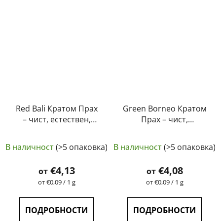
Red Bali Кратом Прах
Green Borneo Кратом
– чист, естествен,
Прах – чист,
лабораторно тестван
естествен,
Средната
Средната
| GreenGuru
лабораторно тестван
В наличност
(>5 опаковка)
В наличност
(>5 опаковка)
оценка
| GreenGuru
оценка
на
на
€4,13
€4,08
от
от
продукта
продукта
Измерване
Измерване
от €0,09 / 1 g
от €0,09 / 1 g
на
на
е
е
цената:
цената:
5,0
5,0
ПОДРОБНОСТИ
ПОДРОБНОСТИ
от
от