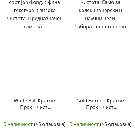
сорт Jonkkong, с фина
чистота. Само за
текстура и висока
колекционерски и
чистота. Предназначен
научни цели.
само за...
Лабораторно тестван.
White Bali Кратом
Gold Borneo Кратом
Прах – чист,
Прах – чист,
естествен,
естествен,
Средната
лабораторно тестван
лабораторно тестван
В наличност
(>5 опаковка)
В наличност
(>5 опаковка)
| GreenGuru
оценка
| GreenGuru