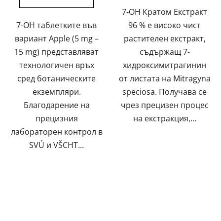
5
7-OH Кратом Екстракт
звезди.
7-OH таблетките във
96 % е високо чист
вариант Apple (5 mg –
растителен екстракт,
15 mg) представляват
съдържащ 7-
технологичен връх
хидроксимитрагинин
сред ботаническите
от листата на Mitragyna
екземпляри.
speciosa. Получава се
Благодарение на
чрез прецизен процес
прецизния
на екстракция,...
лабораторен контрол в
SVÚ и VŠCHT...