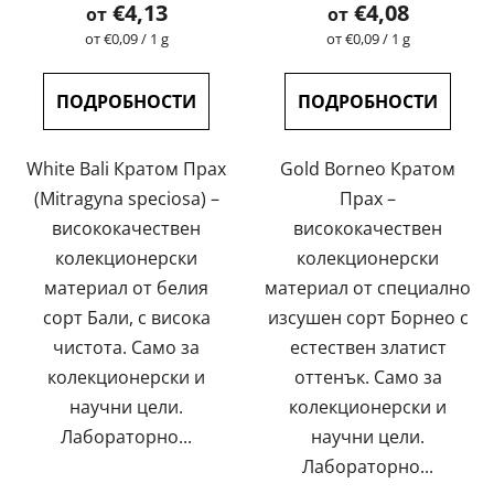
на
€4,13
€4,08
от
от
продукта
Измерване
Измерване
от €0,09 / 1 g
от €0,09 / 1 g
на
на
е
цената:
цената:
5,0
ПОДРОБНОСТИ
ПОДРОБНОСТИ
от
5
White Bali Кратом Прах
Gold Borneo Кратом
звезди.
(Mitragyna speciosa) –
Прах –
висококачествен
висококачествен
колекционерски
колекционерски
материал от белия
материал от специално
сорт Бали, с висока
изсушен сорт Борнео с
чистота. Само за
естествен златист
колекционерски и
оттенък. Само за
научни цели.
колекционерски и
Лабораторно...
научни цели.
Лабораторно...