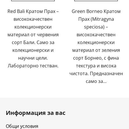
5
5
Red Bali Кратом Прах –
Green Borneo Кратом
звезди.
звезди.
висококачествен
Прах (Mitragyna
колекционерски
speciosa) –
материал от червения
висококачествен
сорт Бали. Само за
колекционерски
колекционерски и
материал от зеления
научни цели.
сорт Борнео, с фина
Лабораторно тестван.
текстура и висока
чистота. Предназначен
само за...
Ф
у
Информация за вас
т
е
Общи условия