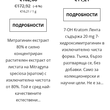
продукта
продукта
€172,92
(–6 %)
е
е
Измерване
€16,21 / 1 g
ПОДРОБНОСТИ
на
5,0
4,7
цената:
от
от
ПОДРОБНОСТИ
7-OH Kratom Лента
5
5
съдържа 20 mg 7-
звезди.
звезди.
Митрагинин екстракт
хидроксимитрагинин в
80% е силно
изключително чиста
концентриран
форма. Тънка, бързо
растителен екстракт от
разтваряща се, без
листата на Mitragyna
добавки. Само за
speciosa (кратом) с
колекционерски и
изключителна чистота
научни цели. Не е за...
от 80%. Той е сред най-
качествените
естествени...