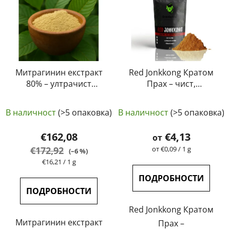
Митрагинин екстракт
Red Jonkkong Кратом
80% – ултрачист
Прах – чист,
кротомов екстракт от
естествен,
Средната
най-високо качество
лабораторно тестван
В наличност
(>5 опаковка)
В наличност
(>5 опаковка)
| GreenGuru
оценка
| GreenGuru
на
€162,08
€4,13
от
продукта
Измерване
€172,92
от €0,09 / 1 g
(–6 %)
на
е
Измерване
€16,21 / 1 g
цената:
на
5,0
ПОДРОБНОСТИ
цената:
от
ПОДРОБНОСТИ
5
Red Jonkkong Кратом
звезди.
Митрагинин екстракт
Прах –