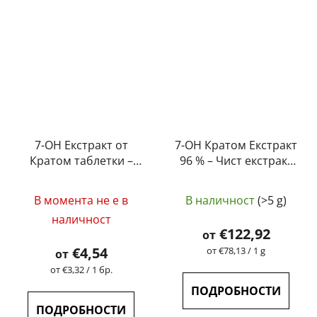
7-OH Екстракт от
7-OH Кратом Екстракт
Кратом таблетки –
96 % – Чист екстракт
Apple (5 mg – 15 mg)
на 7-
Средната
Хидроксимитрагинин
В момента не е в
В наличност
(>5 g)
| GreenGuru
оценка
наличност
на
€122,92
от
продукта
€4,54
Измерване
от €78,13 / 1 g
от
на
е
Измерване
от €3,32 / 1 бр.
цената:
на
4,5
ПОДРОБНОСТИ
цената:
от
ПОДРОБНОСТИ