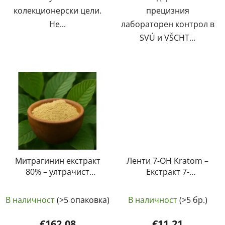
колекционерски цели.
прецизния
Не...
лабораторен контрол в
SVÚ и VŠCHT...
Митрагинин екстракт
Ленти 7-OH Kratom –
80% – ултрачист
Екстракт 7-
кротомов екстракт от
Хидроксимитрагинин
Средната
Средната
най-високо качество
20 mg | GreenGuru
В наличност
(>5 опаковка)
В наличност
(>5 бр.)
| GreenGuru
оценка
оценка
на
на
€162,08
€11,21