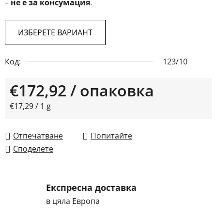
–
не е за консумация
.
ИЗБЕРЕТЕ ВАРИАНТ
Код:
123/10
€172,92
/ опаковка
Измерване на цената:
€17,29 / 1 g
Отпечатване
Попитайте
Споделете
Експресна доставка
в цяла Европа