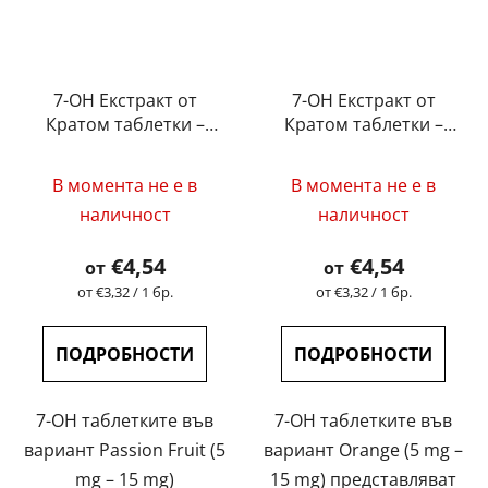
7-OH Екстракт от
7-OH Екстракт от
Кратом таблетки –
Кратом таблетки –
Passion Fruit (5 mg –
Orange (5 mg – 15 mg)
15 mg)
В момента не е в
В момента не е в
наличност
наличност
€4,54
€4,54
от
от
Измерване
Измерване
от €3,32 / 1 бр.
от €3,32 / 1 бр.
на
на
цената:
цената:
ПОДРОБНОСТИ
ПОДРОБНОСТИ
7-OH таблетките във
7-OH таблетките във
вариант Passion Fruit (5
вариант Orange (5 mg –
mg – 15 mg)
15 mg) представляват