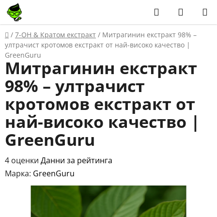
Преминаване
Търсене
КОЛИЧ
към
ЗА
съдържанието
Начало
/
7-OH & Кратом екстракт
/
Митрагинин екстракт 98% –
ПАЗАР
ултрачист кротомов екстракт от най-високо качество |
GreenGuru
Митрагинин екстракт
98% – ултрачист
кротомов екстракт от
най-високо качество |
GreenGuru
Средната
4 оценки
Данни за рейтинга
оценка
Марка:
GreenGuru
на
продукта
е