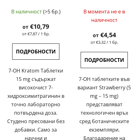
таблетки 7-
Strawberry (5 mg – 15
Средната
хидроксимитрагинин
mg)
В наличност
(>5 бр.)
В момента не е в
| GreenGuru
оценка
наличност
на
€10,79
от
продукта
Измерване
€4,54
от €7,87 / 1 бр.
от
на
е
Измерване
от €3,32 / 1 бр.
цената:
на
4,8
ПОДРОБНОСТИ
цената:
от
ПОДРОБНОСТИ
5
7-OH Kratom Таблетки
звезди.
15 mg съдържат
7-OH таблетките във
високочист 7-
вариант Strawberry (5
хидроксимитрагинин в
mg – 15 mg)
точно лабораторно
представляват
потвърдена доза.
технологичен връх
Студено пресовани без
сред ботаническите
добавки. Само за
екземпляри.
научни и
Благодарение на