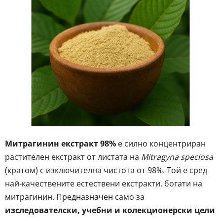
5,0
от
5
звезди.
Митрагинин екстракт 98%
е силно концентриран
растителен екстракт от листата на
Mitragyna speciosa
(кратом) с изключителна чистота от 98%. Той е сред
най-качествените естествени екстракти, богати на
митрагинин. Предназначен само за
изследователски, учебни и колекционерски цели