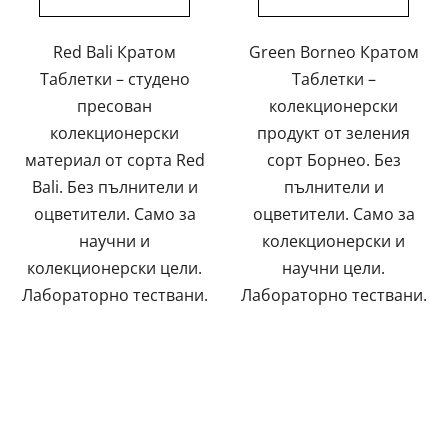
Red Bali Кратом
Green Borneo Кратом
Таблетки – студено
Таблетки –
пресован
колекционерски
колекционерски
продукт от зеления
материал от сорта Red
сорт Борнео. Без
Bali. Без пълнители и
пълнители и
оцветители. Само за
оцветители. Само за
научни и
колекционерски и
колекционерски цели.
научни цели.
Лабораторно тествани.
Лабораторно тествани.