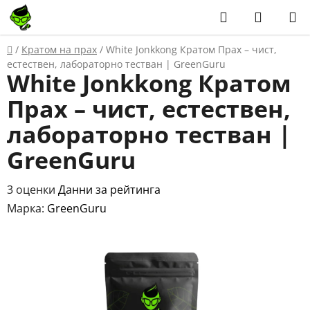
Преминаване
Търсене
КОЛИЧ
към
ЗА
съдържанието
Начало
/
Кратом на прах
/
White Jonkkong Кратом Прах – чист,
ПАЗАР
естествен, лабораторно тестван | GreenGuru
White Jonkkong Кратом
Прах – чист, естествен,
лабораторно тестван |
GreenGuru
Средната
3 оценки
Данни за рейтинга
оценка
Марка:
GreenGuru
на
продукта
е
4,7
от