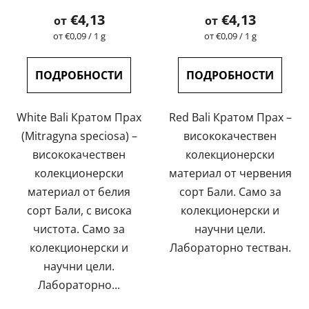
на
на
€4,13
€4,13
от
от
продукта
продукта
Измерване
Измерване
от €0,09 / 1 g
от €0,09 / 1 g
на
на
е
е
цената:
цената:
5,0
5,0
ПОДРОБНОСТИ
ПОДРОБНОСТИ
от
от
5
5
White Bali Кратом Прах
Red Bali Кратом Прах –
звезди.
звезди.
(Mitragyna speciosa) –
висококачествен
висококачествен
колекционерски
колекционерски
материал от червения
материал от белия
сорт Бали. Само за
сорт Бали, с висока
колекционерски и
чистота. Само за
научни цели.
колекционерски и
Лабораторно тестван.
научни цели.
Лабораторно...