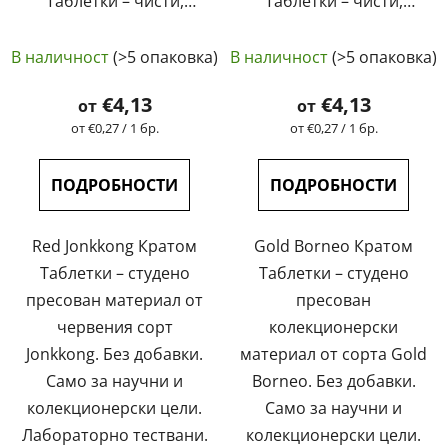
Таблетки – чисти,
Таблетки – чисти,
естествени,
естествени,
лабораторно
лабораторно
В наличност
(>5 опаковка)
В наличност
(>5 опаковка)
тествани | GreenGuru
тествани | GreenGuru
€4,13
€4,13
от
от
Измерване
Измерване
от €0,27 / 1 бр.
от €0,27 / 1 бр.
на
на
цената:
цената:
ПОДРОБНОСТИ
ПОДРОБНОСТИ
Red Jonkkong Кратом
Gold Borneo Кратом
Таблетки – студено
Таблетки – студено
пресован материал от
пресован
червения сорт
колекционерски
Jonkkong. Без добавки.
материал от сорта Gold
Само за научни и
Borneo. Без добавки.
колекционерски цели.
Само за научни и
Лабораторно тествани.
колекционерски цели.