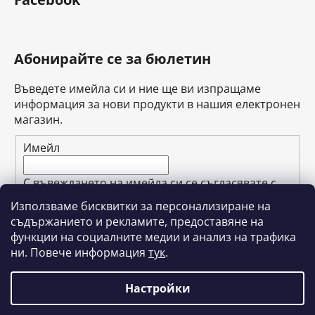
Абонирайте се за бюлетин
Въведете имейла си и ние ще ви изпращаме
информация за нови продукти в нашия електронен
магазин.
Имейл
С въвеждането на имейла си се съгласявате с
условията за защита
на личните данни
.
Използваме бисквитки за персонализиране на
съдържанието и рекламите, предоставяне на
АБОНИРАЙТЕ СЕ ЗА
функции на социалните медии и анализ на трафика
ни. Повече информация
тук
.
Настройки
Създадена от Shoptet