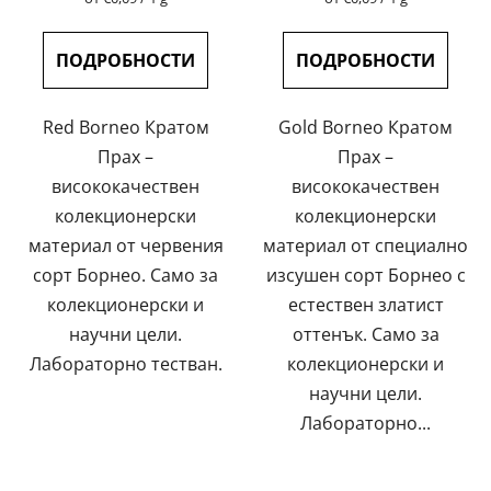
на
на
е
цената:
цената:
5,0
ПОДРОБНОСТИ
ПОДРОБНОСТИ
от
5
Red Borneo Кратом
Gold Borneo Кратом
звезди.
Прах –
Прах –
висококачествен
висококачествен
колекционерски
колекционерски
материал от червения
материал от специално
сорт Борнео. Само за
изсушен сорт Борнео с
колекционерски и
естествен златист
научни цели.
оттенък. Само за
Лабораторно тестван.
колекционерски и
научни цели.
Лабораторно...