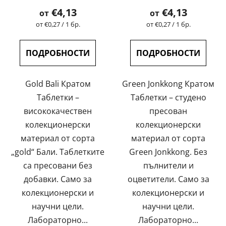
на
€4,13
€4,13
от
от
продукта
Измерване
Измерване
от €0,27 / 1 бр.
от €0,27 / 1 бр.
на
на
е
цената:
цената:
5,0
ПОДРОБНОСТИ
ПОДРОБНОСТИ
от
5
Gold Bali Кратом
Green Jonkkong Кратом
звезди.
Таблетки –
Таблетки – студено
висококачествен
пресован
колекционерски
колекционерски
материал от сорта
материал от сорта
„gold“ Бали. Таблетките
Green Jonkkong. Без
са пресовани без
пълнители и
добавки. Само за
оцветители. Само за
колекционерски и
колекционерски и
научни цели.
научни цели.
Лабораторно...
Лабораторно...