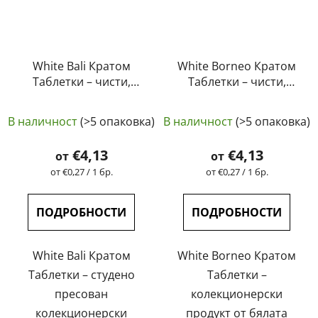
White Bali Кратом
White Borneo Кратом
Таблетки – чисти,
Таблетки – чисти,
естествени,
естествени,
лабораторно
лабораторно
В наличност
(>5 опаковка)
В наличност
(>5 опаковка)
тествани | GreenGuru
тествани | GreenGuru
€4,13
€4,13
от
от
Измерване
Измерване
от €0,27 / 1 бр.
от €0,27 / 1 бр.
на
на
цената:
цената:
ПОДРОБНОСТИ
ПОДРОБНОСТИ
White Bali Кратом
White Borneo Кратом
Таблетки – студено
Таблетки –
пресован
колекционерски
колекционерски
продукт от бялата