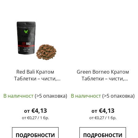
Red Bali Кратом
Green Borneo Кратом
Таблетки – чисти,
Таблетки – чисти,
естествени,
естествени,
лабораторно
лабораторно
В наличност
(>5 опаковка)
В наличност
(>5 опаковка)
тествани | GreenGuru
тествани | GreenGuru
€4,13
€4,13
от
от
Измерване
Измерване
от €0,27 / 1 бр.
от €0,27 / 1 бр.
на
на
цената:
цената:
ПОДРОБНОСТИ
ПОДРОБНОСТИ