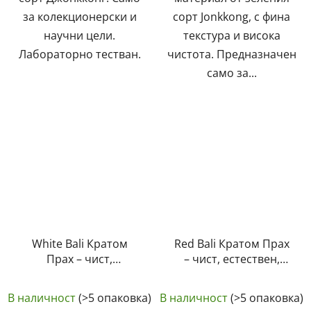
за колекционерски и
сорт Jonkkong, с фина
научни цели.
текстура и висока
Лабораторно тестван.
чистота. Предназначен
само за...
White Bali Кратом
Red Bali Кратом Прах
Прах – чист,
– чист, естествен,
естествен,
лабораторно тестван
Средната
Средната
лабораторно тестван
| GreenGuru
В наличност
(>5 опаковка)
В наличност
(>5 опаковка)
| GreenGuru
оценка
оценка