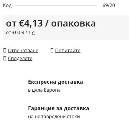
Код:
69/20
от
€4,13
/ опаковка
Измерване на цената:
от €0,09 / 1 g
Отпечатване
Попитайте
Споделете
Експресна доставка
в цяла Европа
Гаранция за доставка
на неповредени стоки