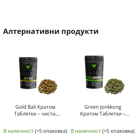
Алтернативни продукти
Gold Bali Кратом
Green Jonkkong
Таблетки – чисти,
Кратом Таблетки –
естествени,
чисти, естествени,
Средната
лабораторно
лабораторно
В наличност
(>5 опаковка)
В наличност
(>5 опаковка)
тествани | GreenGuru
тествани | GreenGuru
оценка