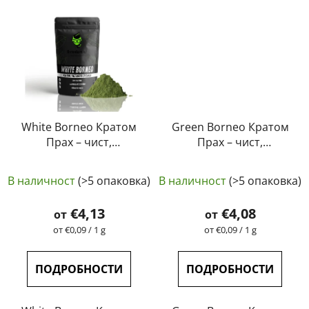
White Borneo Кратом
Green Borneo Кратом
Прах – чист,
Прах – чист,
естествен,
естествен,
Средната
Средната
лабораторно тестван
лабораторно тестван
В наличност
(>5 опаковка)
В наличност
(>5 опаковка)
| GreenGuru
оценка
| GreenGuru
оценка
на
на
€4,13
€4,08
от
от
продукта
продукта
Измерване
Измерване
от €0,09 / 1 g
от €0,09 / 1 g
на
на
е
е
цената:
цената:
4,5
5,0
ПОДРОБНОСТИ
ПОДРОБНОСТИ
от
от
5
5