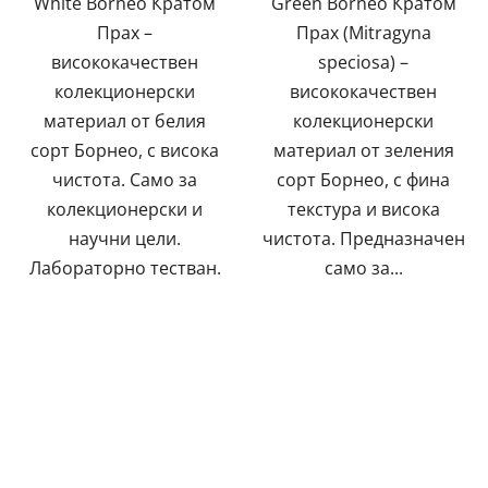
White Borneo Кратом
Green Borneo Кратом
звезди.
звезди.
Прах –
Прах (Mitragyna
висококачествен
speciosa) –
колекционерски
висококачествен
материал от белия
колекционерски
сорт Борнео, с висока
материал от зеления
чистота. Само за
сорт Борнео, с фина
колекционерски и
текстура и висока
научни цели.
чистота. Предназначен
Лабораторно тестван.
само за...