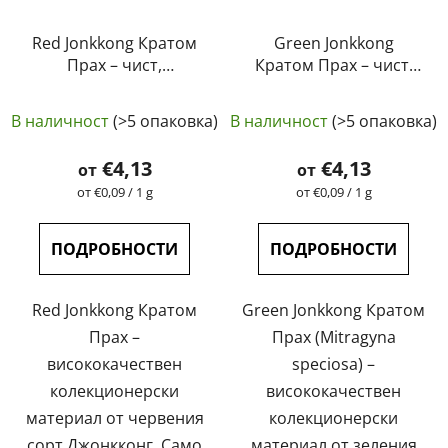
Red Jonkkong Кратом
Green Jonkkong
Прах – чист,
Кратом Прах – чист,
естествен,
естествен,
Средната
лабораторно тестван
лабораторно тестван
В наличност
(>5 опаковка)
В наличност
(>5 опаковка)
| GreenGuru
| GreenGuru
оценка
на
€4,13
€4,13
от
от
продукта
Измерване
Измерване
от €0,09 / 1 g
от €0,09 / 1 g
на
на
е
цената:
цената:
4,9
ПОДРОБНОСТИ
ПОДРОБНОСТИ
от
5
Red Jonkkong Кратом
Green Jonkkong Кратом
звезди.
Прах –
Прах (Mitragyna
висококачествен
speciosa) –
колекционерски
висококачествен
материал от червения
колекционерски
сорт Джонкконг. Само
материал от зеления