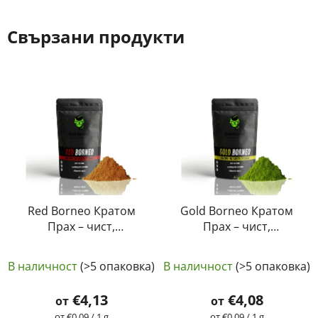
Свързани продукти
Red Borneo Кратом
Gold Borneo Кратом
Прах – чист,
Прах – чист,
естествен,
естествен,
Средната
лабораторно тестван
лабораторно тестван
В наличност
(>5 опаковка)
В наличност
(>5 опаковка)
| GreenGuru
оценка
| GreenGuru
на
€4,13
€4,08
от
от
продукта
Измерване
Измерване
от €0,09 / 1 g
от €0,09 / 1 g