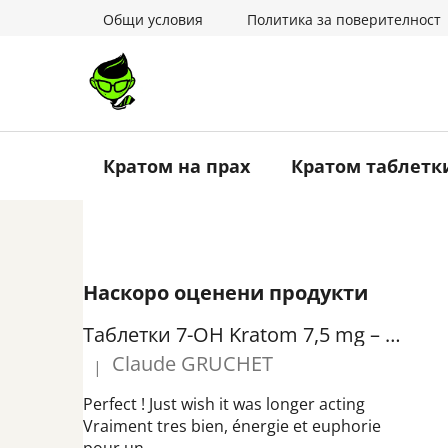
Преминаване
Общи условия
Политика за поверителност
към
съдържанието
Кратом на прах
Кратом таблетк
С
Наскоро оценени продукти
т
р
Таблетки 7-OH Kratom 7,5 mg – Чисти таблетки 7-хидроксимитрагинин | GreenGuru
а
Claude GRUCHET
|
н
Оценката на продукта е 5 от 5 звезди.
и
Perfect ! Just wish it was longer acting
ч
Vraiment tres bien, énergie et euphorie