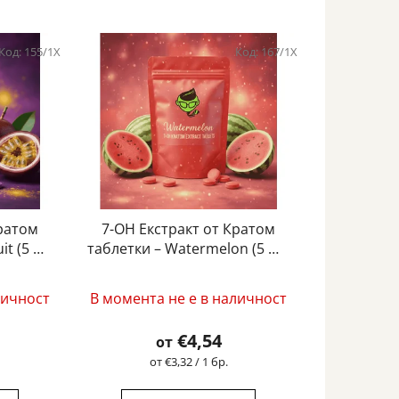
Код:
155/1X
Код:
167/1X
Кратом
7-OH Екстракт от Кратом
it (5 mg
таблетки – Watermelon (5 mg
– 15 mg)
личност
В момента не е в наличност
€4,54
от
Измерване
от €3,32 / 1 бр.
на
цената: