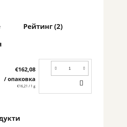
е
Рейтинг (2)
я
€162,08
/ опаковка
В
Измерване
€16,21 / 1 g
КОЛИЧКАТА
на
цената:
дукти