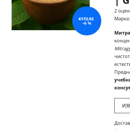
| 
Средн
2 оцен
оценк
Марка
€172,92
–6 %
на
Митра
продук
концен
е
Mitrag
5,0
чистот
от
естест
5
Предн
звезди
учебн
консу
ИЗ
Достав