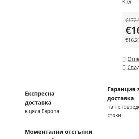
Код:
€172,
€1
Измер
€16,21
Отп
Спод
Гаранция 
Експресна
доставка
доставка
на неповред
в цяла Европа
стоки
Моментални отстъпки