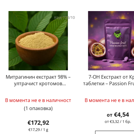
Код:
123/10
Митрагинин екстракт 98% –
7-OH Екстракт от 
ултрачист кротомов
таблетки – Passion Fru
екстракт от най-високо
– 15 mg)
Средната
качество | GreenGuru
В момента не е в наличност
В момента не е в на
оценка
(1 опаковка)
на
€4,54
от
продукта
€172,92
Измерване
от €3,32 / 1 бр.
на
е
Измерване
€17,29 / 1 g
цената: