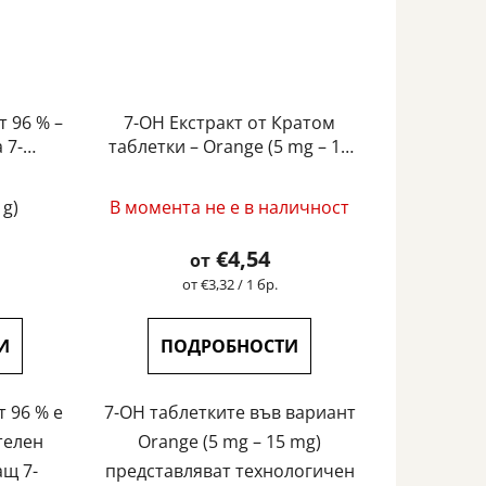
 96 % –
7-OH Екстракт от Кратом
 7-
таблетки – Orange (5 mg – 15
нин |
mg)
ата
 g)
В момента не е в наличност
а
€4,54
от
та
Измерване
от €3,32 / 1 бр.
на
цената:
И
ПОДРОБНОСТИ
т 96 % е
7-OH таблетките във вариант
.
телен
Orange (5 mg – 15 mg)
ащ 7-
представляват технологичен