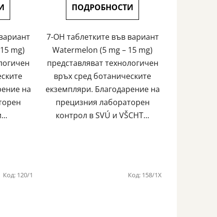
И
ПОДРОБНОСТИ
 вариант
7-OH таблетките във вариант
 15 mg)
Watermelon (5 mg – 15 mg)
логичен
представляват технологичен
еските
връх сред ботаническите
рение на
екземпляри. Благодарение на
торен
прецизния лабораторен
...
контрол в SVÚ и VŠCHT...
Код:
120/1
Код:
158/1X