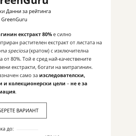
GreenGuru
ата
ки
Данни за рейтинга
а
:
GreenGuru
гинин екстракт 80%
е силно
та
триран растителен екстракт от листата на
yna speciosa
(кратом) с изключителна
а от 80%. Той е сред най-качествените
вени екстракти, богати на митрагинин.
азначен само за
изследователски,
.
и и колекционерски цели
–
не е за
мация
.
БЕРЕТЕ ВАРИАНТ
ка до: