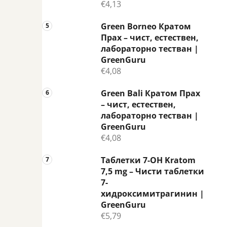
€4,13
Green Borneo Кратом
Прах – чист, естествен,
лабораторно тестван |
GreenGuru
€4,08
Green Bali Кратом Прах
– чист, естествен,
лабораторно тестван |
GreenGuru
€4,08
Таблетки 7-OH Kratom
7,5 mg – Чисти таблетки
7-
хидроксимитрагинин |
GreenGuru
€5,79