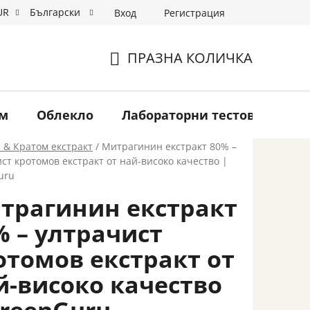
UR
Български
Вход
Регистрация
ьорска програма
Търговия на едро
Моята поръчка
ПРАЗНА КОЛИЧКА
КОЛИЧКА
ЗА
ом
Облекло
Лабораторни тестове
Тъ
ПАЗАРУВАНЕ
о
 & Кратом екстракт
/
Митрагинин екстракт 80% –
ст кротомов екстракт от най-високо качество |
uru
трагинин екстракт
% – ултрачист
отомов екстракт от
й-високо качество