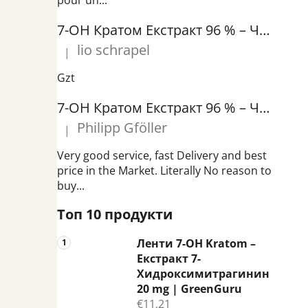
pour un...
н
а
7-OH Кратом Екстракт 96 % – Чист екстракт на 7-Хидроксимитрагинин | GreenGuru
л
lio schrapel
|
е
Оценката на продукта е 5 от 5 звезди.
н
Gzt
т
7-OH Кратом Екстракт 96 % – Чист екстракт на 7-Хидроксимитрагинин | GreenGuru
а
Philipp Gföller
|
Оценката на продукта е 5 от 5 звезди.
Very good service, fast Delivery and best
price in the Market. Literally No reason to
buy...
Топ 10 продукти
Ленти 7-OH Kratom –
Екстракт 7-
Хидроксимитрагинин
20 mg | GreenGuru
€11,21