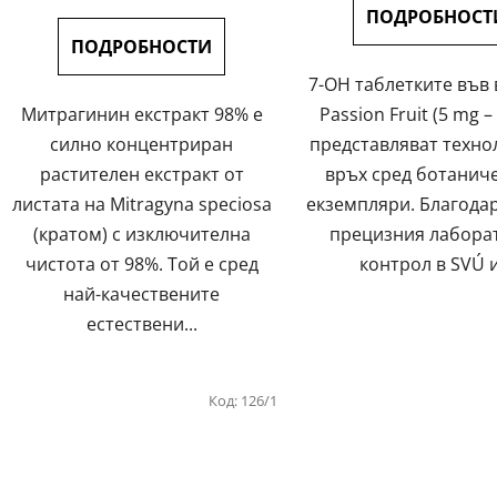
на
5,0
ПОДРОБНОСТ
цената:
от
ПОДРОБНОСТИ
5
7-OH таблетките във
звезди.
Митрагинин екстракт 98% е
Passion Fruit (5 mg –
силно концентриран
представляват техно
растителен екстракт от
връх сред ботанич
листата на Mitragyna speciosa
екземпляри. Благода
(кратом) с изключителна
прецизния лабора
чистота от 98%. Той е сред
контрол в SVÚ и
най-качествените
естествени...
Код:
126/1