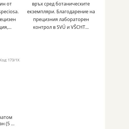
ин от
връх сред ботаническите
speciosa.
екземпляри. Благодарение на
рецизен
прецизния лабораторен
ия,...
контрол в SVÚ и VŠCHT...
Код:
173/1X
Кратом
ан (5 mg