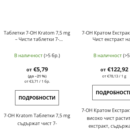
Таблетки 7-OH Kratom 7,5 mg
7-OH Кратом Екстракт
– Чисти таблетки 7-
Чист екстракт на
хидроксимитрагинин |
Хидроксимитраги
Средната
Средн
GreenGuru
GreenGuru
В наличност
(>5 бр.)
В наличност
(>5
оценка
оценк
на
на
€5,79
€122,92
от
от
продукта
продук
Измерване
(до –21 %)
от €78,13 / 1 g
Измерване
на
от €3,71 / 1 бр.
е
е
на
цената:
4,7
4,5
цената:
ПОДРОБНОСТ
от
от
ПОДРОБНОСТИ
5
5
7-OH Кратом Екстрак
звезди.
звезди
7-OH Kratom Таблетки 7,5 mg
високо чист расти
съдържат чист 7-
екстракт, съдърж