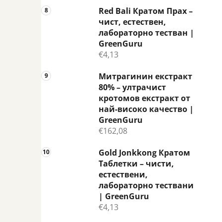
Red Bali Кратом Прах –
чист, естествен,
лабораторно тестван |
GreenGuru
€4,13
Митрагинин екстракт
80% – ултрачист
кротомов екстракт от
най-високо качество |
GreenGuru
€162,08
Gold Jonkkong Кратом
Таблетки – чисти,
естествени,
лабораторно тествани
| GreenGuru
€4,13