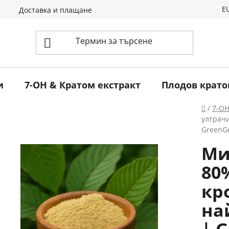
E
Доставка и плащане
Контакти
Блог
Партн
и
7-OH & Кратом екстракт
Плодов крат
Начал
/
7-OH
ултрачи
GreenG
Ми
80
кр
на