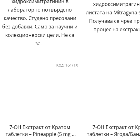
хидроксимитрагинин в
хидроксимитрагин
лабораторно потвърдено
листата на Mitragyna 
качество. Студено пресовани
Получава се чрез п
без добавки. Само за научни и
процес на екстракц
колекционерски цели. Не са
за...
Код:
161/1X
7-OH Екстракт от Кратом
7-OH Екстракт от 
таблетки – Pineapple (5 mg –
таблетки – Ягода/Бан