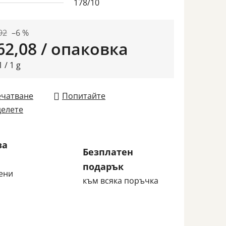
178/10
92
–6 %
62,08
/ опаковка
ване на цената:
 / 1 g
ечатване
Попитайте
елете
за
Безплатен
подарък
ени
към всяка поръчка