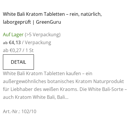
White Bali Kratom Tabletten – rein, natürlich,
laborgeprüft | GreenGuru
Auf Lager
(>5 Verpackung)
€4,13
/ Verpackung
ab
Verkaufspreis:
ab €0,27 / 1 St
DETAIL
White Bali Kratom Tabletten kaufen – ein
außergewöhnliches botanisches Kratom Naturprodukt
für Liebhaber des weißen Kraoms. Die White Bali-Sorte –
auch Kratom White Bali, Bali...
Art.-Nr.:
102/10