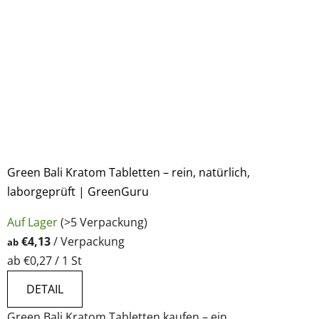
Green Bali Kratom Tabletten – rein, natürlich,
laborgeprüft | GreenGuru
Die
Auf Lager
(>5 Verpackung)
durchschnittliche
€4,13
/ Verpackung
ab
Produktbewertung
Verkaufspreis:
ab €0,27 / 1 St
ist
5,0
DETAIL
von
Green Bali Kratom Tabletten kaufen – ein