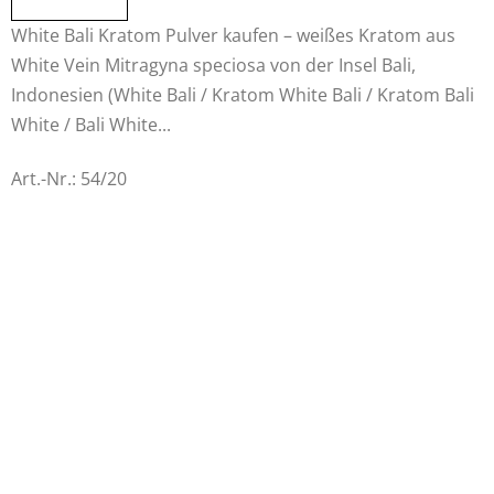
von
White Bali Kratom Pulver kaufen – weißes Kratom aus
5
White Vein Mitragyna speciosa von der Insel Bali,
Sternen.
Indonesien (White Bali / Kratom White Bali / Kratom Bali
White / Bali White...
Art.-Nr.:
54/20