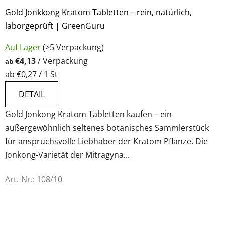
Gold Jonkkong Kratom Tabletten – rein, natürlich,
laborgeprüft | GreenGuru
Die
Auf Lager
(>5 Verpackung)
durchschnittliche
€4,13
/ Verpackung
ab
Produktbewertung
Verkaufspreis:
ab €0,27 / 1 St
ist
5,0
DETAIL
von
Gold Jonkong Kratom Tabletten kaufen – ein
5
außergewöhnlich seltenes botanisches Sammlerstück
Sternen.
für anspruchsvolle Liebhaber der Kratom Pflanze. Die
Jonkong-Varietät der Mitragyna...
Art.-Nr.:
108/10