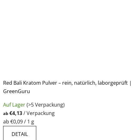
Red Bali Kratom Pulver – rein, natürlich, laborgeprüft |
GreenGuru
Die
Auf Lager
(>5 Verpackung)
durchschnittliche
€4,13
/ Verpackung
ab
Produktbewertung
Verkaufspreis:
ab €0,09 / 1 g
ist
5,0
DETAIL