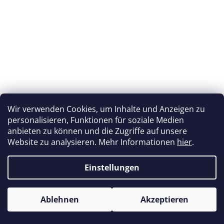
Wir verwenden Cookies, um Inhalte und Anzeigen zu
personalisieren, Funktionen für soziale Medien
anbieten zu können und die Zugriffe auf unsere
Green Borneo Kratom Tabletten – rein, natürlich,
Website zu analysieren. Mehr Informationen
hier
.
laborgeprüft | GreenGuru
Einstellungen
Auf Lager
(>5 Verpackung)
€4,13
/ Verpackung
ab
Ablehnen
Akzeptieren
Verkaufspreis:
ab €0,27 / 1 St
DETAIL