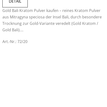
5,0
DETAIL
von
Gold Bali Kratom Pulver kaufen – reines Kratom Pulver
5
aus Mitragyna speciosa der Insel Bali, durch besondere
Sternen.
Trocknung zur Gold-Variante veredelt (Gold Kratom /
Gold Bali)....
Art.-Nr.:
72/20