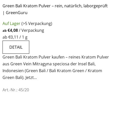
i
Green Bali Kratom Pulver – rein, natürlich, laborgeprüft
c
| GreenGuru
Die
h
Auf Lager
(>5 Verpackung)
durchschnittliche
€4,08
/ Verpackung
e
ab
Produktbewertung
Verkaufspreis:
ab €0,11 / 1 g
ist
r
4,6
DETAIL
von
Green Bali Kratom Pulver kaufen – reines Kratom Pulver
5
aus Green Vein Mitragyna speciosa der Insel Bali,
Sternen.
Indonesien (Green Bali / Bali Kratom Green / Kratom
Green Bali). Jetzt...
Art.-Nr.:
45/20