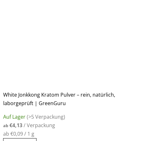
White Jonkkong Kratom Pulver – rein, natürlich,
laborgeprüft | GreenGuru
Die
Auf Lager
(>5 Verpackung)
durchschnittliche
€4,13
/ Verpackung
ab
Produktbewertung
Verkaufspreis:
ab €0,09 / 1 g
ist