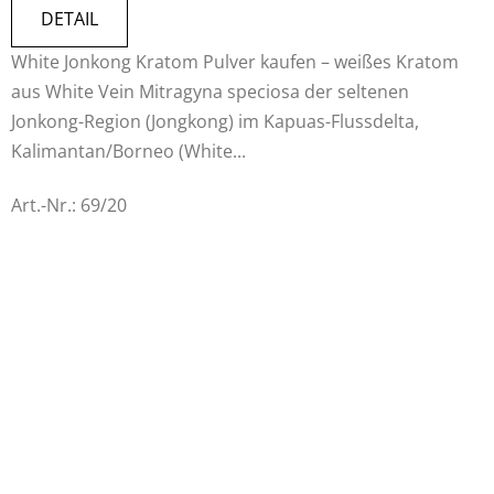
4,7
DETAIL
von
White Jonkong Kratom Pulver kaufen – weißes Kratom
5
aus White Vein Mitragyna speciosa der seltenen
Sternen.
Jonkong-Region (Jongkong) im Kapuas-Flussdelta,
Kalimantan/Borneo (White...
Art.-Nr.:
69/20