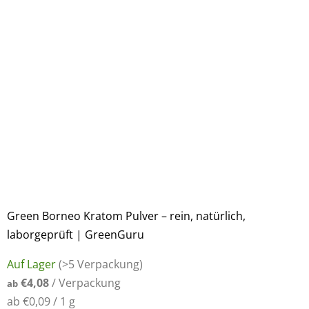
Green Borneo Kratom Pulver – rein, natürlich,
laborgeprüft | GreenGuru
Die
Auf Lager
(>5 Verpackung)
durchschnittliche
€4,08
/ Verpackung
ab
Produktbewertung
Verkaufspreis:
ab €0,09 / 1 g
ist