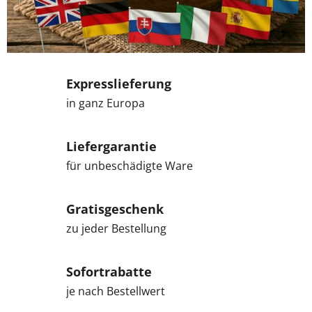
u
–
l
Expresslieferung
a
in ganz Europa
b
o
Liefergarantie
für unbeschädigte Ware
r
g
Gratisgeschenk
e
zu jeder Bestellung
p
Sofortrabatte
r
je nach Bestellwert
ü