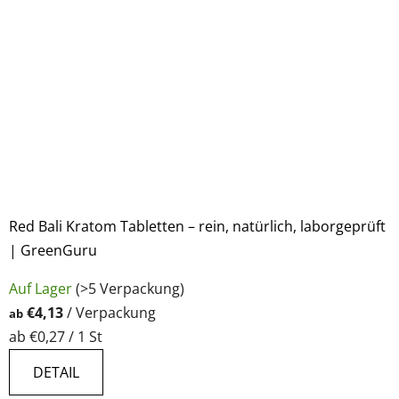
Red Bali Kratom Tabletten – rein, natürlich, laborgeprüft
| GreenGuru
Auf Lager
(>5 Verpackung)
€4,13
/ Verpackung
ab
Verkaufspreis:
ab €0,27 / 1 St
DETAIL