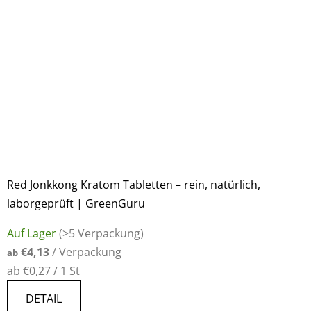
Red Jonkkong Kratom Tabletten – rein, natürlich,
laborgeprüft | GreenGuru
Auf Lager
(>5 Verpackung)
€4,13
/ Verpackung
ab
Verkaufspreis:
ab €0,27 / 1 St
DETAIL