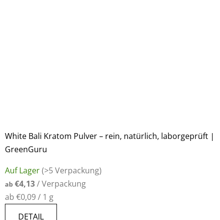
White Bali Kratom Pulver – rein, natürlich, laborgeprüft |
GreenGuru
Die
Auf Lager
(>5 Verpackung)
durchschnittliche
€4,13
/ Verpackung
ab
Produktbewertung
Verkaufspreis:
ab €0,09 / 1 g
ist
5,0
DETAIL