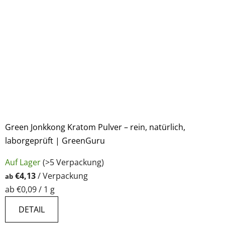
Green Jonkkong Kratom Pulver – rein, natürlich,
laborgeprüft | GreenGuru
Die
Auf Lager
(>5 Verpackung)
durchschnittliche
€4,13
/ Verpackung
ab
Produktbewertung
Verkaufspreis:
ab €0,09 / 1 g
ist
4,9
DETAIL
von