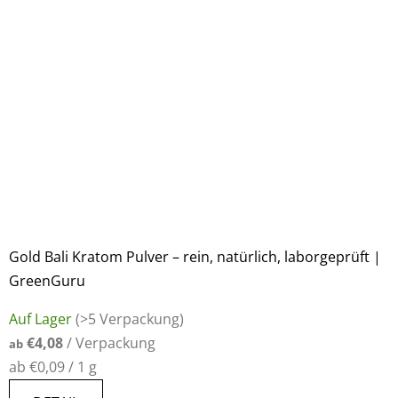
Gold Bali Kratom Pulver – rein, natürlich, laborgeprüft |
GreenGuru
Die
Auf Lager
(>5 Verpackung)
durchschnittliche
€4,08
/ Verpackung
ab
Produktbewertung
Verkaufspreis:
ab €0,09 / 1 g
ist