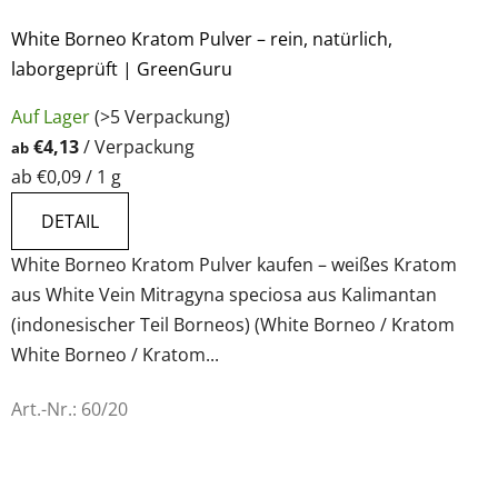
White Borneo Kratom Pulver – rein, natürlich,
laborgeprüft | GreenGuru
Die
Auf Lager
(>5 Verpackung)
durchschnittliche
€4,13
/ Verpackung
ab
Produktbewertung
Verkaufspreis:
ab €0,09 / 1 g
ist
4,5
DETAIL
von
White Borneo Kratom Pulver kaufen – weißes Kratom
5
aus White Vein Mitragyna speciosa aus Kalimantan
Sternen.
(indonesischer Teil Borneos) (White Borneo / Kratom
White Borneo / Kratom...
Art.-Nr.:
60/20