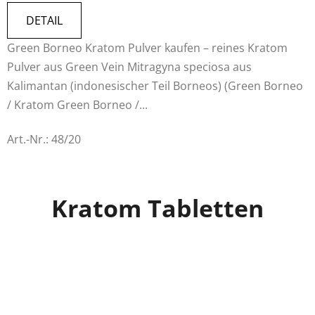
5,0
DETAIL
von
Green Borneo Kratom Pulver kaufen – reines Kratom
5
Pulver aus Green Vein Mitragyna speciosa aus
Sternen.
Kalimantan (indonesischer Teil Borneos) (Green Borneo
/ Kratom Green Borneo /...
Art.-Nr.:
48/20
Kratom Tabletten