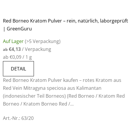
Red Borneo Kratom Pulver – rein, natürlich, laborgeprüft
| GreenGuru
Die
Auf Lager
(>5 Verpackung)
durchschnittliche
€4,13
/ Verpackung
ab
Produktbewertung
Verkaufspreis:
ab €0,09 / 1 g
ist
5,0
DETAIL
von
Red Borneo Kratom Pulver kaufen – rotes Kratom aus
5
Red Vein Mitragyna speciosa aus Kalimantan
Sternen.
(indonesischer Teil Borneos) (Red Borneo / Kratom Red
Borneo / Kratom Borneo Red /...
Art.-Nr.:
63/20