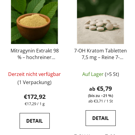
Mitragynin Extrakt 98
7-OH Kratom Tabletten
% – hochreiner
7,5 mg – Reine 7-
Kratom-Extrakt
Hydroxymitragynin
Die
Die
höchster Qualität |
Tabletten | GreenGuru
Derzeit nicht verfügbar
Auf Lager
(>5 St)
GreenGuru
durchschnittliche
durchschnittli
(1 Verpackung)
Produktbewertung
Produktbewer
€5,79
ab
ist
ist
€172,92
(bis zu –21 %)
Verkaufspreis:
5,0
ab €3,71 / 1 St
4,7
Verkaufspreis:
€17,29 / 1 g
von
von
5
5
DETAIL
DETAIL
Sternen.
Sternen.