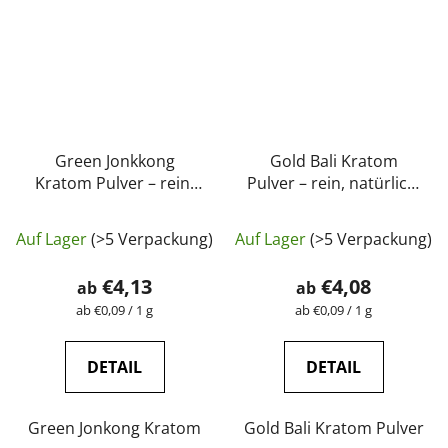
Green Jonkkong
Gold Bali Kratom
Kratom Pulver – rein,
Pulver – rein, natürlich,
natürlich, laborgeprüft
laborgeprüft |
Die
Die
| GreenGuru
GreenGuru
Auf Lager
(>5 Verpackung)
Auf Lager
(>5 Verpackung)
durchschnittliche
durchschnittli
Produktbewertung
Produktbewer
€4,13
€4,08
ab
ab
ist
ist
Verkaufspreis:
Verkaufspreis:
ab €0,09 / 1 g
ab €0,09 / 1 g
4,9
5,0
von
von
DETAIL
DETAIL
5
5
Sternen.
Sternen.
Green Jonkong Kratom
Gold Bali Kratom Pulver