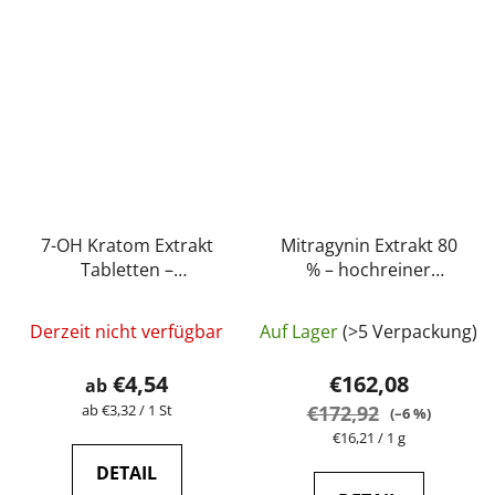
7-OH Kratom Extrakt
Mitragynin Extrakt 80
Tabletten –
% – hochreiner
Watermelon (5 mg – 15
Kratom-Extrakt
Die
mg)
höchster Qualität |
Derzeit nicht verfügbar
Auf Lager
(>5 Verpackung)
GreenGuru
durchschnittli
Produktbewer
€4,54
€162,08
ab
ist
Verkaufspreis:
ab €3,32 / 1 St
€172,92
(–6 %)
5,0
Verkaufspreis:
€16,21 / 1 g
von
DETAIL
5