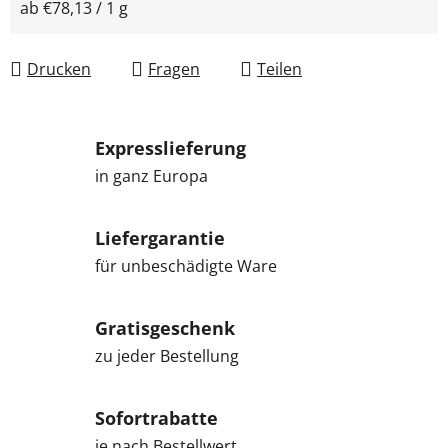
Verkaufspreis:
ab €78,13 / 1 g
Drucken
Fragen
Teilen
Expresslieferung
in ganz Europa
Liefergarantie
für unbeschädigte Ware
Gratisgeschenk
zu jeder Bestellung
Sofortrabatte
je nach Bestellwert