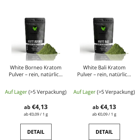
White Borneo Kratom
White Bali Kratom
Pulver – rein, natürlich,
Pulver – rein, natürlich,
laborgeprüft |
laborgeprüft |
Die
Die
GreenGuru
GreenGuru
Auf Lager
(>5 Verpackung)
Auf Lager
(>5 Verpackung)
durchschnittliche
durchschnittli
Produktbewertung
Produktbewer
€4,13
€4,13
ab
ab
ist
ist
Verkaufspreis:
Verkaufspreis:
ab €0,09 / 1 g
ab €0,09 / 1 g
4,5
5,0
von
von
DETAIL
DETAIL
5
5