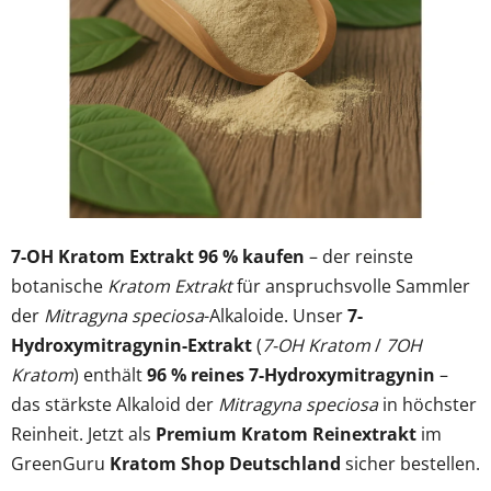
Sternen.
7-OH Kratom Extrakt 96 % kaufen
– der reinste
botanische
Kratom Extrakt
für anspruchsvolle Sammler
der
Mitragyna speciosa
-Alkaloide. Unser
7-
Hydroxymitragynin-Extrakt
(
7-OH Kratom
/
7OH
Kratom
) enthält
96 % reines 7-Hydroxymitragynin
–
das stärkste Alkaloid der
Mitragyna speciosa
in höchster
Reinheit. Jetzt als
Premium Kratom Reinextrakt
im
GreenGuru
Kratom Shop Deutschland
sicher bestellen.