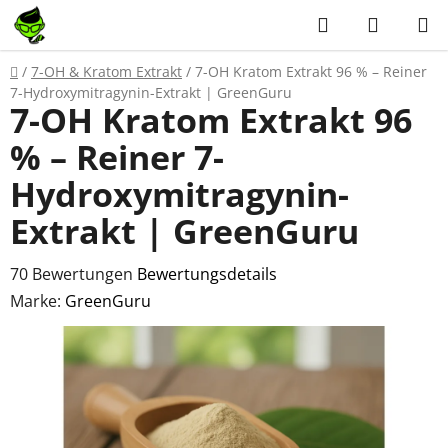
Zum
Suchen
WAREN
Inhalt
springen
Startseite
/
7-OH & Kratom Extrakt
/
7-OH Kratom Extrakt 96 % – Reiner
7-Hydroxymitragynin-Extrakt | GreenGuru
7-OH Kratom Extrakt 96
% – Reiner 7-
Hydroxymitragynin-
Extrakt | GreenGuru
Die
70 Bewertungen
Bewertungsdetails
durchschnittliche
Marke:
GreenGuru
Produktbewertung
ist
4,5
von
5