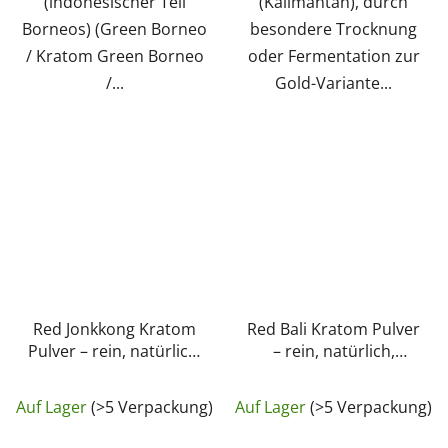
(indonesischer Teil
(Kalimantan), durch
Borneos) (Green Borneo
besondere Trocknung
/ Kratom Green Borneo
oder Fermentation zur
/...
Gold-Variante...
Red Jonkkong Kratom
Red Bali Kratom Pulver
Pulver – rein, natürlich,
– rein, natürlich,
laborgeprüft |
laborgeprüft |
Die
GreenGuru
GreenGuru
Auf Lager
(>5 Verpackung)
Auf Lager
(>5 Verpackung)
durchschnittli
Produktbewer