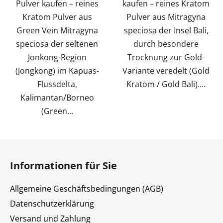
Pulver kaufen – reines
kaufen – reines Kratom
Kratom Pulver aus
Pulver aus Mitragyna
Green Vein Mitragyna
speciosa der Insel Bali,
speciosa der seltenen
durch besondere
Jonkong-Region
Trocknung zur Gold-
(Jongkong) im Kapuas-
Variante veredelt (Gold
Flussdelta,
Kratom / Gold Bali)....
Kalimantan/Borneo
(Green...
F
u
Informationen für Sie
ß
z
Allgemeine Geschäftsbedingungen (AGB)
e
Datenschutzerklärung
i
Versand und Zahlung
l