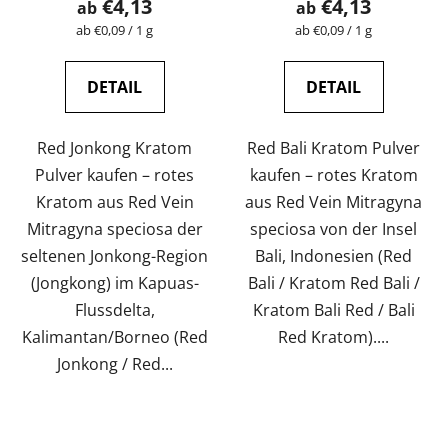
€4,13
€4,13
ab
ab
ist
Verkaufspreis:
Verkaufspreis:
ab €0,09 / 1 g
ab €0,09 / 1 g
5,0
von
DETAIL
DETAIL
5
Sternen.
Red Jonkong Kratom
Red Bali Kratom Pulver
Pulver kaufen – rotes
kaufen – rotes Kratom
Kratom aus Red Vein
aus Red Vein Mitragyna
Mitragyna speciosa der
speciosa von der Insel
seltenen Jonkong-Region
Bali, Indonesien (Red
(Jongkong) im Kapuas-
Bali / Kratom Red Bali /
Flussdelta,
Kratom Bali Red / Bali
Kalimantan/Borneo (Red
Red Kratom)....
Jonkong / Red...