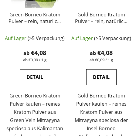
Green Borneo Kratom
Gold Borneo Kratom
Pulver – rein, natürlich,
Pulver – rein, natürlich,
laborgeprüft |
laborgeprüft |
Die
GreenGuru
GreenGuru
Auf Lager
(>5 Verpackung)
Auf Lager
(>5 Verpackung)
durchschnittliche
Produktbewertung
€4,08
€4,08
ab
ab
ist
Verkaufspreis:
Verkaufspreis:
ab €0,09 / 1 g
ab €0,09 / 1 g
5,0
von
DETAIL
DETAIL
5
Sternen.
Green Borneo Kratom
Gold Borneo Kratom
Pulver kaufen – reines
Pulver kaufen – reines
Kratom Pulver aus
Kratom Pulver aus
Green Vein Mitragyna
Mitragyna speciosa der
speciosa aus Kalimantan
Insel Borneo