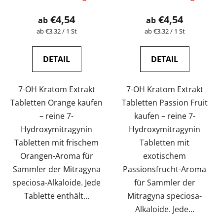
€4,54
€4,54
ab
ab
Verkaufspreis:
Verkaufspreis:
ab €3,32 / 1 St
ab €3,32 / 1 St
DETAIL
DETAIL
7-OH Kratom Extrakt
7-OH Kratom Extrakt
Tabletten Orange kaufen
Tabletten Passion Fruit
– reine 7-
kaufen – reine 7-
Hydroxymitragynin
Hydroxymitragynin
Tabletten mit frischem
Tabletten mit
Orangen-Aroma für
exotischem
Sammler der Mitragyna
Passionsfrucht-Aroma
speciosa-Alkaloide. Jede
für Sammler der
Tablette enthält...
Mitragyna speciosa-
Alkaloide. Jede...