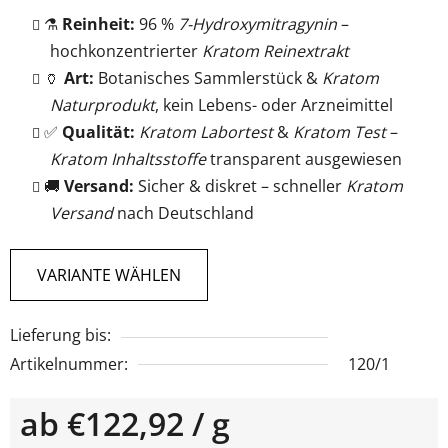
⚗️
Reinheit:
96 %
7-Hydroxymitragynin
–
hochkonzentrierter
Kratom Reinextrakt
🏺
Art:
Botanisches Sammlerstück &
Kratom
Naturprodukt
, kein Lebens- oder Arzneimittel
✅
Qualität:
Kratom Labortest
&
Kratom Test
–
Kratom Inhaltsstoffe
transparent ausgewiesen
🚚
Versand:
Sicher & diskret – schneller
Kratom
Versand
nach Deutschland
VARIANTE WÄHLEN
Lieferung bis:
Artikelnummer:
120/1
ab
€122,92
/ g