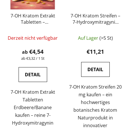
7-OH Kratom Extrakt
7-OH Kratom Streifen –
Tabletten –
7-Hydroxymitragynin
Erdbeere/Banane (5
Extrakt 20 mg |
Die
mg – 15 mg)
GreenGuru
Derzeit nicht verfügbar
Auf Lager
(>5 St)
durchschnittli
Produktbewer
€4,54
€11,21
ab
ist
Verkaufspreis:
ab €3,32 / 1 St
4,7
DETAIL
von
DETAIL
5
7-OH Kratom Streifen 20
Sternen.
7-OH Kratom Extrakt
mg kaufen – ein
Tabletten
hochwertiges
Erdbeere/Banane
botanisches Kratom
kaufen – reine 7-
Naturprodukt in
Hydroxymitragynin
innovativer