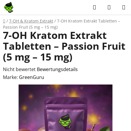
Zum
Suchen
WAREN
Inhalt
springen
Startseite
/
7-OH & Kratom Extrakt
/
7-OH Kratom Extrakt Tabletten –
Passion Fruit (5 mg – 15 mg)
7-OH Kratom Extrakt
Tabletten – Passion Fruit
(5 mg – 15 mg)
Die
Nicht bewertet
Bewertungsdetails
durchschnittliche
Marke:
GreenGuru
Produktbewertung
ist
0,0
von
5
Sternen.