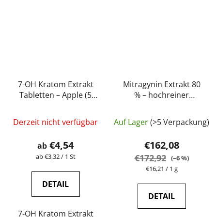
7-OH Kratom Extrakt
Mitragynin Extrakt 80
Tabletten – Apple (5
% – hochreiner
mg – 15 mg)
Kratom-Extrakt
Die
höchster Qualität |
Derzeit nicht verfügbar
Auf Lager
(>5 Verpackung)
GreenGuru
durchschnittli
Produktbewer
€4,54
€162,08
ab
ist
Verkaufspreis:
ab €3,32 / 1 St
€172,92
(–6 %)
5,0
Verkaufspreis:
€16,21 / 1 g
von
DETAIL
5
DETAIL
Sternen.
7-OH Kratom Extrakt