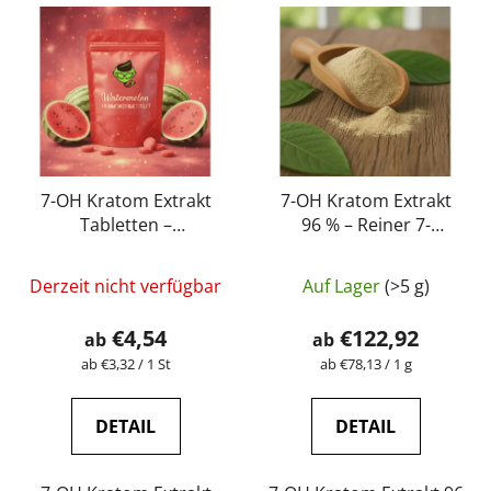
7-OH Kratom Extrakt
7-OH Kratom Extrakt
Tabletten –
96 % – Reiner 7-
Watermelon (5 mg – 15
Hydroxymitragynin-
Die
mg)
Extrakt | GreenGuru
Derzeit nicht verfügbar
Auf Lager
(>5 g)
durchschnittli
Produktbewer
€4,54
€122,92
ab
ab
ist
Verkaufspreis:
Verkaufspreis:
ab €3,32 / 1 St
ab €78,13 / 1 g
4,5
von
DETAIL
DETAIL
5
Sternen.