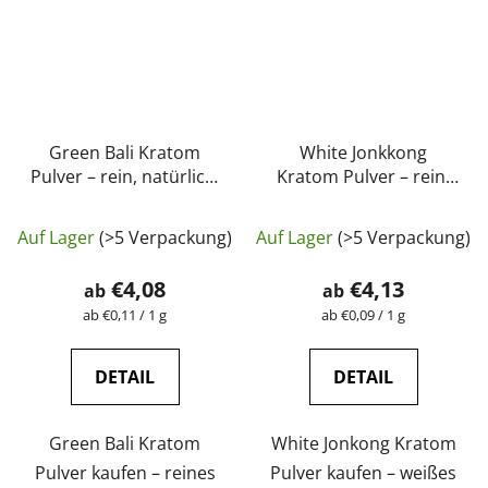
Green Bali Kratom
White Jonkkong
Pulver – rein, natürlich,
Kratom Pulver – rein,
laborgeprüft |
natürlich, laborgeprüft
Die
Die
GreenGuru
| GreenGuru
Auf Lager
(>5 Verpackung)
Auf Lager
(>5 Verpackung)
durchschnittliche
durchschnittli
Produktbewertung
Produktbewer
€4,08
€4,13
ab
ab
ist
ist
Verkaufspreis:
Verkaufspreis:
ab €0,11 / 1 g
ab €0,09 / 1 g
4,6
4,7
von
von
DETAIL
DETAIL
5
5
Sternen.
Sternen.
Green Bali Kratom
White Jonkong Kratom
Pulver kaufen – reines
Pulver kaufen – weißes