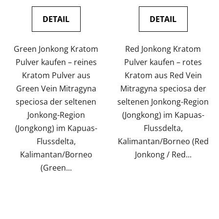
4,9
von
DETAIL
DETAIL
5
Sternen.
Green Jonkong Kratom
Red Jonkong Kratom
Pulver kaufen – reines
Pulver kaufen – rotes
Kratom Pulver aus
Kratom aus Red Vein
Green Vein Mitragyna
Mitragyna speciosa der
speciosa der seltenen
seltenen Jonkong-Region
Jonkong-Region
(Jongkong) im Kapuas-
(Jongkong) im Kapuas-
Flussdelta,
Flussdelta,
Kalimantan/Borneo (Red
Kalimantan/Borneo
Jonkong / Red...
(Green...