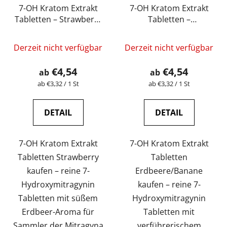
7-OH Kratom Extrakt
7-OH Kratom Extrakt
Tabletten – Strawberry
Tabletten –
(5 mg – 15 mg)
Erdbeere/Banane (5
mg – 15 mg)
Derzeit nicht verfügbar
Derzeit nicht verfügbar
€4,54
€4,54
ab
ab
Verkaufspreis:
Verkaufspreis:
ab €3,32 / 1 St
ab €3,32 / 1 St
DETAIL
DETAIL
7-OH Kratom Extrakt
7-OH Kratom Extrakt
Tabletten Strawberry
Tabletten
kaufen – reine 7-
Erdbeere/Banane
Hydroxymitragynin
kaufen – reine 7-
Tabletten mit süßem
Hydroxymitragynin
Erdbeer-Aroma für
Tabletten mit
Sammler der Mitragyna
verführerischem