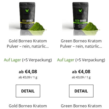
Gold Borneo Kratom
Green Borneo Kratom
Pulver – rein, natürlich,
Pulver – rein, natürlich,
laborgeprüft |
laborgeprüft |
Die
GreenGuru
GreenGuru
Auf Lager
(>5 Verpackung)
Auf Lager
(>5 Verpackung)
durchschnittli
Produktbewer
€4,08
€4,08
ab
ab
ist
Verkaufspreis:
Verkaufspreis:
ab €0,09 / 1 g
ab €0,09 / 1 g
5,0
von
DETAIL
DETAIL
5
Sternen.
Gold Borneo Kratom
Green Borneo Kratom