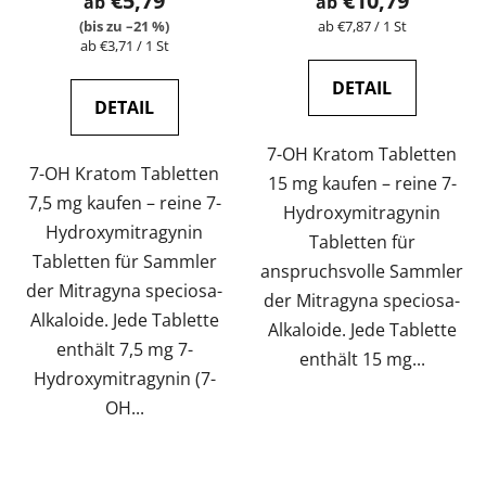
€5,79
€10,79
ab
ab
ist
ist
Verkaufspreis:
(bis zu –21 %)
ab €7,87 / 1 St
Verkaufspreis:
ab €3,71 / 1 St
4,7
4,8
von
von
DETAIL
5
5
DETAIL
Sternen.
Sternen.
7-OH Kratom Tabletten
7-OH Kratom Tabletten
15 mg kaufen – reine 7-
7,5 mg kaufen – reine 7-
Hydroxymitragynin
Hydroxymitragynin
Tabletten für
Tabletten für Sammler
anspruchsvolle Sammler
der Mitragyna speciosa-
der Mitragyna speciosa-
Alkaloide. Jede Tablette
Alkaloide. Jede Tablette
enthält 7,5 mg 7-
enthält 15 mg...
Hydroxymitragynin (7-
OH...