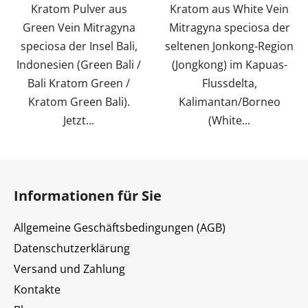
Kratom Pulver aus
Kratom aus White Vein
Green Vein Mitragyna
Mitragyna speciosa der
speciosa der Insel Bali,
seltenen Jonkong-Region
Indonesien (Green Bali /
(Jongkong) im Kapuas-
Bali Kratom Green /
Flussdelta,
Kratom Green Bali).
Kalimantan/Borneo
Jetzt...
(White...
F
u
Informationen für Sie
ß
z
Allgemeine Geschäftsbedingungen (AGB)
e
Datenschutzerklärung
i
Versand und Zahlung
l
e
Kontakte