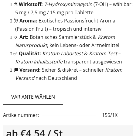
⚗️
Wirkstoff:
7-Hydroxymitragynin
(7-OH) – wählbar:
5 mg / 7,5 mg / 15 mg pro Tablette
🌺
Aroma:
Exotisches Passionsfrucht-Aroma
(Passion Fruit) – tropisch und intensiv
🏺
Art:
Botanisches Sammlerstück &
Kratom
Naturprodukt
, kein Lebens- oder Arzneimittel
✅
Qualität:
Kratom Labortest
&
Kratom Test
–
Kratom Inhaltsstoffe
transparent ausgewiesen
🚚
Versand:
Sicher & diskret – schneller
Kratom
Versand
nach Deutschland
VARIANTE WÄHLEN
Artikelnummer:
155/1X
ab
€4,54
/ St