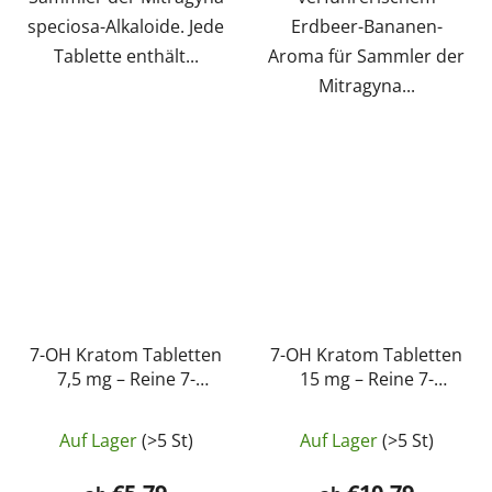
speciosa-Alkaloide. Jede
Erdbeer-Bananen-
Tablette enthält...
Aroma für Sammler der
Mitragyna...
7-OH Kratom Tabletten
7-OH Kratom Tabletten
7,5 mg – Reine 7-
15 mg – Reine 7-
Hydroxymitragynin
Hydroxymitragynin
Die
Die
Tabletten | GreenGuru
Tabletten | GreenGuru
Auf Lager
(>5 St)
Auf Lager
(>5 St)
durchschnittliche
durchschnittli
Produktbewertung
Produktbewer