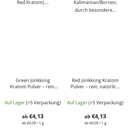
Red Kratom)....
Kalimantan/Borneo,
durch besondere...
Green Jonkkong
Red Jonkkong Kratom
Kratom Pulver – rein,
Pulver – rein, natürlich,
natürlich, laborgeprüft
laborgeprüft |
Die
| GreenGuru
GreenGuru
Auf Lager
(>5 Verpackung)
Auf Lager
(>5 Verpackung)
durchschnittliche
Produktbewertung
€4,13
€4,13
ab
ab
ist
Verkaufspreis:
Verkaufspreis:
ab €0,09 / 1 g
ab €0,09 / 1 g