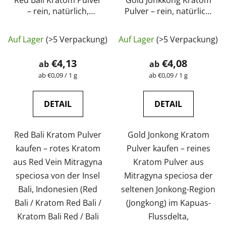
Red Bali Kratom Pulver
Gold Jonkkong Kratom
– rein, natürlich,
Pulver – rein, natürlich,
laborgeprüft |
laborgeprüft |
Die
GreenGuru
GreenGuru
Auf Lager
(>5 Verpackung)
Auf Lager
(>5 Verpackung)
durchschnittliche
Produktbewertung
€4,13
€4,08
ab
ab
ist
Verkaufspreis:
Verkaufspreis:
ab €0,09 / 1 g
ab €0,09 / 1 g
5,0
von
DETAIL
DETAIL
5
Sternen.
Red Bali Kratom Pulver
Gold Jonkong Kratom
kaufen – rotes Kratom
Pulver kaufen – reines
aus Red Vein Mitragyna
Kratom Pulver aus
speciosa von der Insel
Mitragyna speciosa der
Bali, Indonesien (Red
seltenen Jonkong-Region
Bali / Kratom Red Bali /
(Jongkong) im Kapuas-
Kratom Bali Red / Bali
Flussdelta,