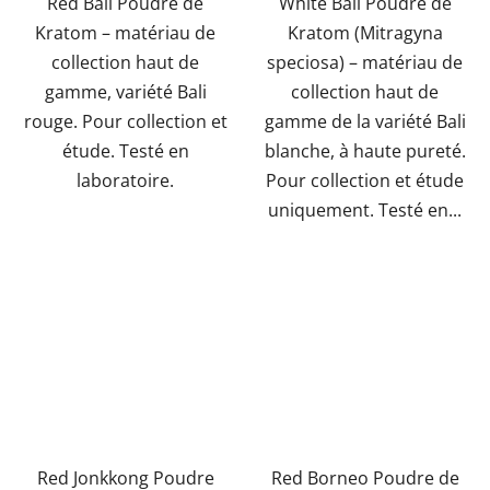
Red Bali Poudre de
White Bali Poudre de
5
5
Kratom – matériau de
Kratom (Mitragyna
étoiles.
étoiles.
collection haut de
speciosa) – matériau de
gamme, variété Bali
collection haut de
rouge. Pour collection et
gamme de la variété Bali
étude. Testé en
blanche, à haute pureté.
laboratoire.
Pour collection et étude
uniquement. Testé en...
Red Jonkkong Poudre
Red Borneo Poudre de