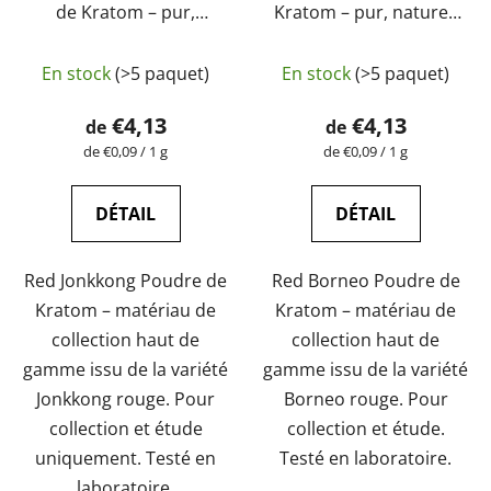
de Kratom – pur,
Kratom – pur, naturel,
naturel, testé en
testé en laboratoire |
L'évaluation
laboratoire |
GreenGuru
En stock
(>5 paquet)
En stock
(>5 paquet)
GreenGuru
moyenne
du
€4,13
€4,13
de
de
produit
Prix
Prix
de €0,09 / 1 g
de €0,09 / 1 g
de
de
est
la
la
de
mesure:
mesure:
DÉTAIL
DÉTAIL
5,0
sur
Red Jonkkong Poudre de
Red Borneo Poudre de
5
Kratom – matériau de
Kratom – matériau de
étoiles.
collection haut de
collection haut de
gamme issu de la variété
gamme issu de la variété
Jonkkong rouge. Pour
Borneo rouge. Pour
collection et étude
collection et étude.
uniquement. Testé en
Testé en laboratoire.
laboratoire.