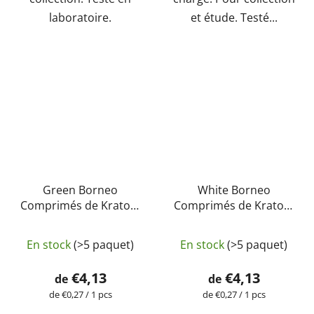
laboratoire.
et étude. Testé...
Green Borneo
White Borneo
Comprimés de Kratom
Comprimés de Kratom
– purs, naturels, testés
– purs, naturels, testés
en laboratoire |
en laboratoire |
En stock
(>5 paquet)
En stock
(>5 paquet)
GreenGuru
GreenGuru
€4,13
€4,13
de
de
Prix
Prix
de €0,27 / 1 pcs
de €0,27 / 1 pcs
de
de