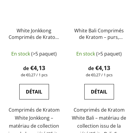
White Jonkkong
White Bali Comprimés
Comprimés de Kratom
de Kratom – purs,
– purs, naturels, testés
naturels, testés en
en laboratoire |
laboratoire |
En stock
(>5 paquet)
En stock
(>5 paquet)
GreenGuru
GreenGuru
€4,13
€4,13
de
de
Prix
Prix
de €0,27 / 1 pcs
de €0,27 / 1 pcs
de
de
la
la
mesure:
mesure:
DÉTAIL
DÉTAIL
Comprimés de Kratom
Comprimés de Kratom
White Jonkkong –
White Bali – matériau de
matériau de collection
collection issu de la