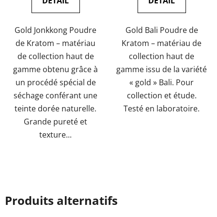
DÉTAIL
DÉTAIL
5,0
sur
Gold Jonkkong Poudre
Gold Bali Poudre de
5
de Kratom – matériau
Kratom – matériau de
étoiles.
de collection haut de
collection haut de
gamme obtenu grâce à
gamme issu de la variété
un procédé spécial de
« gold » Bali. Pour
séchage conférant une
collection et étude.
teinte dorée naturelle.
Testé en laboratoire.
Grande pureté et
texture...
Produits alternatifs