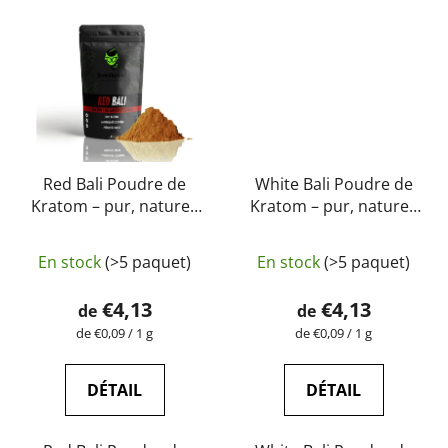
Red Bali Poudre de
White Bali Poudre de
Kratom – pur, naturel,
Kratom – pur, naturel,
testé en laboratoire |
testé en laboratoire |
L'évaluation
L'évaluation
GreenGuru
GreenGuru
En stock
(>5 paquet)
En stock
(>5 paquet)
moyenne
moyenne
du
du
€4,13
€4,13
de
de
produit
produit
Prix
Prix
de €0,09 / 1 g
de €0,09 / 1 g
de
de
est
est
la
la
de
de
mesure:
mesure:
DÉTAIL
DÉTAIL
5,0
5,0
sur
sur