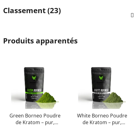
Classement (23)
Produits apparentés
Green Borneo Poudre
White Borneo Poudre
de Kratom – pur,
de Kratom – pur,
naturel, testé en
naturel, testé en
L'évaluation
L'évaluation
laboratoire |
laboratoire |