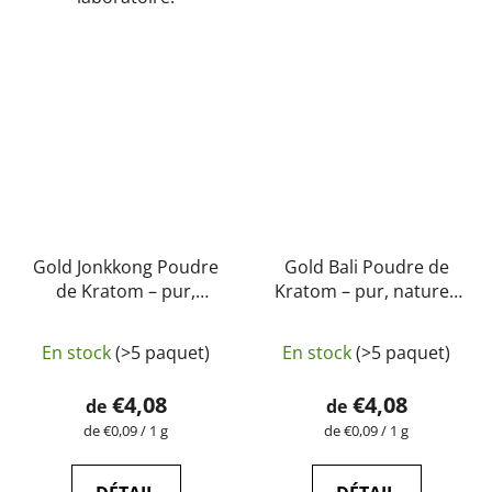
Gold Jonkkong Poudre
Gold Bali Poudre de
de Kratom – pur,
Kratom – pur, naturel,
naturel, testé en
testé en laboratoire |
L'évaluation
laboratoire |
GreenGuru
En stock
(>5 paquet)
En stock
(>5 paquet)
GreenGuru
moyenne
du
€4,08
€4,08
de
de
produit
Prix
Prix
de €0,09 / 1 g
de €0,09 / 1 g
de
de
est
la
la
de
mesure:
mesure: