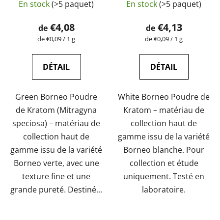
En stock
(>5 paquet)
En stock
(>5 paquet)
GreenGuru
moyenne
GreenGuru
moyenne
du
du
€4,08
€4,13
de
de
produit
produit
Prix
Prix
de €0,09 / 1 g
de €0,09 / 1 g
de
de
est
est
la
la
de
de
mesure:
mesure:
DÉTAIL
DÉTAIL
5,0
4,5
sur
sur
Green Borneo Poudre
White Borneo Poudre de
5
5
de Kratom (Mitragyna
Kratom – matériau de
étoiles.
étoiles.
speciosa) – matériau de
collection haut de
collection haut de
gamme issu de la variété
gamme issu de la variété
Borneo blanche. Pour
Borneo verte, avec une
collection et étude
texture fine et une
uniquement. Testé en
grande pureté. Destiné...
laboratoire.