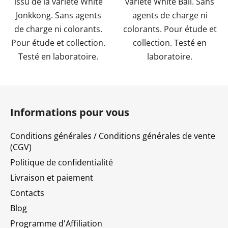
issu de la variété White
variété White Bali. Sans
Jonkkong. Sans agents
agents de charge ni
de charge ni colorants.
colorants. Pour étude et
Pour étude et collection.
collection. Testé en
Testé en laboratoire.
laboratoire.
P
i
Informations pour vous
e
d
Conditions générales / Conditions générales de vente
d
(CGV)
e
Politique de confidentialité
p
Livraison et paiement
a
Contacts
g
e
Blog
Programme d'Affiliation