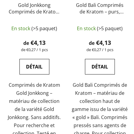
Gold Jonkkong
Gold Bali Comprimés
Comprimés de Kratom
de Kratom – purs,
– purs, naturels, testés
naturels, testés en
L'évaluation
en laboratoire |
laboratoire |
En stock
(>5 paquet)
En stock
(>5 paquet)
GreenGuru
moyenne
GreenGuru
du
€4,13
€4,13
de
de
produit
Prix
Prix
de €0,27 / 1 pcs
de €0,27 / 1 pcs
de
de
est
la
la
de
mesure:
mesure:
DÉTAIL
DÉTAIL
5,0
sur
Comprimés de Kratom
Gold Bali Comprimés de
5
Gold Jonkkong –
Kratom – matériau de
étoiles.
matériau de collection
collection haut de
de la variété Gold
gamme issu de la variété
Jonkkong. Sans additifs.
« gold » Bali. Comprimés
Pour recherche et
pressés sans agents de
collection. Testé en
charge. Pour collection