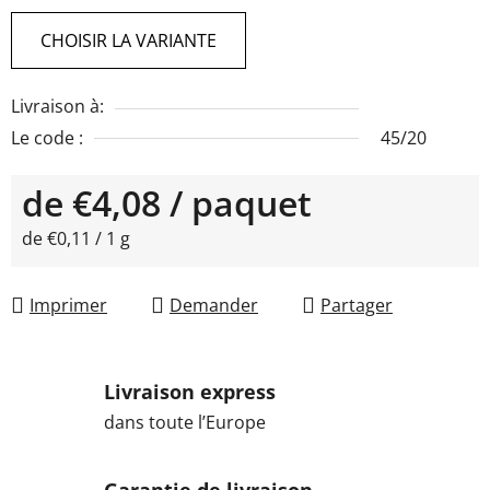
CHOISIR LA VARIANTE
Livraison à:
Le code :
45/20
de
€4,08
/ paquet
Prix de la mesure:
de €0,11 / 1 g
Imprimer
Demander
Partager
Livraison express
dans toute l’Europe