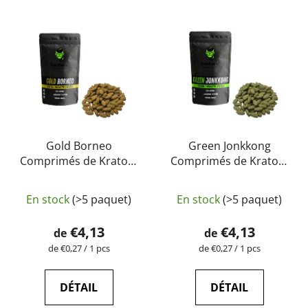
Gold Borneo
Green Jonkkong
Comprimés de Kratom
Comprimés de Kratom
– purs, naturels, testés
– purs, naturels, testés
L'évaluation
en laboratoire |
en laboratoire |
En stock
(>5 paquet)
En stock
(>5 paquet)
GreenGuru
GreenGuru
moyenne
du
€4,13
€4,13
de
de
produit
Prix
Prix
de €0,27 / 1 pcs
de €0,27 / 1 pcs
de
de
est
la
la
de
mesure:
mesure:
DÉTAIL
DÉTAIL
5,0