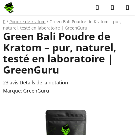
Aller
Recherche
PANIER
au
D'ACH
contenu
Accueil
/
Poudre de kratom
/
Green Bali Poudre de Kratom – pur,
naturel, testé en laboratoire | GreenGuru
Green Bali Poudre de
Kratom – pur, naturel,
testé en laboratoire |
GreenGuru
L'évaluation
23 avis
Détails de la notation
moyenne
Marque:
GreenGuru
du
produit
est
de
4,6