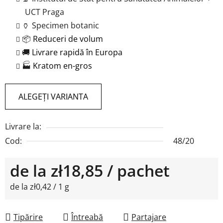
UCT Praga
🏺 Specimen botanic
📦
Reduceri de volum
🚚
Livrare rapidă în Europa
🏭
Kratom en-gros
ALEGEŢI VARIANTA
Livrare la:
Cod:
48/20
de la
zł18,85
/ pachet
Evaluare preţ:
de la zł0,42 / 1 g
Tipărire
Întreabă
Partajare