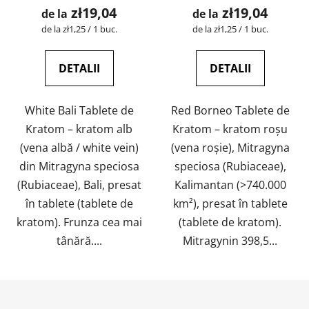
zł19,04
zł19,04
de la
de la
Evaluare
Evaluare
de la zł1,25 / 1 buc.
de la zł1,25 / 1 buc.
preţ:
preţ:
DETALII
DETALII
White Bali Tablete de
Red Borneo Tablete de
Kratom – kratom alb
Kratom – kratom roșu
(vena albă / white vein)
(vena roșie), Mitragyna
din Mitragyna speciosa
speciosa (Rubiaceae),
(Rubiaceae), Bali, presat
Kalimantan (>740.000
în tablete (tablete de
km²), presat în tablete
kratom). Frunza cea mai
(tablete de kratom).
tânără....
Mitragynin 398,5...
S
u