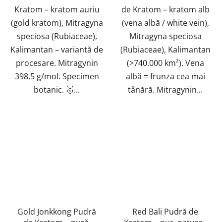
stele.
Kratom – kratom auriu
de Kratom – kratom alb
(gold kratom), Mitragyna
(vena albă / white vein),
speciosa (Rubiaceae),
Mitragyna speciosa
Kalimantan – variantă de
(Rubiaceae), Kalimantan
procesare. Mitragynin
(>740.000 km²). Vena
398,5 g/mol. Specimen
albă = frunza cea mai
botanic. 🥇...
tânără. Mitragynin...
Gold Jonkkong Pudră
Red Bali Pudră de