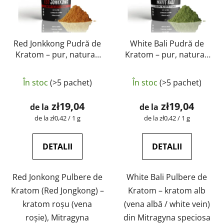
Red Jonkkong Pudră de
White Bali Pudră de
Kratom – pur, natural,
Kratom – pur, natural,
testat în laborator |
testat în laborator |
Evaluarea
GreenGuru
GreenGuru
În stoc
(>5 pachet)
În stoc
(>5 pachet)
medie
a
zł19,04
zł19,04
de la
de la
produsului
Evaluare
Evaluare
de la zł0,42 / 1 g
de la zł0,42 / 1 g
preţ:
preţ:
este
5,0
DETALII
DETALII
din
5
Red Jonkong Pulbere de
White Bali Pulbere de
stele.
Kratom (Red Jongkong) –
Kratom – kratom alb
kratom roșu (vena
(vena albă / white vein)
roșie), Mitragyna
din Mitragyna speciosa