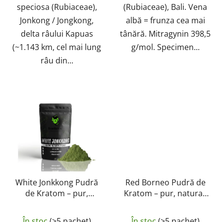
speciosa (Rubiaceae),
(Rubiaceae), Bali. Vena
Jonkong / Jongkong,
albă = frunza cea mai
delta râului Kapuas
tânără. Mitragynin 398,5
(~1.143 km, cel mai lung
g/mol. Specimen...
râu din...
White Jonkkong Pudră
Red Borneo Pudră de
de Kratom – pur,
Kratom – pur, natural,
natural, testat în
testat în laborator |
Evaluarea
Evaluarea
laborator | GreenGuru
GreenGuru
În stoc
(>5 pachet)
În stoc
(>5 pachet)