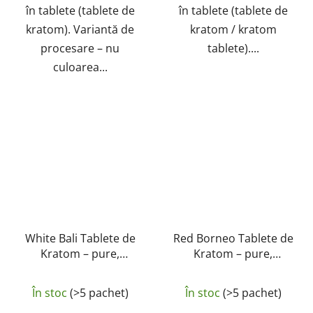
în tablete (tablete de
în tablete (tablete de
kratom). Variantă de
kratom / kratom
procesare – nu
tablete)....
culoarea...
White Bali Tablete de
Red Borneo Tablete de
Kratom – pure,
Kratom – pure,
naturale, testate în
naturale, testate în
laborator | GreenGuru
laborator | GreenGuru
În stoc
(>5 pachet)
În stoc
(>5 pachet)