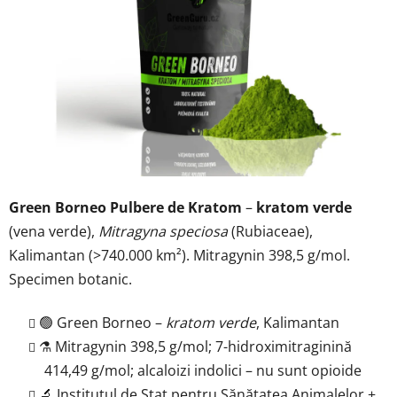
5
stele.
Green Borneo Pulbere de Kratom
–
kratom verde
(vena verde),
Mitragyna speciosa
(Rubiaceae),
Kalimantan (>740.000 km²). Mitragynin 398,5 g/mol.
Specimen botanic.
🟢 Green Borneo –
kratom verde
, Kalimantan
⚗️ Mitragynin 398,5 g/mol; 7-hidroximitraginină
414,49 g/mol; alcaloizi indolici – nu sunt opioide
🔬 Institutul de Stat pentru Sănătatea Animalelor +