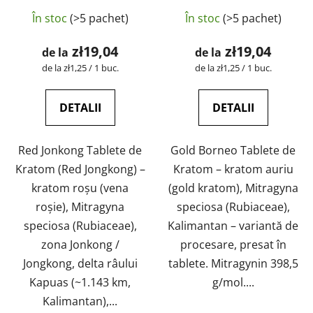
laborator | GreenGuru
laborator | GreenGuru
În stoc
(>5 pachet)
În stoc
(>5 pachet)
zł19,04
zł19,04
de la
de la
Evaluare
Evaluare
de la zł1,25 / 1 buc.
de la zł1,25 / 1 buc.
preţ:
preţ:
DETALII
DETALII
Red Jonkong Tablete de
Gold Borneo Tablete de
Kratom (Red Jongkong) –
Kratom – kratom auriu
kratom roșu (vena
(gold kratom), Mitragyna
roșie), Mitragyna
speciosa (Rubiaceae),
speciosa (Rubiaceae),
Kalimantan – variantă de
zona Jonkong /
procesare, presat în
Jongkong, delta râului
tablete. Mitragynin 398,5
Kapuas (~1.143 km,
g/mol....
Kalimantan),...