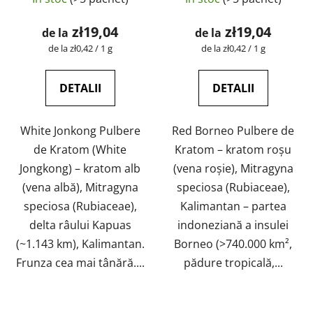
medie
medie
a
a
zł19,04
zł19,04
de la
de la
produsului
produsului
Evaluare
Evaluare
de la zł0,42 / 1 g
de la zł0,42 / 1 g
preţ:
preţ:
este
este
4,7
5,0
DETALII
DETALII
din
din
5
5
White Jonkong Pulbere
Red Borneo Pulbere de
stele.
stele.
de Kratom (White
Kratom – kratom roșu
Jongkong) – kratom alb
(vena roșie), Mitragyna
(vena albă), Mitragyna
speciosa (Rubiaceae),
speciosa (Rubiaceae),
Kalimantan – partea
delta râului Kapuas
indoneziană a insulei
(~1.143 km), Kalimantan.
Borneo (>740.000 km²,
Frunza cea mai tânără....
pădure tropicală,...