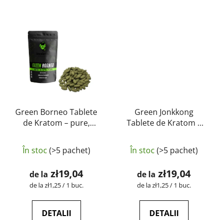
Green Borneo Tablete
Green Jonkkong
de Kratom – pure,
Tablete de Kratom –
naturale, testate în
pure, naturale, testate
Evaluarea
laborator | GreenGuru
în laborator |
În stoc
(>5 pachet)
În stoc
(>5 pachet)
GreenGuru
medie
a
zł19,04
zł19,04
de la
de la
produsului
Evaluare
Evaluare
de la zł1,25 / 1 buc.
de la zł1,25 / 1 buc.
preţ:
preţ:
este
5,0
DETALII
DETALII