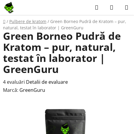
Treci
Căutare
COŞ
la
DE
conținut
Acasă
/
Pulbere de kratom
/
Green Borneo Pudră de Kratom – pur,
CUMPĂ
natural, testat în laborator | GreenGuru
Green Borneo Pudră de
Kratom – pur, natural,
testat în laborator |
GreenGuru
Evaluarea
4 evaluări
Detalii de evaluare
medie
Marcă:
GreenGuru
a
produsului
este
5,0
din