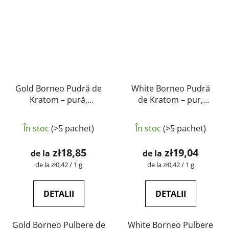
Gold Borneo Pudră de
White Borneo Pudră
Kratom – pură,
de Kratom – pur,
naturală, testată în
natural, testat în
Evaluarea
laborator | GreenGuru
laborator | GreenGuru
În stoc
(>5 pachet)
În stoc
(>5 pachet)
medie
a
zł18,85
zł19,04
de la
de la
produsului
Evaluare
Evaluare
de la zł0,42 / 1 g
de la zł0,42 / 1 g
preţ:
preţ:
este
4,5
DETALII
DETALII
din
5
Gold Borneo Pulbere de
White Borneo Pulbere