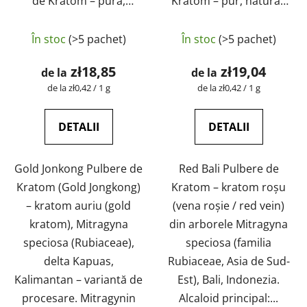
de Kratom – pură,
Kratom – pur, natural,
naturală, testată în
testat în laborator |
Evaluarea
laborator | GreenGuru
GreenGuru
În stoc
(>5 pachet)
În stoc
(>5 pachet)
medie
a
zł18,85
zł19,04
de la
de la
produsului
Evaluare
Evaluare
de la zł0,42 / 1 g
de la zł0,42 / 1 g
preţ:
preţ:
este
5,0
DETALII
DETALII
din
5
Gold Jonkong Pulbere de
Red Bali Pulbere de
stele.
Kratom (Gold Jongkong)
Kratom – kratom roșu
– kratom auriu (gold
(vena roșie / red vein)
kratom), Mitragyna
din arborele Mitragyna
speciosa (Rubiaceae),
speciosa (familia
delta Kapuas,
Rubiaceae, Asia de Sud-
Kalimantan – variantă de
Est), Bali, Indonezia.
procesare. Mitragynin
Alcaloid principal:...