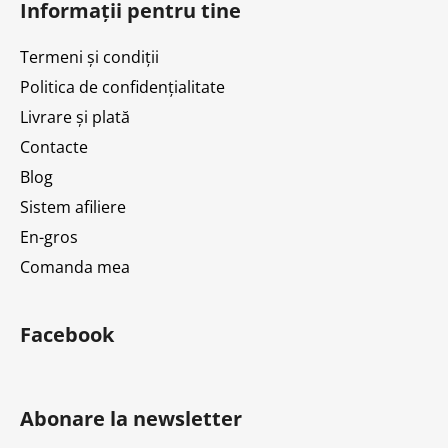
Informații pentru tine
b
s
Termeni și condiții
o
Politica de confidențialitate
l
Livrare și plată
Contacte
Blog
Sistem afiliere
En-gros
Comanda mea
Facebook
Abonare la newsletter