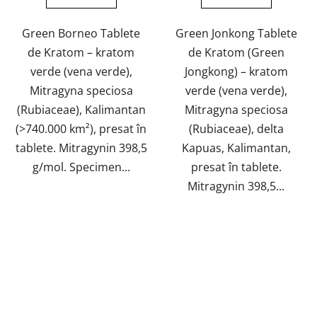
din
5
Green Borneo Tablete
Green Jonkong Tablete
stele.
de Kratom – kratom
de Kratom (Green
verde (vena verde),
Jongkong) – kratom
Mitragyna speciosa
verde (vena verde),
(Rubiaceae), Kalimantan
Mitragyna speciosa
(>740.000 km²), presat în
(Rubiaceae), delta
tablete. Mitragynin 398,5
Kapuas, Kalimantan,
g/mol. Specimen...
presat în tablete.
Mitragynin 398,5...