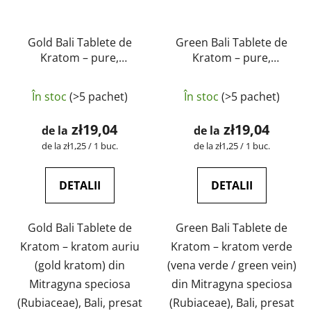
Gold Bali Tablete de
Green Bali Tablete de
Kratom – pure,
Kratom – pure,
naturale, testate în
naturale, testate în
Evaluarea
laborator | GreenGuru
laborator | GreenGuru
În stoc
(>5 pachet)
În stoc
(>5 pachet)
medie
a
zł19,04
zł19,04
de la
de la
produsului
Evaluare
Evaluare
de la zł1,25 / 1 buc.
de la zł1,25 / 1 buc.
preţ:
preţ:
este
5,0
DETALII
DETALII
din
5
Gold Bali Tablete de
Green Bali Tablete de
stele.
Kratom – kratom auriu
Kratom – kratom verde
(gold kratom) din
(vena verde / green vein)
Mitragyna speciosa
din Mitragyna speciosa
(Rubiaceae), Bali, presat
(Rubiaceae), Bali, presat