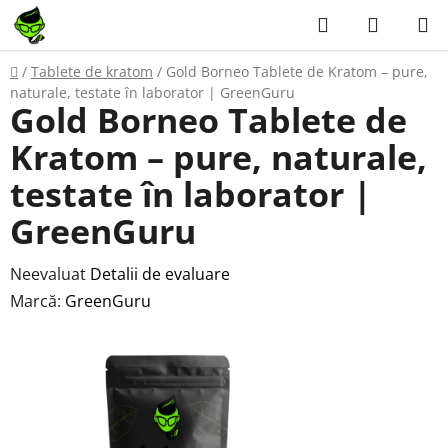
Treci
Căutare
COŞ
la
DE
conținut
Acasă
/
Tablete de kratom
/
Gold Borneo Tablete de Kratom – pure,
CUMPĂ
naturale, testate în laborator | GreenGuru
Gold Borneo Tablete de
Kratom – pure, naturale,
testate în laborator |
GreenGuru
Evaluarea
Neevaluat
Detalii de evaluare
medie
Marcă:
GreenGuru
a
produsului
este
0,0
din