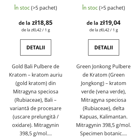
Evaluarea
Evaluarea
laborator | GreenGuru
laborator | GreenGuru
În stoc
(>5 pachet)
În stoc
(>5 pachet)
medie
medie
a
a
zł18,85
zł19,04
de la
de la
produsului
produsului
Evaluare
Evaluare
de la zł0,42 / 1 g
de la zł0,42 / 1 g
preţ:
preţ:
este
este
5,0
4,9
DETALII
DETALII
din
din
5
5
Gold Bali Pulbere de
Green Jonkong Pulbere
stele.
stele.
Kratom – kratom auriu
de Kratom (Green
(gold kratom) din
Jongkong) – kratom
Mitragyna speciosa
verde (vena verde),
(Rubiaceae), Bali –
Mitragyna speciosa
variantă de procesare
(Rubiaceae), delta
(uscare prelungită /
Kapuas, Kalimantan.
oxidare). Mitragynin
Mitragynin 398,5 g/mol.
398,5 g/mol....
Specimen botanic....