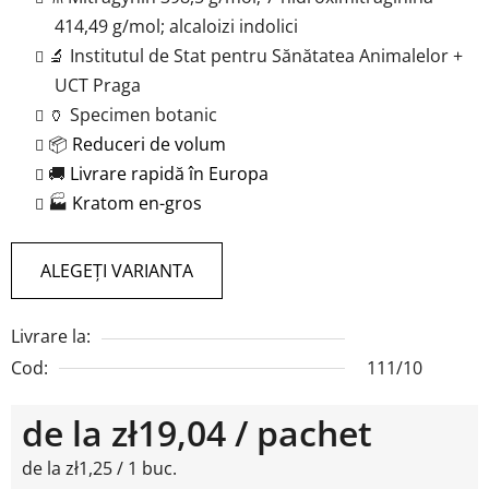
414,49 g/mol; alcaloizi indolici
🔬 Institutul de Stat pentru Sănătatea Animalelor +
UCT Praga
🏺 Specimen botanic
📦
Reduceri de volum
🚚
Livrare rapidă în Europa
🏭
Kratom en-gros
ALEGEŢI VARIANTA
Livrare la:
Cod:
111/10
de la
zł19,04
/ pachet
Evaluare preţ:
de la zł1,25 / 1 buc.