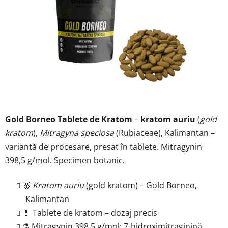
5
stele.
Gold Borneo Tablete de Kratom
–
kratom auriu
(
gold
kratom
),
Mitragyna speciosa
(Rubiaceae), Kalimantan –
variantă de procesare, presat în tablete. Mitragynin
398,5 g/mol. Specimen botanic.
🥇
Kratom auriu
(gold kratom) – Gold Borneo,
Kalimantan
💊 Tablete de kratom – dozaj precis
⚗️ Mitragynin 398,5 g/mol; 7-hidroximitraginină