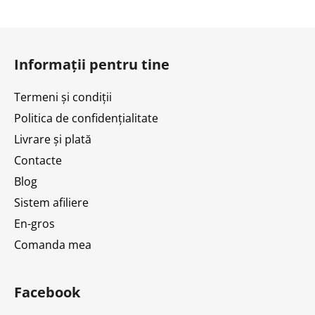
S
u
Informații pentru tine
b
s
Termeni și condiții
o
Politica de confidențialitate
l
Livrare și plată
Contacte
Blog
Sistem afiliere
En-gros
Comanda mea
Facebook