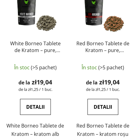
White Borneo Tablete
Red Borneo Tablete de
de Kratom – pure,
Kratom – pure,
naturale, testate în
naturale, testate în
laborator | GreenGuru
laborator | GreenGuru
În stoc
(>5 pachet)
În stoc
(>5 pachet)
zł19,04
zł19,04
de la
de la
Evaluare
Evaluare
de la zł1,25 / 1 buc.
de la zł1,25 / 1 buc.
preţ:
preţ:
DETALII
DETALII
White Borneo Tablete de
Red Borneo Tablete de
Kratom – kratom alb
Kratom – kratom roșu