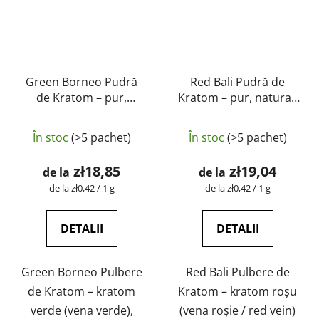
Green Borneo Pudră
Red Bali Pudră de
de Kratom – pur,
Kratom – pur, natural,
natural, testat în
testat în laborator |
Evaluarea
Evaluarea
laborator | GreenGuru
GreenGuru
În stoc
(>5 pachet)
În stoc
(>5 pachet)
medie
medie
a
a
zł18,85
zł19,04
de la
de la
produsului
produsului
Evaluare
Evaluare
de la zł0,42 / 1 g
de la zł0,42 / 1 g
preţ:
preţ:
este
este
5,0
5,0
DETALII
DETALII
din
din
5
5
Green Borneo Pulbere
Red Bali Pulbere de
stele.
stele.
de Kratom – kratom
Kratom – kratom roșu
verde (vena verde),
(vena roșie / red vein)