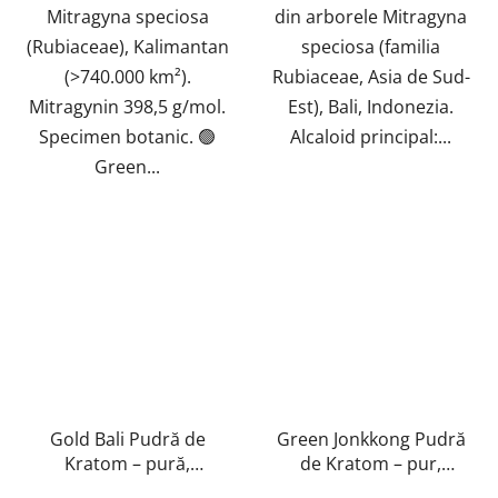
Mitragyna speciosa
din arborele Mitragyna
(Rubiaceae), Kalimantan
speciosa (familia
(>740.000 km²).
Rubiaceae, Asia de Sud-
Mitragynin 398,5 g/mol.
Est), Bali, Indonezia.
Specimen botanic. 🟢
Alcaloid principal:...
Green...
Gold Bali Pudră de
Green Jonkkong Pudră
Kratom – pură,
de Kratom – pur,
naturală, testată în
natural, testat în