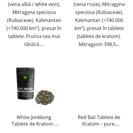
(vena albă / white vein),
(vena roșie), Mitragyna
Mitragyna speciosa
speciosa (Rubiaceae),
(Rubiaceae), Kalimantan
Kalimantan (>740.000
(>740.000 km²), presat în
km²), presat în tablete
tablete. Frunza cea mai
(tablete de kratom).
tânără....
Mitragynin 398,5...
White Jonkkong
Red Bali Tablete de
Tablete de Kratom –
Kratom – pure,
pure, naturale, testate
naturale, testate în