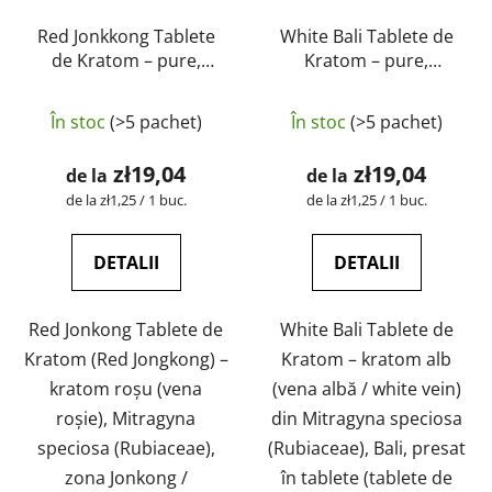
Red Jonkkong Tablete
White Bali Tablete de
de Kratom – pure,
Kratom – pure,
naturale, testate în
naturale, testate în
laborator | GreenGuru
laborator | GreenGuru
În stoc
(>5 pachet)
În stoc
(>5 pachet)
zł19,04
zł19,04
de la
de la
Evaluare
Evaluare
de la zł1,25 / 1 buc.
de la zł1,25 / 1 buc.
preţ:
preţ:
DETALII
DETALII
Red Jonkong Tablete de
White Bali Tablete de
Kratom (Red Jongkong) –
Kratom – kratom alb
kratom roșu (vena
(vena albă / white vein)
roșie), Mitragyna
din Mitragyna speciosa
speciosa (Rubiaceae),
(Rubiaceae), Bali, presat
zona Jonkong /
în tablete (tablete de