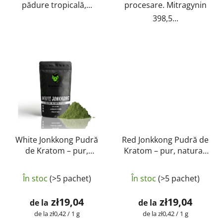
pădure tropicală,...
procesare. Mitragynin
398,5...
White Jonkkong Pudră
Red Jonkkong Pudră de
de Kratom – pur,
Kratom – pur, natural,
natural, testat în
testat în laborator |
Evaluarea
laborator | GreenGuru
GreenGuru
În stoc
(>5 pachet)
În stoc
(>5 pachet)
medie
a
zł19,04
zł19,04
de la
de la
produsului
Evaluare
Evaluare
de la zł0,42 / 1 g
de la zł0,42 / 1 g