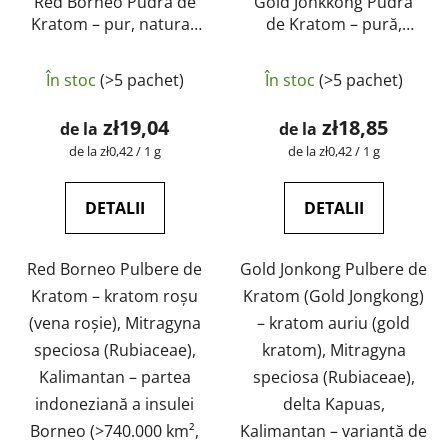
Red Borneo Pudră de
Gold Jonkkong Pudră
Kratom – pur, natural,
de Kratom – pură,
testat în laborator |
naturală, testată în
Evaluarea
GreenGuru
laborator | GreenGuru
În stoc
(>5 pachet)
În stoc
(>5 pachet)
medie
a
zł19,04
zł18,85
de la
de la
produsului
Evaluare
Evaluare
de la zł0,42 / 1 g
de la zł0,42 / 1 g
preţ:
preţ:
este
5,0
DETALII
DETALII
din
5
Red Borneo Pulbere de
Gold Jonkong Pulbere de
stele.
Kratom – kratom roșu
Kratom (Gold Jongkong)
(vena roșie), Mitragyna
– kratom auriu (gold
speciosa (Rubiaceae),
kratom), Mitragyna
Kalimantan – partea
speciosa (Rubiaceae),
indoneziană a insulei
delta Kapuas,
Borneo (>740.000 km²,
Kalimantan – variantă de