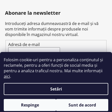
Abonare la newsletter
Introduceţi adresa dumneavoastră de e-mail şi vă
vom trimite informaţii despre produsele noi
disponibile în magazinul nostru virtual.
Adresă de e-mail
Prin introducerea adresei de e-mail, sunteți de
Folosim cookie-uri pentru a personaliza conținutul și
acord cu
politica de confidențialitate
.
reclamele, pentru a oferi funcții de social media și
pentru a analiza traficul nostru. Mai multe informații
ABONARE
aici
.
Setări
Creat de Shoptet
Respinge
Sunt de acord
Drepturi de autor 2026
GreenGuru.cz
. Toate
drepturile rezervate.
Editați setările cookie-urilor