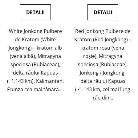
preţ:
preţ:
este
4,7
DETALII
DETALII
din
5
White Jonkong Pulbere
Red Jonkong Pulbere de
stele.
de Kratom (White
Kratom (Red Jongkong) –
Jongkong) – kratom alb
kratom roșu (vena
(vena albă), Mitragyna
roșie), Mitragyna
speciosa (Rubiaceae),
speciosa (Rubiaceae),
delta râului Kapuas
Jonkong / Jongkong,
(~1.143 km), Kalimantan.
delta râului Kapuas
Frunza cea mai tânără....
(~1.143 km, cel mai lung
râu din...