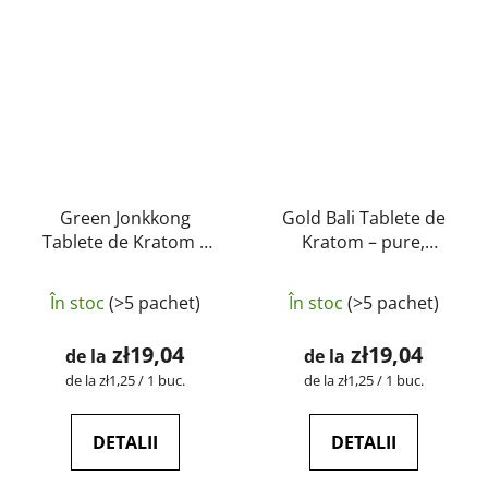
Green Jonkkong
Gold Bali Tablete de
Tablete de Kratom –
Kratom – pure,
pure, naturale, testate
naturale, testate în
Evaluarea
în laborator |
laborator | GreenGuru
În stoc
(>5 pachet)
În stoc
(>5 pachet)
GreenGuru
medie
a
zł19,04
zł19,04
de la
de la
produsului
Evaluare
Evaluare
de la zł1,25 / 1 buc.
de la zł1,25 / 1 buc.
preţ:
preţ:
este
5,0
DETALII
DETALII
din