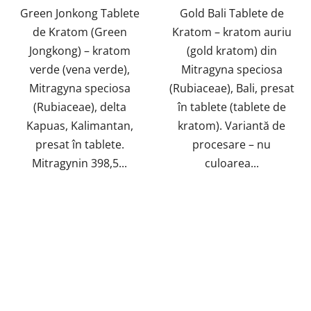
5
Green Jonkong Tablete
Gold Bali Tablete de
stele.
de Kratom (Green
Kratom – kratom auriu
Jongkong) – kratom
(gold kratom) din
verde (vena verde),
Mitragyna speciosa
Mitragyna speciosa
(Rubiaceae), Bali, presat
(Rubiaceae), delta
în tablete (tablete de
Kapuas, Kalimantan,
kratom). Variantă de
presat în tablete.
procesare – nu
Mitragynin 398,5...
culoarea...