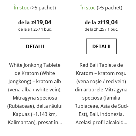
în laborator |
laborator | GreenGuru
În stoc
(>5 pachet)
În stoc
(>5 pachet)
GreenGuru
zł19,04
zł19,04
de la
de la
Evaluare
Evaluare
de la zł1,25 / 1 buc.
de la zł1,25 / 1 buc.
preţ:
preţ:
DETALII
DETALII
White Jonkong Tablete
Red Bali Tablete de
de Kratom (White
Kratom – kratom roșu
Jongkong) – kratom alb
(vena roșie / red vein)
(vena albă / white vein),
din arborele Mitragyna
Mitragyna speciosa
speciosa (familia
(Rubiaceae), delta râului
Rubiaceae, Asia de Sud-
Kapuas (~1.143 km,
Est), Bali, Indonezia.
Kalimantan), presat în...
Același profil alcaloid...