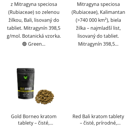
z Mitragyna speciosa
Mitragyna speciosa
(Rubiaceae) so zelenou
(Rubiaceae), Kalimantan
žilkou, Bali, lisovaný do
(>740 000 km²), biela
tabliet. Mitragynín 398,5
žilka – najmladší list,
g/mol. Botanická vzorka.
lisovaný do tabliet.
🟢 Green...
Mitragynín 398,5...
Gold Borneo kratom
Red Bali kratom tablety
tablety – čisté,
– čisté, prírodné,
prírodné, laboratórne
laboratórne testované