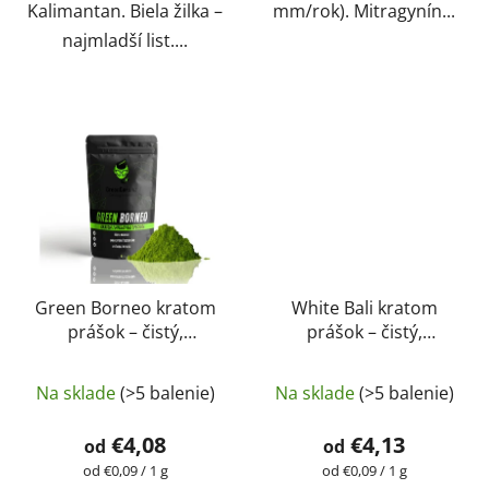
Kalimantan. Biela žilka –
mm/rok). Mitragynín...
najmladší list....
Green Borneo kratom
White Bali kratom
prášok – čistý,
prášok – čistý,
prírodný, laboratórne
prírodný, laboratórne
Priemerné
Priemerné
testovaný |
testovaný |
Na sklade
(>5 balenie)
Na sklade
(>5 balenie)
GreenGuru
hodnotenie
GreenGuru
hodnotenie
produktu
produktu
€4,08
€4,13
od
od
je
je
Jednotková
Jednotková
od €0,09 / 1 g
od €0,09 / 1 g