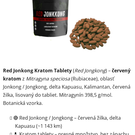
hviezdičiek.
Red Jonkong Kratom Tablety
(
Red Jongkong
) –
červený
kratom
z
Mitragyna speciosa
(Rubiaceae), oblasť
Jonkong / Jongkong, delta Kapuasu, Kalimantan, červená
žilka, lisovaný do tabliet. Mitragynín 398,5 g/mol.
Botanická vzorka.
🔴 Red Jonkong / Jongkong – červená žilka, delta
Kapuasu (~1 143 km)
💊 Kratom tablety – presné množstvo, bez zápachu