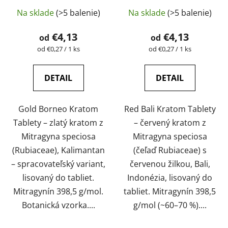
testované |
| GreenGuru
Na sklade
(>5 balenie)
Na sklade
(>5 balenie)
GreenGuru
€4,13
€4,13
od
od
Jednotková
Jednotková
od €0,27 / 1 ks
od €0,27 / 1 ks
cena:
cena:
DETAIL
DETAIL
Gold Borneo Kratom
Red Bali Kratom Tablety
Tablety – zlatý kratom z
– červený kratom z
Mitragyna speciosa
Mitragyna speciosa
(Rubiaceae), Kalimantan
(čeľaď Rubiaceae) s
– spracovateľský variant,
červenou žilkou, Bali,
lisovaný do tabliet.
Indonézia, lisovaný do
Mitragynín 398,5 g/mol.
tabliet. Mitragynín 398,5
Botanická vzorka....
g/mol (~60–70 %)....