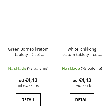
Green Borneo kratom
White Jonkkong
tablety – čisté,
kratom tablety – čisté,
prírodné, laboratórne
prírodné, laboratórne
testované |
testované |
Na sklade
(>5 balenie)
Na sklade
(>5 balenie)
GreenGuru
GreenGuru
€4,13
€4,13
od
od
Jednotková
Jednotková
od €0,27 / 1 ks
od €0,27 / 1 ks
cena:
cena:
DETAIL
DETAIL