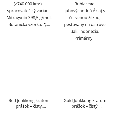
(>740 000 km²) –
Rubiaceae,
spracovateľský variant.
juhovýchodná Ázia) s
Mitragynín 398,5 g/mol.
červenou žilkou,
Botanická vzorka. 🥇...
pestovaný na ostrove
Bali, Indonézia.
Primárny...
Red Jonkkong kratom
Gold Jonkkong kratom
prášok – čistý,
prášok – čistý,
prírodný, laboratórne
prírodný, laboratórne