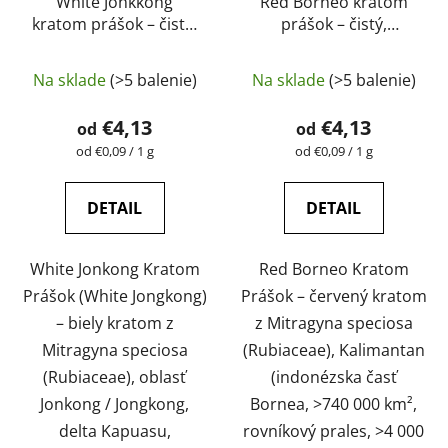
White Jonkkong
Red Borneo kratom
kratom prášok – čistý,
prášok – čistý,
prírodný, laboratórne
prírodný, laboratórne
Priemerné
Priemerné
testovaný |
testovaný |
Na sklade
(>5 balenie)
Na sklade
(>5 balenie)
GreenGuru
hodnotenie
GreenGuru
hodnotenie
produktu
produktu
€4,13
€4,13
od
od
je
je
Jednotková
Jednotková
od €0,09 / 1 g
od €0,09 / 1 g
cena:
cena:
4,7
5,0
z
z
DETAIL
DETAIL
5
5
hviezdičiek.
hviezdičiek.
White Jonkong Kratom
Red Borneo Kratom
Prášok (White Jongkong)
Prášok – červený kratom
– biely kratom z
z Mitragyna speciosa
Mitragyna speciosa
(Rubiaceae), Kalimantan
(Rubiaceae), oblasť
(indonézska časť
Jonkong / Jongkong,
Bornea, >740 000 km²,
delta Kapuasu,
rovníkový prales, >4 000