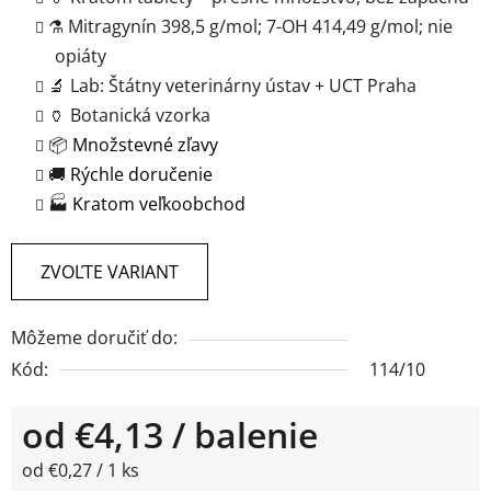
⚗️ Mitragynín 398,5 g/mol; 7-OH 414,49 g/mol; nie
opiáty
🔬 Lab: Štátny veterinárny ústav + UCT Praha
🏺 Botanická vzorka
📦
Množstevné zľavy
🚚
Rýchle doručenie
🏭
Kratom veľkoobchod
ZVOĽTE VARIANT
Môžeme doručiť do:
Kód:
114/10
od
€4,13
/ balenie
Jednotková cena:
od €0,27 / 1 ks