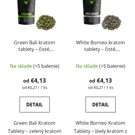
Green Bali kratom
White Borneo kratom
tablety – čisté,
tablety – čisté,
prírodné, laboratórne
prírodné, laboratórne
Priemerné
testované |
testované |
Na sklade
(>5 balenie)
Na sklade
(>5 balenie)
GreenGuru
hodnotenie
GreenGuru
produktu
€4,13
€4,13
od
od
je
Jednotková
Jednotková
od €0,27 / 1 ks
od €0,27 / 1 ks
cena:
cena:
5,0
z
DETAIL
DETAIL
5
hviezdičiek.
Green Bali Kratom
White Borneo Kratom
Tablety – zelený kratom
Tablety – biely kratom z