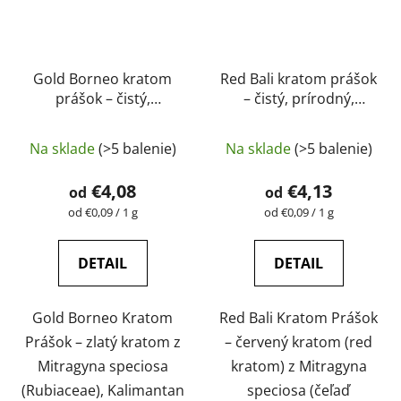
Gold Borneo kratom
Red Bali kratom prášok
prášok – čistý,
– čistý, prírodný,
prírodný, laboratórne
laboratórne testovaný
Priemerné
testovaný |
| GreenGuru
Na sklade
(>5 balenie)
Na sklade
(>5 balenie)
GreenGuru
hodnotenie
produktu
€4,08
€4,13
od
od
je
Jednotková
Jednotková
od €0,09 / 1 g
od €0,09 / 1 g
cena:
cena:
5,0
z
DETAIL
DETAIL
5
hviezdičiek.
Gold Borneo Kratom
Red Bali Kratom Prášok
Prášok – zlatý kratom z
– červený kratom (red
Mitragyna speciosa
kratom) z Mitragyna
(Rubiaceae), Kalimantan
speciosa (čeľaď