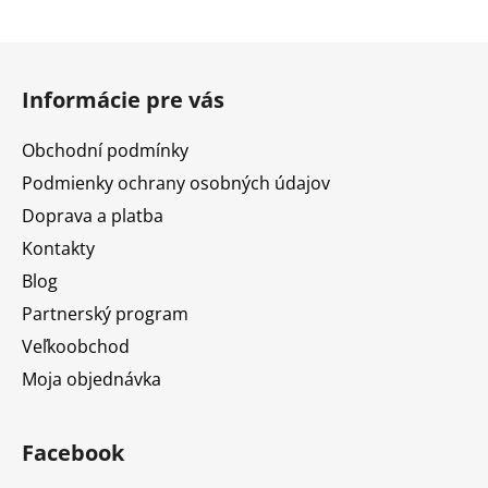
Z
á
Informácie pre vás
p
ä
Obchodní podmínky
t
Podmienky ochrany osobných údajov
i
Doprava a platba
e
Kontakty
Blog
Partnerský program
Veľkoobchod
Moja objednávka
Facebook