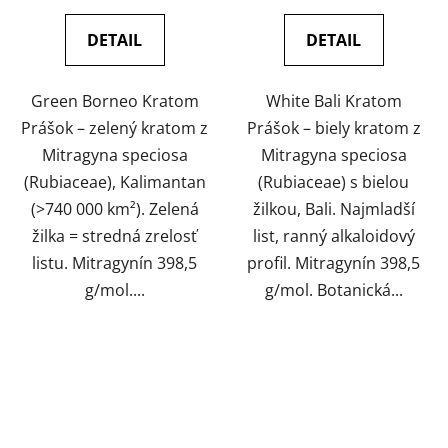
cena:
cena:
5,0
5,0
z
z
DETAIL
DETAIL
5
5
hviezdičiek.
hviezdičiek.
Green Borneo Kratom
White Bali Kratom
Prášok – zelený kratom z
Prášok – biely kratom z
Mitragyna speciosa
Mitragyna speciosa
(Rubiaceae), Kalimantan
(Rubiaceae) s bielou
(>740 000 km²). Zelená
žilkou, Bali. Najmladší
žilka = stredná zrelosť
list, ranný alkaloidový
listu. Mitragynín 398,5
profil. Mitragynín 398,5
g/mol....
g/mol. Botanická...