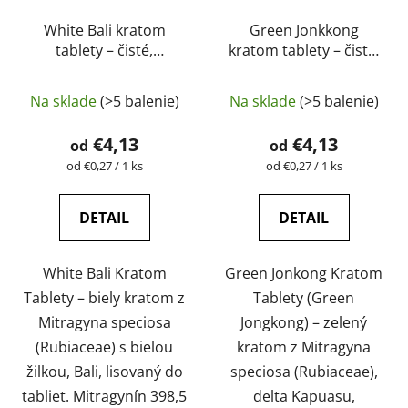
White Bali kratom
Green Jonkkong
tablety – čisté,
kratom tablety – čisté,
prírodné, laboratórne
prírodné, laboratórne
Priemerné
testované |
testované |
Na sklade
(>5 balenie)
Na sklade
(>5 balenie)
GreenGuru
GreenGuru
hodnotenie
produktu
€4,13
€4,13
od
od
je
Jednotková
Jednotková
od €0,27 / 1 ks
od €0,27 / 1 ks
cena:
cena:
5,0
z
DETAIL
DETAIL
5
hviezdičiek.
White Bali Kratom
Green Jonkong Kratom
Tablety – biely kratom z
Tablety (Green
Mitragyna speciosa
Jongkong) – zelený
(Rubiaceae) s bielou
kratom z Mitragyna
žilkou, Bali, lisovaný do
speciosa (Rubiaceae),
tabliet. Mitragynín 398,5
delta Kapuasu,