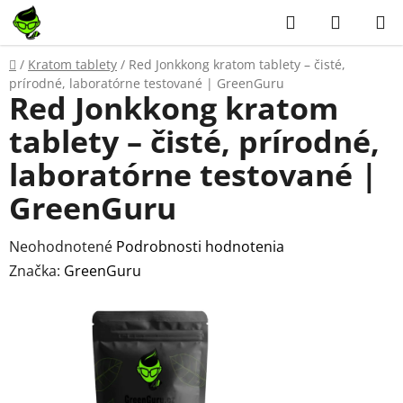
Prejsť
Hľadať
NÁKUP
na
KOŠÍK
obsah
Domov
/
Kratom tablety
/
Red Jonkkong kratom tablety – čisté,
prírodné, laboratórne testované | GreenGuru
Red Jonkkong kratom
tablety – čisté, prírodné,
laboratórne testované |
GreenGuru
Priemerné
Neohodnotené
Podrobnosti hodnotenia
hodnotenie
Značka:
GreenGuru
produktu
je
0,0
z
5