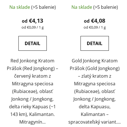
testovaný |
testovaný |
Na sklade
(>5 balenie)
Na sklade
(>5 balenie)
GreenGuru
GreenGuru
€4,13
€4,08
od
od
Jednotková
Jednotková
od €0,09 / 1 g
od €0,09 / 1 g
cena:
cena:
DETAIL
DETAIL
Red Jonkong Kratom
Gold Jonkong Kratom
Prášok (Red Jongkong) –
Prášok (Gold Jongkong)
červený kratom z
– zlatý kratom z
Mitragyna speciosa
Mitragyna speciosa
(Rubiaceae), oblasť
(Rubiaceae), oblasť
Jonkong / Jongkong,
Jonkong / Jongkong,
delta rieky Kapuas (~1
delta Kapuasu,
143 km), Kalimantan.
Kalimantan –
Mitragynín...
spracovateľský variant....