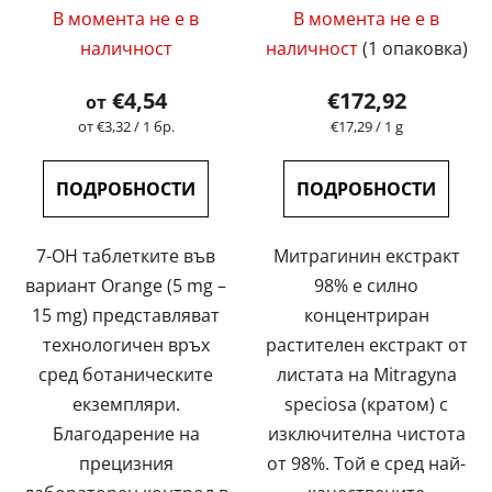
Средната
най-високо качество
В момента не е в
В момента не е в
| GreenGuru
оценка
наличност
наличност
(1 опаковка)
на
продукта
€4,54
€172,92
от
е
Измерване
Измерване
от €3,32 / 1 бр.
€17,29 / 1 g
на
на
5,0
цената:
цената:
от
ПОДРОБНОСТИ
ПОДРОБНОСТИ
5
звезди.
7-OH таблетките във
Митрагинин екстракт
вариант Orange (5 mg –
98% е силно
15 mg) представляват
концентриран
технологичен връх
растителен екстракт от
сред ботаническите
листата на Mitragyna
екземпляри.
speciosa (кратом) с
Благодарение на
изключителна чистота
прецизния
от 98%. Той е сред най-