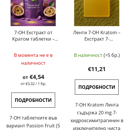
7-OH Екстракт от
Ленти 7-OH Kratom –
Кратом таблетки –
Екстракт 7-
Passion Fruit (5 mg –
Хидроксимитрагинин
Средната
15 mg)
20 mg | GreenGuru
В момента не е в
В наличност
(>5 бр.)
оценка
наличност
на
€11,21
продукта
€4,54
от
е
Измерване
от €3,32 / 1 бр.
ПОДРОБНОСТИ
на
4,7
цената:
от
ПОДРОБНОСТИ
7-OH Kratom Лента
5
съдържа 20 mg 7-
звезди.
7-OH таблетките във
хидроксимитрагинин в
вариант Passion Fruit (5
изключително чиста