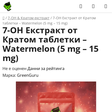
Преминаване
Търсене
КОЛИЧ
към
ЗА
съдържанието
Начало
/
7-OH & Кратом екстракт
/
7-OH Екстракт от Кратом
ПАЗАР
таблетки – Watermelon (5 mg – 15 mg)
7-OH Екстракт от
Кратом таблетки –
Watermelon (5 mg – 15
mg)
Средната
Не е оценен
Данни за рейтинга
оценка
Марка:
GreenGuru
на
продукта
е
0,0
от