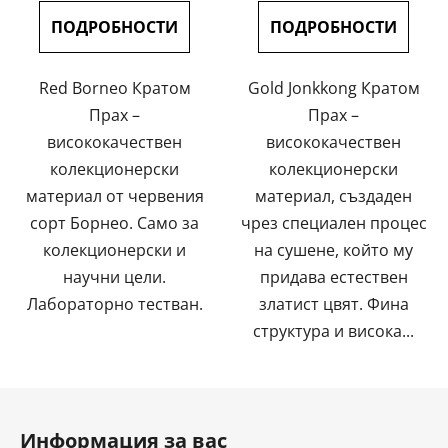
цената:
цената:
5,0
ПОДРОБНОСТИ
ПОДРОБНОСТИ
от
5
Red Borneo Кратом
Gold Jonkkong Кратом
звезди.
Прах –
Прах –
висококачествен
висококачествен
колекционерски
колекционерски
материал от червения
материал, създаден
сорт Борнео. Само за
чрез специален процес
колекционерски и
на сушене, който му
научни цели.
придава естествен
Лабораторно тестван.
златист цвят. Фина
структура и висока...
Ф
у
Информация за вас