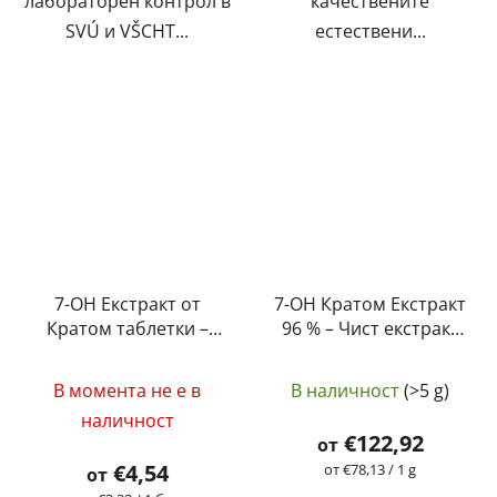
лабораторен контрол в
качествените
SVÚ и VŠCHT...
естествени...
7-OH Екстракт от
7-OH Кратом Екстракт
Кратом таблетки –
96 % – Чист екстракт
Apple (5 mg – 15 mg)
на 7-
Средната
Хидроксимитрагинин
В момента не е в
В наличност
(>5 g)
| GreenGuru
оценка
наличност
на
€122,92
от
продукта
€4,54
Измерване
от €78,13 / 1 g
от
на
е