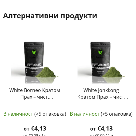
Алтернативни продукти
White Borneo Кратом
White Jonkkong
Прах – чист,
Кратом Прах – чист,
естествен,
естествен,
Средната
Средната
лабораторно тестван
лабораторно тестван
В наличност
(>5 опаковка)
В наличност
(>5 опаковка)
| GreenGuru
оценка
| GreenGuru
оценка
на
на
€4,13
€4,13
от
от
продукта
продукта
Измерване
Измерване
от €0,09 / 1 g
от €0,09 / 1 g