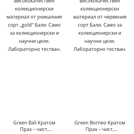
висококачествен
висококачествен
колекционерски
колекционерски
материал от уникалния
материал от червения
сорт „gold“ Бали. Само
сорт Бали. Само за
за колекционерски и
колекционерски и
научни цели.
научни цели.
Лабораторно тестван.
Лабораторно тестван.
Green Bali Кратом
Green Borneo Кратом
Прах – чист,
Прах – чист,