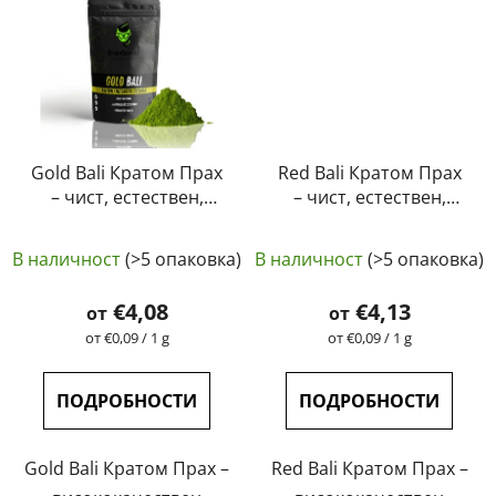
Gold Bali Кратом Прах
Red Bali Кратом Прах
– чист, естествен,
– чист, естествен,
лабораторно тестван
лабораторно тестван
Средната
Средната
| GreenGuru
| GreenGuru
В наличност
(>5 опаковка)
В наличност
(>5 опаковка)
оценка
оценка
на
на
€4,08
€4,13
от
от
продукта
продукта
Измерване
Измерване
от €0,09 / 1 g
от €0,09 / 1 g
на
на
е
е
цената:
цената:
5,0
5,0
ПОДРОБНОСТИ
ПОДРОБНОСТИ
от
от
5
5
Gold Bali Кратом Прах –
Red Bali Кратом Прах –
звезди.
звезди.