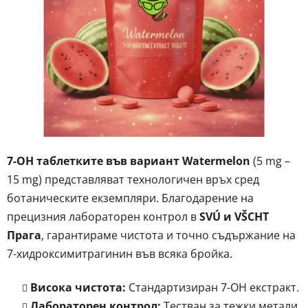
5
звезди.
7-OH таблетките във вариант Watermelon
(5 mg –
15 mg) представляват технологичен връх сред
ботаническите екземпляри. Благодарение на
прецизния лабораторен контрол в
SVÚ и VŠCHT
Прага
, гарантираме чистота и точно съдържание на
7-хидроксимитрагинин във всяка бройка.
Висока чистота:
Стандартизиран 7-OH екстракт.
Лабораторен контрол:
Тестван за тежки метали,