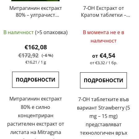
Митрагинин екстракт
7-OH Екстракт от
80% – ултрачист
Кратом таблетки –
кротомов екстракт от
Strawberry (5 mg – 15
Средната
най-високо качество
mg)
В наличност
(>5 опаковка)
В момента не е в
| GreenGuru
оценка
наличност
на
€162,08
продукта
€4,54
€172,92
от
(–6 %)
е
Измерване
€16,21 / 1 g
Измерване
от €3,32 / 1 бр.
на
на
5,0
цената:
цената:
от
ПОДРОБНОСТИ
ПОДРОБНОСТИ
5
звезди.
Митрагинин екстракт
7-OH таблетките във
80% е силно
вариант Strawberry (5
концентриран
mg – 15 mg)
растителен екстракт от
представляват
листата на Mitragyna
технологичен връх