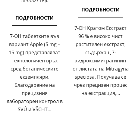
Измерване
от €3,32 / 1 бр.
цената:
на
4,5
ПОДРОБНОСТИ
цената:
от
ПОДРОБНОСТИ
5
7-OH Кратом Екстракт
звезди.
7-OH таблетките във
96 % е високо чист
вариант Apple (5 mg –
растителен екстракт,
15 mg) представляват
съдържащ 7-
технологичен връх
хидроксимитрагинин
сред ботаническите
от листата на Mitragyna
екземпляри.
speciosa. Получава се
Благодарение на
чрез прецизен процес
прецизния
на екстракция,...
лабораторен контрол в
SVÚ и VŠCHT...