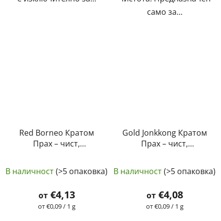
само за...
Red Borneo Кратом
Gold Jonkkong Кратом
Прах – чист,
Прах – чист,
естествен,
естествен,
Средната
лабораторно тестван
лабораторно тестван
В наличност
(>5 опаковка)
В наличност
(>5 опаковка)
| GreenGuru
оценка
| GreenGuru
на
€4,13
€4,08
от
от
продукта
Измерване
Измерване
от €0,09 / 1 g
от €0,09 / 1 g
на
на
е