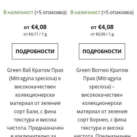
естествен,
естествен,
Средната
Средната
лабораторно тестван
лабораторно тестван
В наличност
(>5 опаковка)
В наличност
(>5 опаковка)
| GreenGuru
оценка
| GreenGuru
оценка
на
на
€4,08
€4,08
от
от
продукта
продукта
Измерване
Измерване
от €0,11 / 1 g
от €0,09 / 1 g
на
на
е
е
цената:
цената:
4,6
5,0
ПОДРОБНОСТИ
ПОДРОБНОСТИ
от
от
5
5
Green Bali Кратом Прах
Green Borneo Кратом
звезди.
звезди.
(Mitragyna speciosa) е
Прах (Mitragyna
висококачествен
speciosa) –
колекционерски
висококачествен
материал от зеления
колекционерски
сорт Бали, с фина
материал от зеления
текстура и висока
сорт Борнео, с фина
чистота. Предназначен
текстура и висока
е изключително за...
чистота. Предназначен