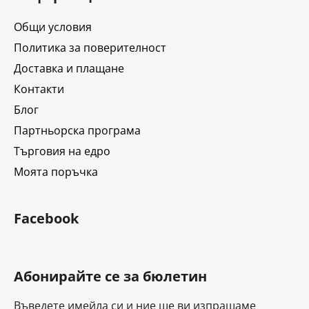
т
е
Общи условия
р
Политика за поверителност
Доставка и плащане
Контакти
Блог
Партньорска програма
Търговия на едро
Моята поръчка
Facebook
Абонирайте се за бюлетин
Въведете имейла си и ние ще ви изпращаме