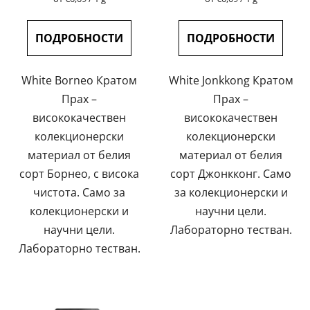
на
на
е
е
цената:
цената:
4,5
4,7
ПОДРОБНОСТИ
ПОДРОБНОСТИ
от
от
5
5
White Borneo Кратом
White Jonkkong Кратом
звезди.
звезди.
Прах –
Прах –
висококачествен
висококачествен
колекционерски
колекционерски
материал от белия
материал от белия
сорт Борнео, с висока
сорт Джонкконг. Само
чистота. Само за
за колекционерски и
колекционерски и
научни цели.
научни цели.
Лабораторно тестван.
Лабораторно тестван.