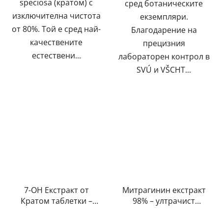
speciosa (кратом) с
сред ботаническите
изключителна чистота
екземпляри.
от 80%. Той е сред най-
Благодарение на
качествените
прецизния
естествени...
лабораторен контрол в
SVÚ и VŠCHT...
7-OH Екстракт от
Митрагинин екстракт
Кратом таблетки –
98% – ултрачист
Orange (5 mg – 15 mg)
кротомов екстракт от