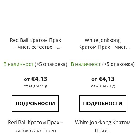
Red Bali Кратом Прах
White Jonkkong
– чист, естествен,
Кратом Прах – чист,
лабораторно тестван
естествен,
Средната
Средната
| GreenGuru
лабораторно тестван
В наличност
(>5 опаковка)
В наличност
(>5 опаковка)
оценка
| GreenGuru
оценка
на
на
€4,13
€4,13
от
от
продукта
продукта
Измерване
Измерване
от €0,09 / 1 g
от €0,09 / 1 g
на
на
е
е
цената:
цената:
5,0
4,7
ПОДРОБНОСТИ
ПОДРОБНОСТИ
от
от
5
5
Red Bali Кратом Прах –
White Jonkkong Кратом
звезди.
звезди.
висококачествен
Прах –