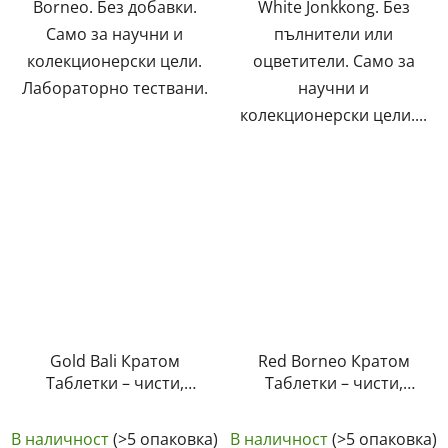
Borneo. Без добавки.
White Jonkkong. Без
Само за научни и
пълнители или
колекционерски цели.
оцветители. Само за
Лабораторно тествани.
научни и
колекционерски цели....
Gold Bali Кратом
Red Borneo Кратом
Таблетки – чисти,
Таблетки – чисти,
естествени,
естествени,
лабораторно
лабораторно
В наличност
(>5 опаковка)
В наличност
(>5 опаковка)