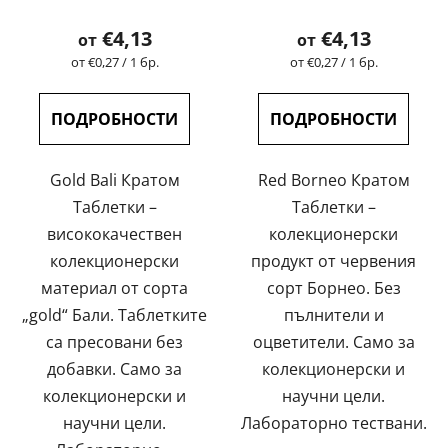
тествани | GreenGuru
тествани | GreenGuru
€4,13
€4,13
от
от
Измерване
Измерване
от €0,27 / 1 бр.
от €0,27 / 1 бр.
на
на
цената:
цената:
ПОДРОБНОСТИ
ПОДРОБНОСТИ
Gold Bali Кратом
Red Borneo Кратом
Таблетки –
Таблетки –
висококачествен
колекционерски
колекционерски
продукт от червения
материал от сорта
сорт Борнео. Без
„gold“ Бали. Таблетките
пълнители и
са пресовани без
оцветители. Само за
добавки. Само за
колекционерски и
колекционерски и
научни цели.
научни цели.
Лабораторно тествани.