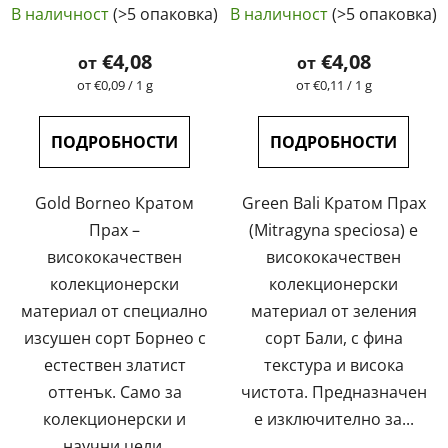
лабораторно тестван
лабораторно тестван
В наличност
(>5 опаковка)
В наличност
(>5 опаковка)
| GreenGuru
| GreenGuru
оценка
на
€4,08
€4,08
от
от
продукта
Измерване
Измерване
от €0,09 / 1 g
от €0,11 / 1 g
на
на
е
цената:
цената:
4,6
ПОДРОБНОСТИ
ПОДРОБНОСТИ
от
5
Gold Borneo Кратом
Green Bali Кратом Прах
звезди.
Прах –
(Mitragyna speciosa) е
висококачествен
висококачествен
колекционерски
колекционерски
материал от специално
материал от зеления
изсушен сорт Борнео с
сорт Бали, с фина
естествен златист
текстура и висока
оттенък. Само за
чистота. Предназначен
колекционерски и
е изключително за...
научни цели.