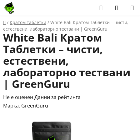
Преминаване
Търсене
КОЛИЧ
към
ЗА
съдържанието
Начало
/
Кратом таблетки
/
White Bali Кратом Таблетки – чисти,
ПАЗАР
естествени, лабораторно тествани | GreenGuru
White Bali Кратом
Таблетки – чисти,
естествени,
лабораторно тествани
| GreenGuru
Средната
Не е оценен
Данни за рейтинга
оценка
Марка:
GreenGuru
на
продукта
е
0,0