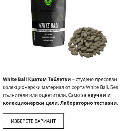
от
5
звезди.
White Bali Кратом Таблетки
– студено пресован
колекционерски материал от сорта White Bali. Без
пълнители или оцветители. Само за
научни и
колекционерски цели
.
Лабораторно тествани
.
ИЗБЕРЕТЕ ВАРИАНТ