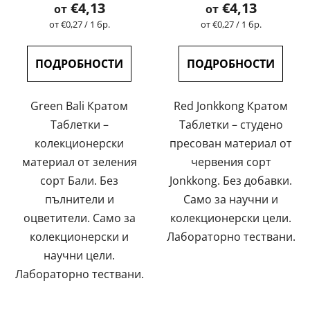
на
€4,13
€4,13
от
от
продукта
Измерване
Измерване
от €0,27 / 1 бр.
от €0,27 / 1 бр.
на
на
е
цената:
цената:
5,0
ПОДРОБНОСТИ
ПОДРОБНОСТИ
от
5
Green Bali Кратом
Red Jonkkong Кратом
звезди.
Таблетки –
Таблетки – студено
колекционерски
пресован материал от
материал от зеления
червения сорт
сорт Бали. Без
Jonkkong. Без добавки.
пълнители и
Само за научни и
оцветители. Само за
колекционерски цели.
колекционерски и
Лабораторно тествани.
научни цели.
Лабораторно тествани.