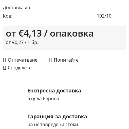
Доставка до:
Код:
102/10
от
€4,13
/ опаковка
Измерване на цената:
от €0,27 / 1 бр.
Отпечатване
Попитайте
Споделете
Експресна доставка
в цяла Европа
Гаранция за доставка
на неповредени стоки