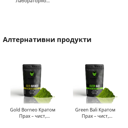
Лабораторно...
Алтернативни продукти
Gold Borneo Кратом
Green Bali Кратом
Прах – чист,
Прах – чист,
естествен,
естествен,
Средната