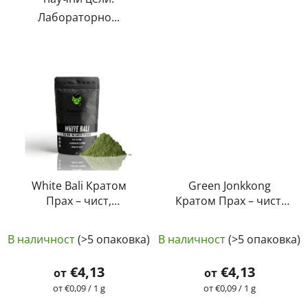
Лабораторно...
White Bali Кратом
Green Jonkkong
Прах – чист,
Кратом Прах – чист,
естествен,
естествен,
Средната
Средната
лабораторно тестван
лабораторно тестван
В наличност
(>5 опаковка)
В наличност
(>5 опаковка)
| GreenGuru
оценка
| GreenGuru
оценка
на
на
€4,13
€4,13
от
от
продукта
продукта
Измерване
Измерване
от €0,09 / 1 g
от €0,09 / 1 g
на
на
е
е