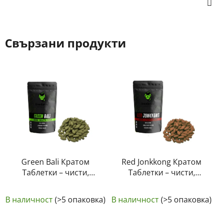
Свързани продукти
Green Bali Кратом
Red Jonkkong Кратом
Таблетки – чисти,
Таблетки – чисти,
естествени,
естествени,
Средната
лабораторно
лабораторно
В наличност
(>5 опаковка)
В наличност
(>5 опаковка)
тествани | GreenGuru
оценка
тествани | GreenGuru