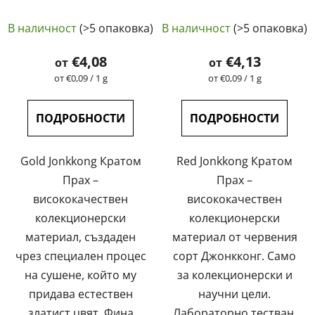
естествен,
естествен,
лабораторно тестван
лабораторно тестван
В наличност
(>5 опаковка)
В наличност
(>5 опаковка)
| GreenGuru
| GreenGuru
€4,08
€4,13
от
от
Измерване
Измерване
от €0,09 / 1 g
от €0,09 / 1 g
на
на
цената:
цената:
ПОДРОБНОСТИ
ПОДРОБНОСТИ
Gold Jonkkong Кратом
Red Jonkkong Кратом
Прах –
Прах –
висококачествен
висококачествен
колекционерски
колекционерски
материал, създаден
материал от червения
чрез специален процес
сорт Джонкконг. Само
на сушене, който му
за колекционерски и
придава естествен
научни цели.
златист цвят. Фина
Лабораторно тестван.