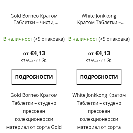
Gold Borneo Кратом
White Jonkkong
Таблетки – чисти,
Кратом Таблетки –
естествени,
чисти, естествени,
лабораторно
лабораторно
В наличност
(>5 опаковка)
В наличност
(>5 опаковка)
тествани | GreenGuru
тествани | GreenGuru
€4,13
€4,13
от
от
Измерване
Измерване
от €0,27 / 1 бр.
от €0,27 / 1 бр.
на
на
цената:
цената:
ПОДРОБНОСТИ
ПОДРОБНОСТИ
Gold Borneo Кратом
White Jonkkong Кратом
Таблетки – студено
Таблетки – студено
пресован
пресован
колекционерски
колекционерски
материал от сорта Gold
материал от сорта