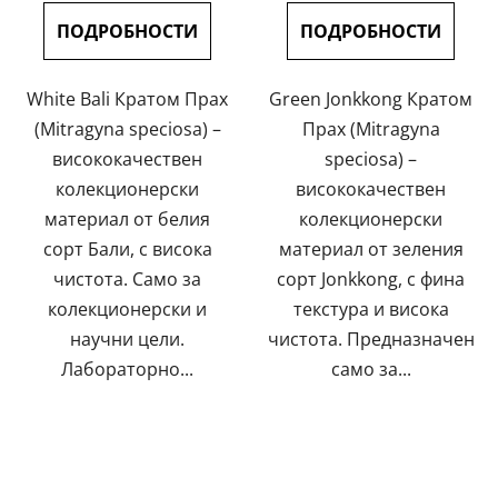
цената:
цената:
5,0
4,9
ПОДРОБНОСТИ
ПОДРОБНОСТИ
от
от
5
5
White Bali Кратом Прах
Green Jonkkong Кратом
звезди.
звезди.
(Mitragyna speciosa) –
Прах (Mitragyna
висококачествен
speciosa) –
колекционерски
висококачествен
материал от белия
колекционерски
сорт Бали, с висока
материал от зеления
чистота. Само за
сорт Jonkkong, с фина
колекционерски и
текстура и висока
научни цели.
чистота. Предназначен
Лабораторно...
само за...