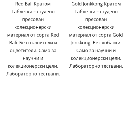
Red Bali Кратом
Gold Jonkkong Кратом
звезди.
Таблетки – студено
Таблетки – студено
пресован
пресован
колекционерски
колекционерски
материал от сорта Red
материал от сорта Gold
Bali. Без пълнители и
Jonkkong. Без добавки.
оцветители. Само за
Само за научни и
научни и
колекционерски цели.
колекционерски цели.
Лабораторно тествани.
Лабораторно тествани.