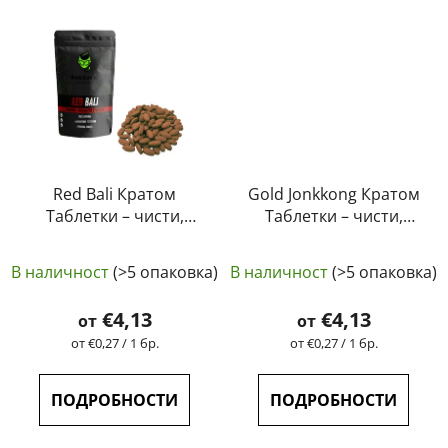
Red Bali Кратом
Gold Jonkkong Кратом
Таблетки – чисти,
Таблетки – чисти,
естествени,
естествени,
Средната
лабораторно
лабораторно
В наличност
(>5 опаковка)
В наличност
(>5 опаковка)
тествани | GreenGuru
тествани | GreenGuru
оценка
на
€4,13
€4,13
от
от
продукта
Измерване
Измерване
от €0,27 / 1 бр.
от €0,27 / 1 бр.
на
на
е
цената:
цената:
5,0
ПОДРОБНОСТИ
ПОДРОБНОСТИ
от
5