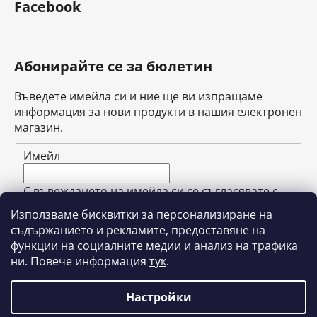
Facebook
Абонирайте се за бюлетин
Въведете имейла си и ние ще ви изпращаме
информация за нови продукти в нашия електронен
магазин.
Имейл
С въвеждането на имейла си се съгласявате с
условията за защита
на личните данни
.
Използваме бисквитки за персонализиране на
съдържанието и рекламите, предоставяне на
АБОНИРАЙТЕ СЕ ЗА
функции на социалните медии и анализ на трафика
ни. Повече информация
тук
.
Настройки
Създадена от Shoptet